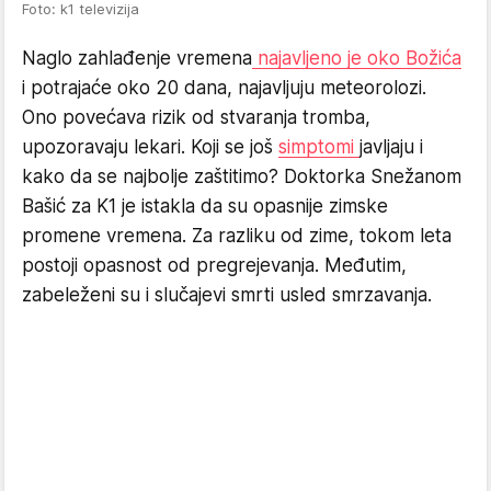
Foto: k1 televizija
Naglo zahlađenje vremena
najavljeno je oko Božića
i potrajaće oko 20 dana, najavljuju meteorolozi.
Ono povećava rizik od stvaranja tromba,
upozoravaju lekari. Koji se još
simptomi
javljaju i
kako da se najbolje zaštitimo? Doktorka Snežanom
Bašić za K1 je istakla da su opasnije zimske
promene vremena. Za razliku od zime, tokom leta
postoji opasnost od pregrejevanja. Međutim,
zabeleženi su i slučajevi smrti usled smrzavanja.