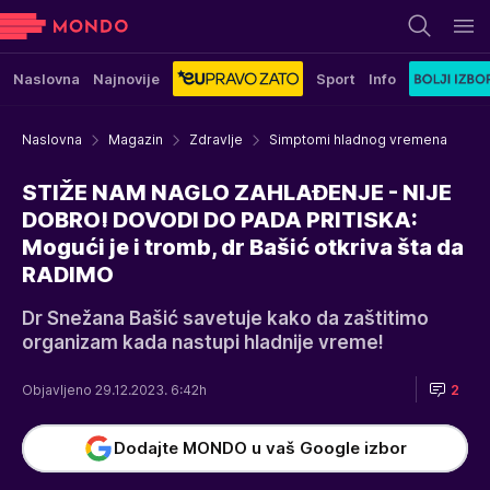
Naslovna
Najnovije
Sport
Info
Naslovna
Magazin
Zdravlje
Simptomi hladnog vremena
STIŽE NAM NAGLO ZAHLAĐENJE - NIJE
DOBRO! DOVODI DO PADA PRITISKA:
Mogući je i tromb, dr Bašić otkriva šta da
RADIMO
Dr Snežana Bašić savetuje kako da zaštitimo
organizam kada nastupi hladnije vreme!
Objavljeno 29.12.2023. 6:42h
2
Dodajte MONDO u vaš Google izbor