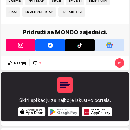
VREME
PRITISAK
SRCE
SAVETI
SIMPTOMI
ZIMA
KRVNI PRITISAK
TROMBOZA
Pridruži se MONDO zajednici.
Reaguj
2
Skini aplikaciju za najbolje iskustvo portala.