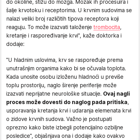
do okoline, stižu do mozga. Mozak ih procesuira i
šalje krvotoku i receptorima. U krvnim sudovima se
nalazi veliki broj različitih tipova receptora koji
reaguju. To može izazvati taloženje
trombocita
,
kretanje i raspoređivanje krvi", kaže doktorka i
dodaje:
"U hladnim uslovima, krv se raspoređuje prema
unutrašnjim organima kako bi se očuvala toplota.
Kada unosite osobu izloženu hladnoći u previše
toplu prostoriju, naglo širenje periferije može
izazvati neprijatne neurološke situacije.
Ovaj nagli
proces može dovesti do naglog pada pritiska
,
usporavanja kretanja krvi i udaranja elemenata krvi
o zidove krvnih sudova. Važno je postupati
oprezno kako biste izbegli potencijalno ozbiljne
posledice", objašnjava ona i dodaje kako ovakvo