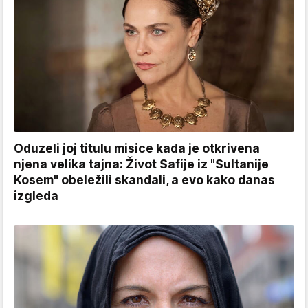
Oduzeli joj titulu misice kada je otkrivena
njena velika tajna: Život Safije iz "Sultanije
Kosem" obeležili skandali, a evo kako danas
izgleda