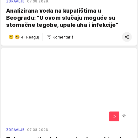
ZDRAVLJE
07.08.2026.
Analizirana voda na kupalištima u
Beogradu: "U ovom slučaju moguće su
stomačne tegobe, upale uha i infekcije"
4
·
Reaguj
Komentariši
ZDRAVLJE
07.08.2026.