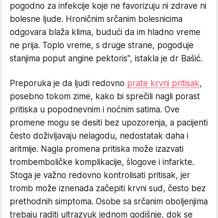
pogodno za infekcije koje ne favorizuju ni zdrave ni
bolesne ljude. Hroničnim srčanim bolesnicima
odgovara blaža klima, budući da im hladno vreme
ne prija. Toplo vreme, s druge strane, pogoduje
stanjima poput angine pektoris", istakla je dr Bašić.
Preporuka je da ljudi redovno
prate krvni pritisak
,
posebno tokom zime, kako bi sprečili nagli porast
pritiska u popodnevnim i noćnim satima. Ove
promene mogu se desiti bez upozorenja, a pacijenti
često doživljavaju nelagodu, nedostatak daha i
aritmije. Nagla promena pritiska može izazvati
trombemboličke komplikacije, šlogove i infarkte.
Stoga je važno redovno kontrolisati pritisak, jer
tromb može iznenada začepiti krvni sud, često bez
prethodnih simptoma. Osobe sa srčanim oboljenjima
trebaju raditi ultrazvuk jednom godišnje, dok se