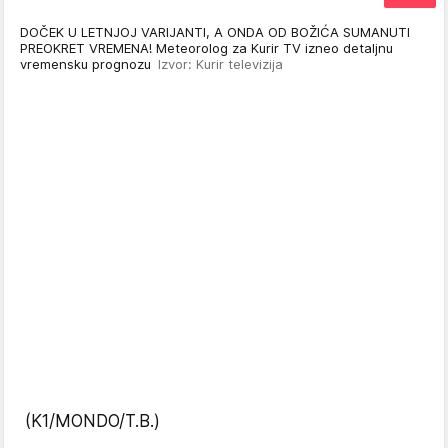
DOČEK U LETNJOJ VARIJANTI, A ONDA OD BOŽIĆA SUMANUTI
PREOKRET VREMENA! Meteorolog za Kurir TV izneo detaljnu
vremensku prognozu
Izvor: Kurir televizija
(K1/MONDO/T.B.)