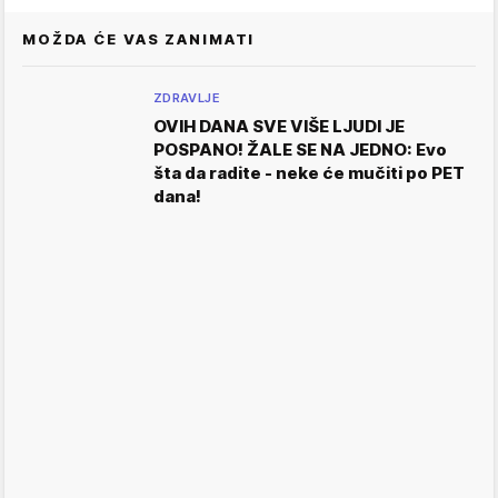
MOŽDA ĆE VAS ZANIMATI
ZDRAVLJE
OVIH DANA SVE VIŠE LJUDI JE
POSPANO! ŽALE SE NA JEDNO: Evo
šta da radite - neke će mučiti po PET
dana!