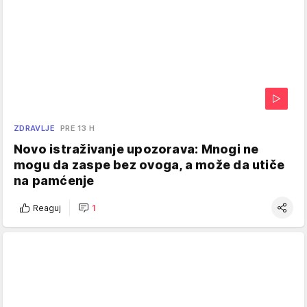
ZDRAVLJE
PRE 13 H
Novo istraživanje upozorava: Mnogi ne
mogu da zaspe bez ovoga, a može da utiče
na pamćenje
Reaguj
1