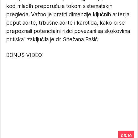
kod mladih preporučuje tokom sistematskih
pregleda. Važno je pratiti dimenzije ključnih arterija,
poput aorte, trbušne aorte i karotida, kako bi se
prepoznali potencijalni rizici povezani sa skokovima
pritiska" zaključila je dr Snežana Bašić.
BONUS VIDEO:
05:10