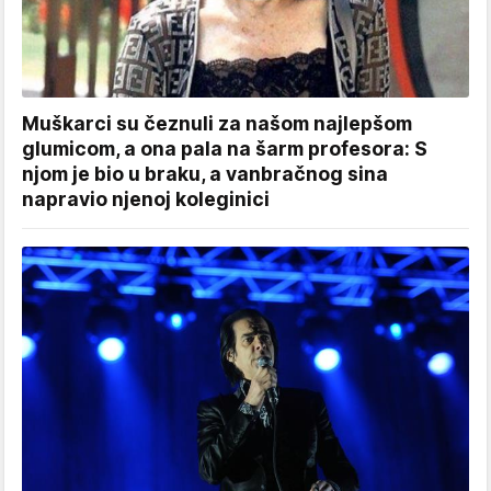
Muškarci su čeznuli za našom najlepšom
glumicom, a ona pala na šarm profesora: S
njom je bio u braku, a vanbračnog sina
napravio njenoj koleginici