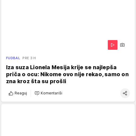
FUDBAL
PRE 3 H
Iza suza Lionela Mesija krije se najlepša
priča o ocu: Nikome ovo nije rekao, samo on
zna kroz šta su prošli
Reaguj
Komentariši