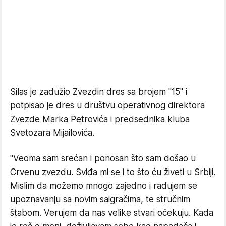
Silas je zadužio Zvezdin dres sa brojem "15" i
potpisao je dres u društvu operativnog direktora
Zvezde Marka Petrovića i predsednika kluba
Svetozara Mijailovića.
"Veoma sam srećan i ponosan što sam došao u
Crvenu zvezdu. Sviđa mi se i to što ću živeti u Srbiji.
Mislim da možemo mnogo zajedno i radujem se
upoznavanju sa novim saigračima, te stručnim
štabom. Verujem da nas velike stvari očekuju. Kada