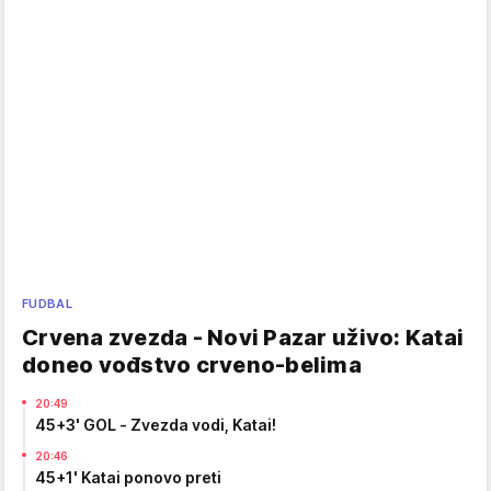
FUDBAL
Crvena zvezda - Novi Pazar uživo: Katai
doneo vođstvo crveno-belima
20:49
45+3' GOL - Zvezda vodi, Katai!
20:46
45+1' Katai ponovo preti