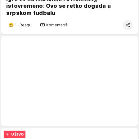
istovremeno: Ovo se retko događa u
srpskom fudbalu
1
·
Reaguj
Komentariši
UŽIVO