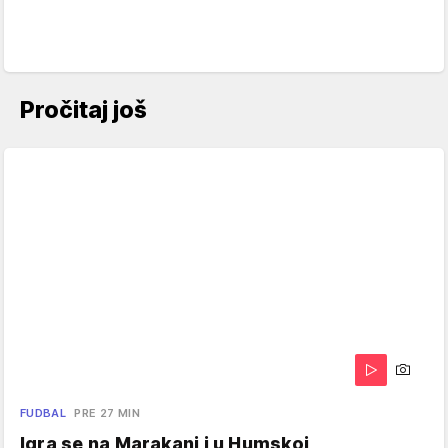
Pročitaj još
FUDBAL
PRE 27 MIN
Igra se na Marakani i u Humskoj,