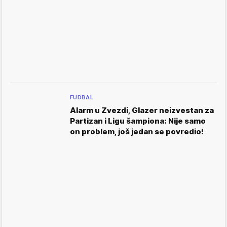
FUDBAL
Alarm u Zvezdi, Glazer neizvestan za
Partizan i Ligu šampiona: Nije samo
on problem, još jedan se povredio!