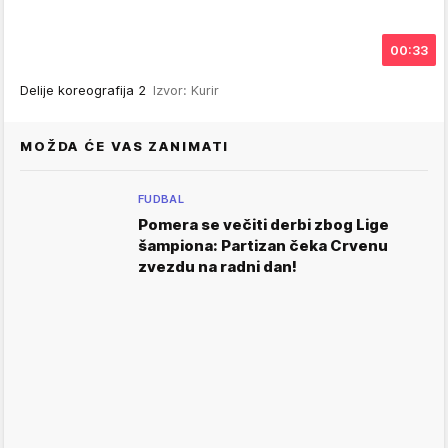
00:33
Delije koreografija 2
Izvor: Kurir
MOŽDA ĆE VAS ZANIMATI
FUDBAL
Pomera se večiti derbi zbog Lige
šampiona: Partizan čeka Crvenu
zvezdu na radni dan!