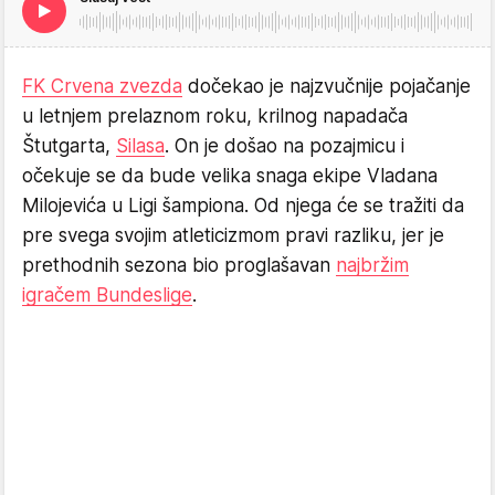
FK Crvena zvezda
dočekao je najzvučnije pojačanje
u letnjem prelaznom roku, krilnog napadača
Štutgarta,
Silasa
. On je došao na pozajmicu i
očekuje se da bude velika snaga ekipe Vladana
Milojevića u Ligi šampiona. Od njega će se tražiti da
pre svega svojim atleticizmom pravi razliku, jer je
prethodnih sezona bio proglašavan
najbržim
igračem Bundeslige
.