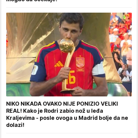
NIKO NIKADA OVAKO NIJE PONIZIO VELIKI
REAL! Kako je Rodri zabio nož u leđa
Kraljevima - posle ovoga u Madrid bolje da ne
dolazi!