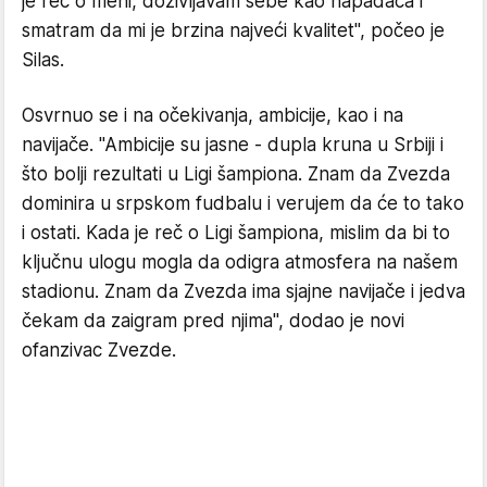
je reč o meni, doživljavam sebe kao napadača i
smatram da mi je brzina najveći kvalitet", počeo je
Silas.
Osvrnuo se i na očekivanja, ambicije, kao i na
navijače. "Ambicije su jasne - dupla kruna u Srbiji i
što bolji rezultati u Ligi šampiona. Znam da Zvezda
dominira u srpskom fudbalu i verujem da će to tako
i ostati. Kada je reč o Ligi šampiona, mislim da bi to
ključnu ulogu mogla da odigra atmosfera na našem
stadionu. Znam da Zvezda ima sjajne navijače i jedva
čekam da zaigram pred njima", dodao je novi
ofanzivac Zvezde.