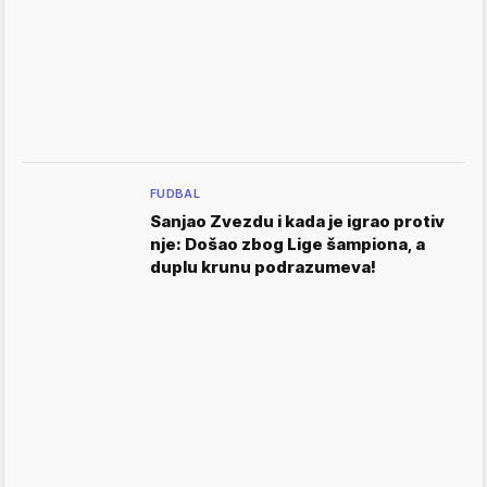
FUDBAL
Sanjao Zvezdu i kada je igrao protiv
nje: Došao zbog Lige šampiona, a
duplu krunu podrazumeva!