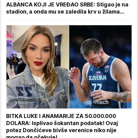
ALBANCA KOJI JE VREĐAO SRBE: Stigao je na
stadion, a onda mu se zaledila krv u žilama...
BITKA LUKE I ANAMARIJE ZA 50.000.000
DOLARA: Isplivao šokantan podatak! Ovaj
potez Dončićeve bivše verenice niko nije
mogao da očekuje!