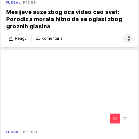
FUDBAL
PRE 5 H
Mesijeve suze zbog oca video ceo svet:
Porodica morala hitno da se oglasi zbog
groznih glasina
Reaguj
Komentariši
FUDBAL
PRE 6 H