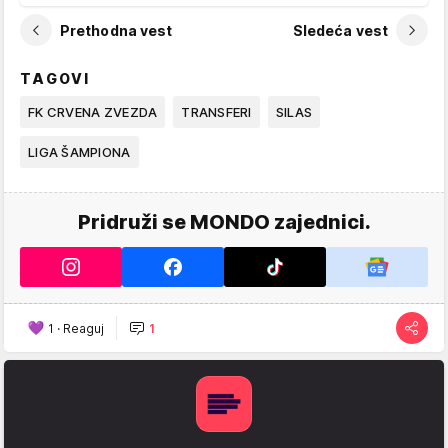
Prethodna vest
Sledeća vest
TAGOVI
FK CRVENA ZVEZDA
TRANSFERI
SILAS
LIGA ŠAMPIONA
Pridruži se MONDO zajednici.
1
·
Reaguj
1