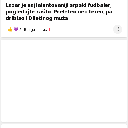
Lazar je najtalentovaniji srpski fudbaler,
pogledajte zašto: Preleteo ceo teren, pa
driblao i Diletinog muža
2
·
Reaguj
1