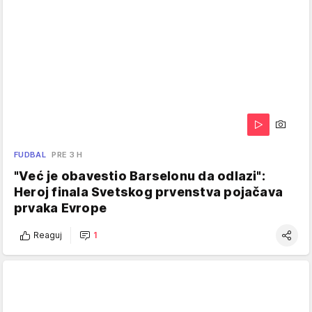
FUDBAL
PRE 3 H
"Već je obavestio Barselonu da odlazi":
Heroj finala Svetskog prvenstva pojačava
prvaka Evrope
Reaguj
1