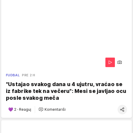
FUDBAL
PRE 2 H
"Ustajao svakog dana u 4 ujutru, vraćao se
iz fabrike tek na večeru": Mesi se javljao ocu
posle svakog meča
2
·
Reaguj
Komentariši