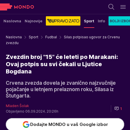
Naslovna
Najnovije
Sport
Info
Naslovna
Sport
Fudbal
Silas potpisao ugovor za Crvenu
zvezdu
Zvezdin broj "15" će leteti po Marakani:
Ovaj potpis su svi čekali u Ljutice
Bogdana
Crvena zvezda dovela je zvanično najzvučnije
pojačanje u letnjem prelaznom roku, Silasa iz
Štutgarta.
Mladen Šolak
1
Objavljeno 06.09.2024. 20:26h
Dodajte MONDO u vaš Google izbor