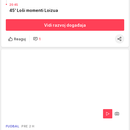
20:45
45' Loši momenti Loizua
Vidi razvoj događaja
Reaguj
1
FUDBAL
PRE 2 H