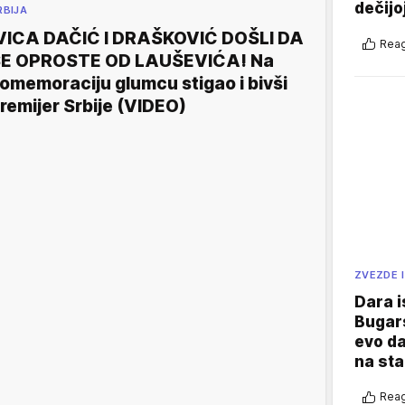
dečijo
RBIJA
VICA DAČIĆ I DRAŠKOVIĆ DOŠLI DA
Reag
E OPROSTE OD LAUŠEVIĆA! Na
omemoraciju glumcu stigao i bivši
remijer Srbije (VIDEO)
ZVEZDE I
Dara i
Bugars
evo da
na sta
Reag