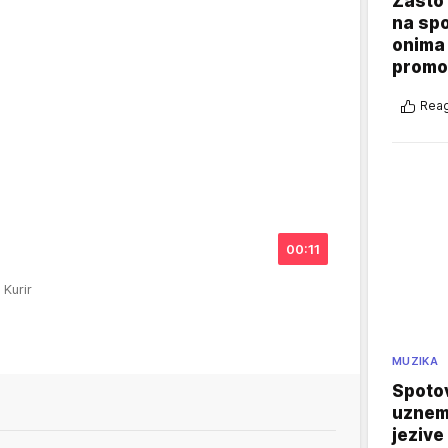
Zašto 
na sp
onima 
promo
Reag
00:11
 Kurir
MUZIKA
Spotov
uznemi
jezive