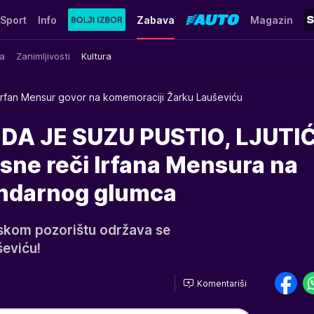
Sport
Info
Zabava
Magazin
a
Zanimljivosti
Kultura
Irfan Mensur govor na komemoraciji Žarku Lauševiću
DA JE SUZU PUSTIO, LJUTIĆ
sne reči Irfana Mensura na
endarnog glumca
kom pozorištu održava se
eviću!
Komentariši