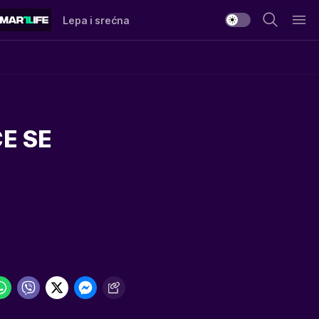
Lepa i srećna
E SE