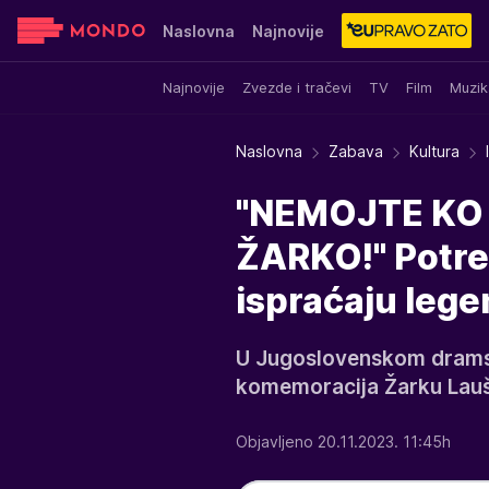
Naslovna
Najnovije
Najnovije
Zvezde i tračevi
TV
Film
Muzik
Sensa
Stvar ukusa
Yumama
Naslovna
Zabava
Kultura
"NEMOJTE KO 
ŽARKO!" Potre
ispraćaju leg
U Jugoslovenskom drams
komemoracija Žarku Lauš
Objavljeno 20.11.2023. 11:45h