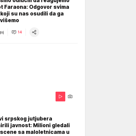
smo odlučili da reagujemo
ot Faraona: Odgovor svima
koji su nas osudili da ga
višemo
uj
14
i srpskog jutjubera
rili javnost: Milioni gledali
 scene sa maloletnicama u