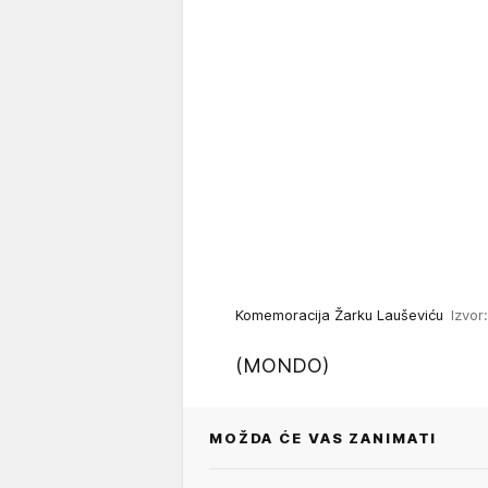
Komemoracija Žarku Lauševiću
Izvor:
(MONDO)
MOŽDA ĆE VAS ZANIMATI