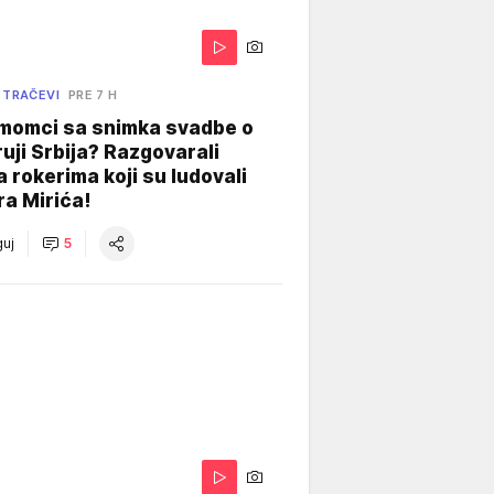
 TRAČEVI
PRE 7 H
 momci sa snimka svadbe o
uji Srbija? Razgovarali
 rokerima koji su ludovali
ra Mirića!
uj
5