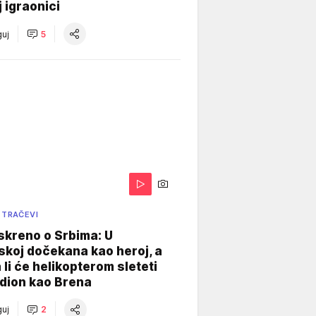
j igraonici
uj
5
 TRAČEVI
skreno o Srbima: U
koj dočekana kao heroj, a
 li će helikopterom sleteti
dion kao Brena
uj
2