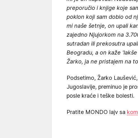
preporučio i knjige koje s
poklon koji sam dobio od n
mi naše šetnje, on upali k
zajedno Njujorkom na 3.700
sutradan ili prekosutra up
Beogradu, a on kaže 'lakše 
Žarko, ja ne pristajem na to,
Podsetimo, Žarko Laušević, 
Jugoslavije, preminuo je pr
posle kraće i teške bolesti.
Pratite MONDO lajv sa
kom