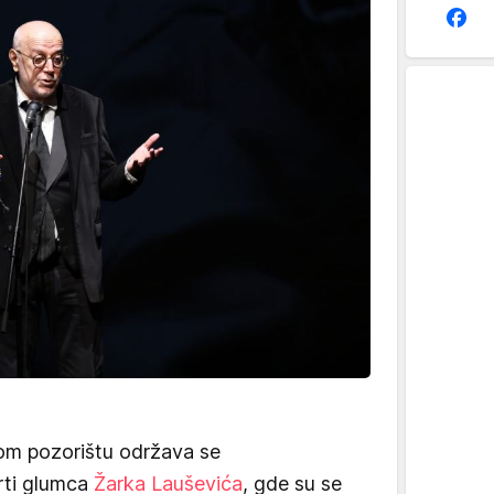
m pozorištu održava se
ti glumca
Žarka Lauševića
, gde su se