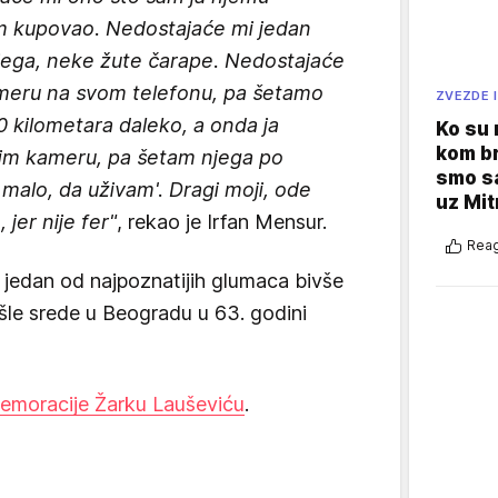
am kupovao. Nedostajaće mi jedan
jega, neke žute čarape. Nedostajaće
ameru na svom telefonu, pa šetamo
ZVEZDE I
 kilometara daleko, a onda ja
Ko su
kom br
alim kameru, pa šetam njega po
smo sa
malo, da uživam'. Dragi moji, ode
uz Mit
 jer nije fer"
, rekao je Irfan Mensur.
Reag
jedan od najpoznatijih glumaca bivše
ošle srede u Beogradu u 63. godini
emoracije Žarku Lauševiću
.