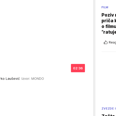
FILM
Poziv 
priča 
o film
“ratuj
Reag
02:36
arko Laušević
Izvor: MONDO
ZVEZDE I