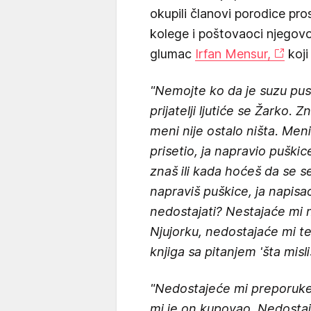
okupili članovi porodice prosl
kolege i poštovaoci njegovog
glumac
Irfan Mensur,
koji
"Nemojte ko da je suzu pust
prijatelji ljutiće se Žarko. Z
meni nije ostalo ništa. Men
prisetio, ja napravio puški
znaš ili kada hoćeš da se se
napraviš puškice, ja napisa
nedostajati? Nestajaće mi n
Njujorku, nedostajaće mi te
knjiga sa pitanjem 'šta misli
"Nedostajeće mi preporuke 
mi je on kupovao. Nedosta