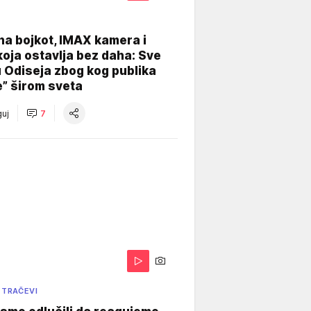
na bojkot, IMAX kamera i
koja ostavlja bez daha: Sve
u Odiseja zbog kog publika
e” širom sveta
uj
7
 TRAČEVI