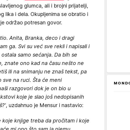
avljenog glumca, ali i brojni prijatelji,
 lika i dela. Okupljenima se obratio i
 je održao potresan govor.
io. Anita, Branka, deco i dragi
nam ga. Svi su već sve rekli i napisali i
i ostala samo sećanja. Da bih se
ce, znate ono kad na času nešto ne
tiš ili na snimanju ne znaš tekst, pa
o sve na ruci. Šta će meni
MOND
aši razgovori dok je on bio u
kstovi koje je slao još nedopisanih
š?'
, uzdahnuo je Mensur i nastavio:
koje knjige treba da pročitam i koje
jaće mi ono što sam ja njemu