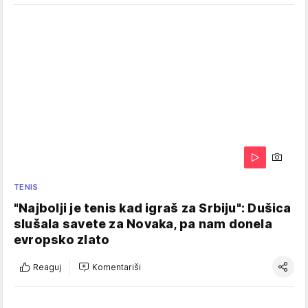
TENIS
"Najbolji je tenis kad igraš za Srbiju": Dušica
slušala savete za Novaka, pa nam donela
evropsko zlato
Reaguj
Komentariši