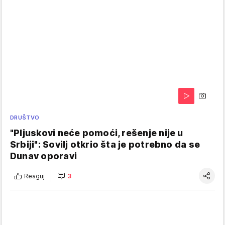
DRUŠTVO
"Pljuskovi neće pomoći, rešenje nije u
Srbiji": Sovilj otkrio šta je potrebno da se
Dunav oporavi
Reaguj
3