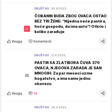
DRUŠTVO
30.8.2023.
ČOBANIN BUDA ZBOG OVACA OSTAO
BEZ TRI ŽENE: "Nijedna neće pastira,
hoće gospodu, da ima auto"! Otkrio i
koliko zarađuje
Reaguj
Komentariši
DRUŠTVO
11.4.2023.
PASTIR SA ZLATIBORA ČUVA 370
OVACA, NJEGOVA ZARADA JE SAN
MNOGIH: Za par meseci uzme
bogatstvo, a ima samo jednu
obavezu
Reaguj
13
DRUŠTVO
26.3.2023.