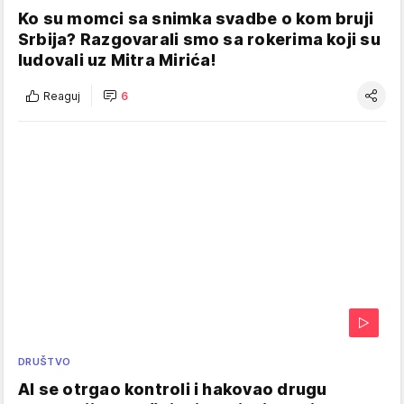
Ko su momci sa snimka svadbe o kom bruji
Srbija? Razgovarali smo sa rokerima koji su
ludovali uz Mitra Mirića!
Reaguj
6
DRUŠTVO
AI se otrgao kontroli i hakovao drugu