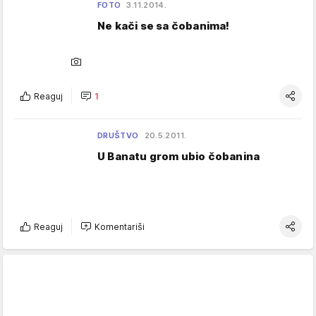
FOTO
3.11.2014.
Ne kači se sa čobanima!
Reaguj
1
DRUŠTVO
20.5.2011.
U Banatu grom ubio čobanina
Reaguj
Komentariši