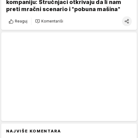
kompaniju: Stručnjaci otkrivaju da li nam
preti mračni scenario i "pobuna mašina"
Reaguj
Komentariši
NAJVIŠE KOMENTARA