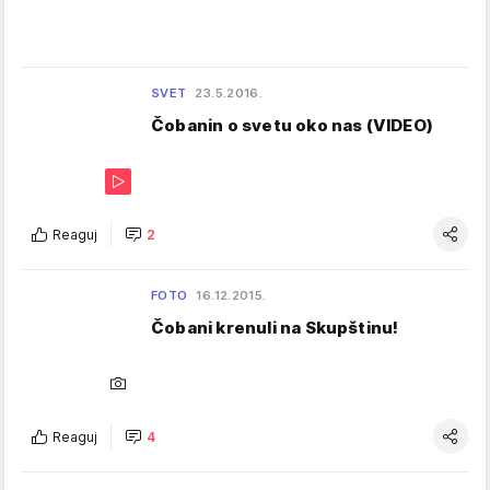
SVET
23.5.2016.
Čobanin o svetu oko nas (VIDEO)
Reaguj
2
FOTO
16.12.2015.
Čobani krenuli na Skupštinu!
Reaguj
4