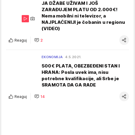
JA DŽABE UŽIVAM I JOŠ
ZARAĐUJEM PLATU OD 2.000€!
Nema mobilni ni televizor, a
NAJPLAĆENIJI je čobanin u regionu
(VIDEO)
Reaguj
2
EKONOMIJA
4.5.2021.
500€ PLATA, OBEZBEĐENI STAN I
HRANA: Posla uvek ima, nisu
potrebne kvalifikacije, ali Srbe je
SRAMOTA DA GA RADE
Reaguj
14