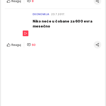
Reaguj
8
EKONOMIJA
23.7.2017.
Niko neće u čobane za 600 evra
mesečno
Reaguj
60