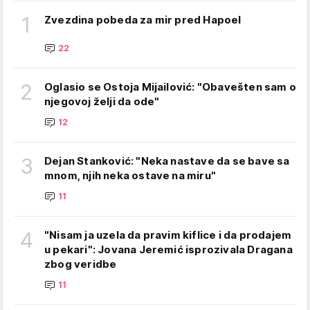
1
Zvezdina pobeda za mir pred Hapoel
22
2
Oglasio se Ostoja Mijailović: "Obavešten sam o
njegovoj želji da ode"
12
3
Dejan Stanković: "Neka nastave da se bave sa
mnom, njih neka ostave na miru"
11
4
"Nisam ja uzela da pravim kiflice i da prodajem
u pekari": Jovana Jeremić isprozivala Dragana
zbog veridbe
11