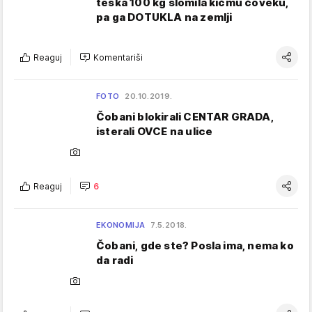
teška 100 kg slomila kičmu čoveku,
pa ga DOTUKLA na zemlji
Reaguj
Komentariši
FOTO
20.10.2019.
Čobani blokirali CENTAR GRADA,
isterali OVCE na ulice
Reaguj
6
EKONOMIJA
7.5.2018.
Čobani, gde ste? Posla ima, nema ko
da radi