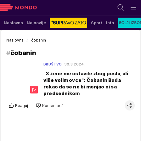
Naslovna
Najnovije
Sport
Info
Naslovna
čobanin
#
čobanin
DRUŠTVO
30.8.2024.
"3 žene me ostavile zbog posla, ali
više volim ovce": Čobanin Buda
rekao da se ne bi menjao ni sa
predsednikom
Reaguj
Komentariši