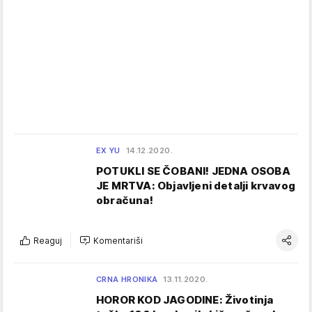
EX YU
14.12.2020.
POTUKLI SE ČOBANI! JEDNA OSOBA
JE MRTVA: Objavljeni detalji krvavog
obračuna!
Reaguj
Komentariši
CRNA HRONIKA
13.11.2020.
HOROR KOD JAGODINE: Životinja