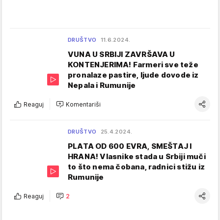
DRUŠTVO
11.6.2024.
VUNA U SRBIJI ZAVRŠAVA U
KONTENJERIMA! Farmeri sve teže
pronalaze pastire, ljude dovode iz
Nepala i Rumunije
Reaguj
Komentariši
DRUŠTVO
25.4.2024.
PLATA OD 600 EVRA, SMEŠTAJ I
HRANA! Vlasnike stada u Srbiji muči
to što nema čobana, radnici stižu iz
Rumunije
Reaguj
2