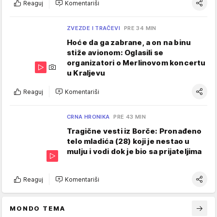
Reaguj
Komentariši
ZVEZDE I TRAČEVI
PRE 34 MIN
Hoće da ga zabrane, a on na binu
stiže avionom: Oglasili se
organizatori o Merlinovom koncertu
u Kraljevu
Reaguj
Komentariši
CRNA HRONIKA
PRE 43 MIN
Tragične vesti iz Borče: Pronađeno
telo mladića (28) koji je nestao u
mulju i vodi dok je bio sa prijateljima
Reaguj
Komentariši
MONDO TEMA