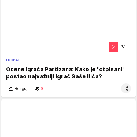
FUDBAL
Ocene igrača Partizana: Kako je "otpisani"
postao najvažniji igrač Saše Ilića?
Reaguj
9