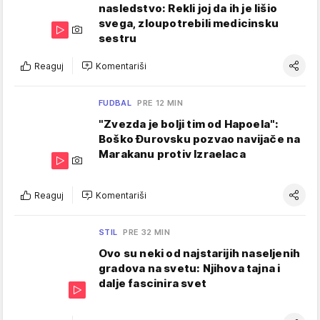
nasledstvo: Rekli joj da ih je lišio
svega, zloupotrebili medicinsku
sestru
Reaguj
Komentariši
FUDBAL
PRE 12 MIN
"Zvezda je bolji tim od Hapoela":
Boško Đurovsku pozvao navijače na
Marakanu protiv Izraelaca
Reaguj
Komentariši
STIL
PRE 32 MIN
Ovo su neki od najstarijih naseljenih
gradova na svetu: Njihova tajna i
dalje fascinira svet