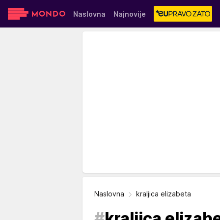
Naslovna
Najnovije
Sensa
Stvar ukusa
Yumama
Naslovna
kraljica elizabeta
#
kraljica elizab