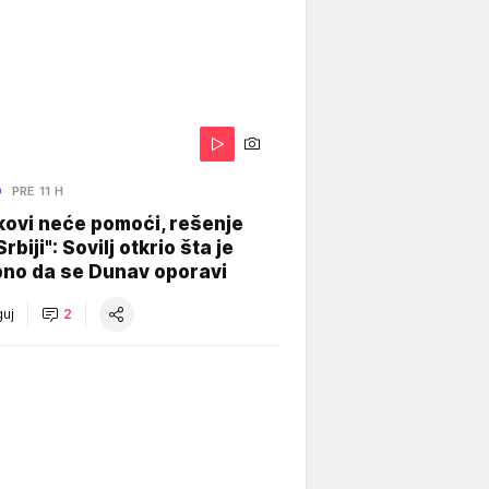
O
PRE 11 H
kovi neće pomoći, rešenje
Srbiji": Sovilj otkrio šta je
bno da se Dunav oporavi
uj
2