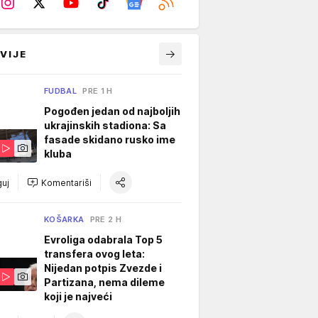
VIJE
FUDBAL
PRE 1 H
Pogođen jedan od najboljih
ukrajinskih stadiona: Sa
fasade skidano rusko ime
kluba
uj
Komentariši
KOŠARKA
PRE 2 H
Evroliga odabrala Top 5
transfera ovog leta:
Nijedan potpis Zvezde i
Partizana, nema dileme
koji je najveći