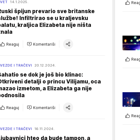
SVET
14.1.2025.
Reag
Ruski špijun prevario sve britanske
službe! Infiltrirao se u kraljevsku
palatu, kraljica Elizabeta nije ništa
znala
Reaguj
Komentariši
Reag
VEZDE I TRAČEVI
20.12.2024.
Bahatio se dok je još bio klinac:
Otkriveni detalji o princu Vilijamu, oca
mazao izmetom, a Elizabeta ga nije
podnosila
Reaguj
Komentariši
Reag
VEZDE I TRAČEVI
16.11.2024.
Ljubavnici hteo da bude tampon, a