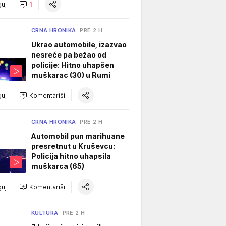
uj
1
CRNA HRONIKA
PRE 2 H
Ukrao automobile, izazvao
nesreće pa bežao od
policije: Hitno uhapšen
muškarac (30) u Rumi
uj
Komentariši
CRNA HRONIKA
PRE 2 H
Automobil pun marihuane
presretnut u Kruševcu:
Policija hitno uhapsila
muškarca (65)
uj
Komentariši
KULTURA
PRE 2 H