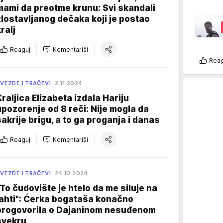
mami da preotme krunu: Svi skandali
zlostavljanog dečaka koji je postao
ralj
Reaguj
Komentariši
Reag
VEZDE I TRAČEVI
2.11.2024.
Kraljica Elizabeta izdala Hariju
upozorenje od 8 reči: Nije mogla da
sakrije brigu, a to ga proganja i danas
Reaguj
Komentariši
VEZDE I TRAČEVI
24.10.2024.
"To čudovište je htelo da me siluje na
jahti": Ćerka bogataša konačno
progovorila o Dajaninom nesuđenom
svekru