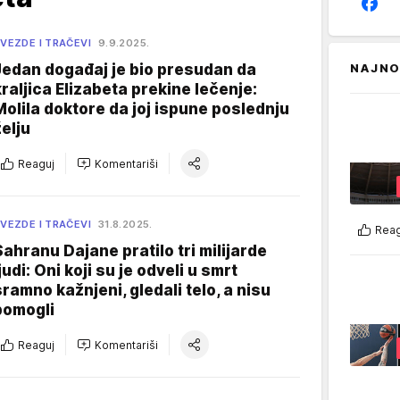
VEZDE I TRAČEVI
9.9.2025.
Jedan događaj je bio presudan da
NAJNO
kraljica Elizabeta prekine lečenje:
Molila doktore da joj ispune poslednju
želju
Reaguj
Komentariši
VEZDE I TRAČEVI
31.8.2025.
Reag
Sahranu Dajane pratilo tri milijarde
judi: Oni koji su je odveli u smrt
sramno kažnjeni, gledali telo, a nisu
pomogli
Reaguj
Komentariši