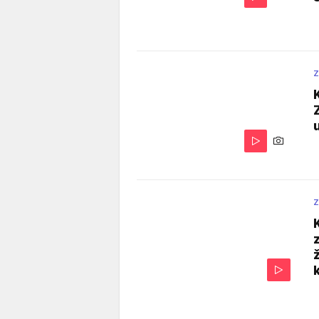
Z
u
Z