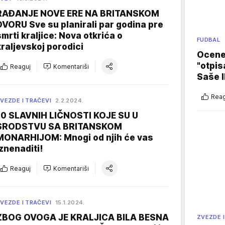
RAĐANJE NOVE ERE NA BRITANSKOM
DVORU Sve su planirali par godina pre
smrti kraljice: Nova otkrića o
FUDBAL
kraljevskoj porodici
Ocene 
"otpis
Reaguj
Komentariši
Saše I
Reag
VEZDE I TRAČEVI
2.2.2024.
10 SLAVNIH LIČNOSTI KOJE SU U
SRODSTVU SA BRITANSKOM
MONARHIJOM: Mnogi od njih će vas
iznenaditi!
Reaguj
Komentariši
VEZDE I TRAČEVI
15.1.2024.
ZBOG OVOGA JE KRALJICA BILA BESNA
ZVEZDE I