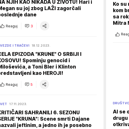
NA NJIH KAO NIKADA U ŽIVOTU! Hari i
Ko su
Megan su joj zbog LAŽI zagorčali
kom br
poslednje dane
sa rok
Mitra 
Reaguj
3
Reag
VEZDE I TRAČEVI
18.12.2023.
CELA EPIZODA "KRUNE" O SRBIJI I
KOSOVU! Spominju genocid i
Miloševića, a Toni Bler i Klinton
predstavljeni kao HEROJI!
Reaguj
5
DRUŠTV
SVET
17.11.2023.
AI se 
KRITIČARI SAHRANILI 6. SEZONU
drugu 
SERIJE "KRUNA": Scene smrti Dajane
otkriv
nazvali jeftinim, a jedno ih je posebno