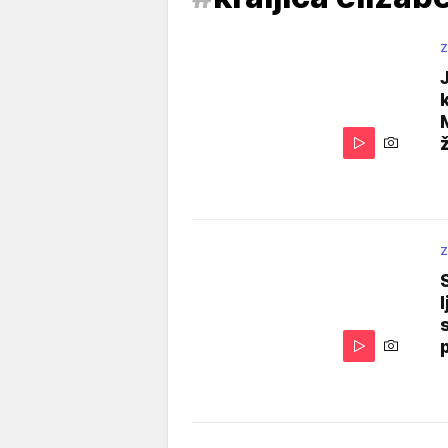
Z
Z
l