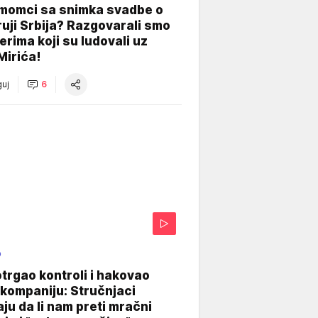
 momci sa snimka svadbe o
uji Srbija? Razgovarali smo
erima koji su ludovali uz
Mirića!
uj
6
O
otrgao kontroli i hakovao
kompaniju: Stručnjaci
aju da li nam preti mračni