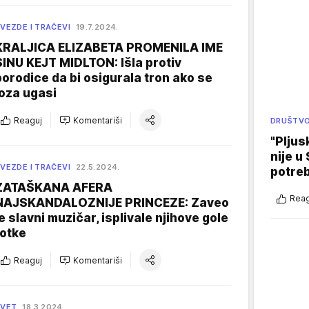
VEZDE I TRAČEVI
19.7.2024.
KRALJICA ELIZABETA PROMENILA IME
SINU KEJT MIDLTON: Išla protiv
porodice da bi osigurala tron ako se
loza ugasi
Reaguj
Komentariši
DRUŠTV
"Pljus
nije u 
VEZDE I TRAČEVI
22.5.2024.
potre
ZATAŠKANA AFERA
Reag
NAJSKANDALOZNIJE PRINCEZE: Zaveo
je slavni muzičar, isplivale njihove gole
fotke
Reaguj
Komentariši
SVET
18.3.2024.