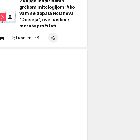
7 knjiga inspirisanih
grčkom mitologijom: Ako
vam se dopala Nolanova
"Odiseja", ove naslove
morate pročitati
uj
Komentariši