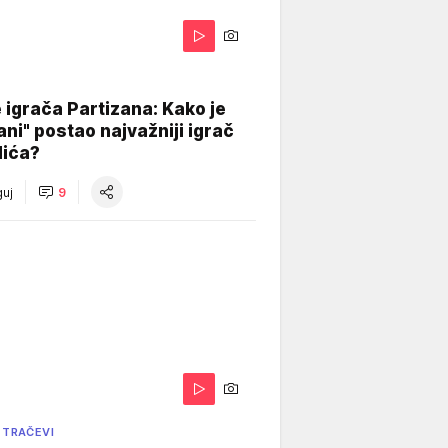
igrača Partizana: Kako je
ani" postao najvažniji igrač
lića?
uj
9
 TRAČEVI