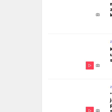
k
Z
Z