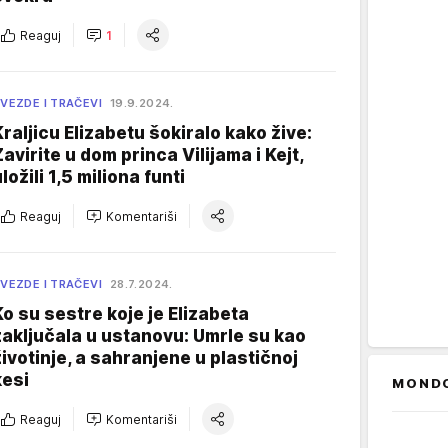
Reaguj
1
VEZDE I TRAČEVI
19.9.2024.
Kraljicu Elizabetu šokiralo kako žive:
Zavirite u dom princa Vilijama i Kejt,
ložili 1,5 miliona funti
Reaguj
Komentariši
VEZDE I TRAČEVI
28.7.2024.
Ko su sestre koje je Elizabeta
zaključala u ustanovu: Umrle su kao
životinje, a sahranjene u plastičnoj
kesi
MOND
Reaguj
Komentariši