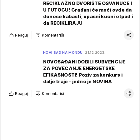
RECIKLAŽNO DVORIŠTE OSVANUĆE I
U FUTOGU! Građani će moći ovde da
donose kabasti, opasni kućni otpad i
da RECIKLIRAJU
Reaguj
Komentariši
NOVI SAD NA MONDU
21.12.2023.
NOVOSAĐANI DOBILI SUBVENCIJE
ZA POVEĆANJE ENERGETSKE
EFIKASNOSTI! Poziv za konkurs i
dalje traje - jedno je NOVINA
Reaguj
Komentariši