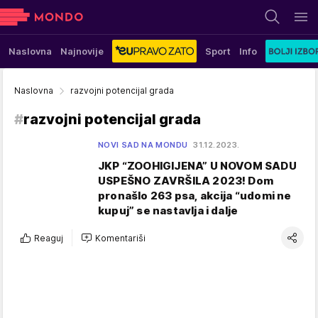
Naslovna
Najnovije
Sport
Info
Naslovna
razvojni potencijal grada
#
razvojni potencijal grada
NOVI SAD NA MONDU
31.12.2023.
JKP “ZOOHIGIJENA” U NOVOM SADU
USPEŠNO ZAVRŠILA 2023! Dom
pronašlo 263 psa, akcija “udomi ne
kupuj” se nastavlja i dalje
Reaguj
Komentariši