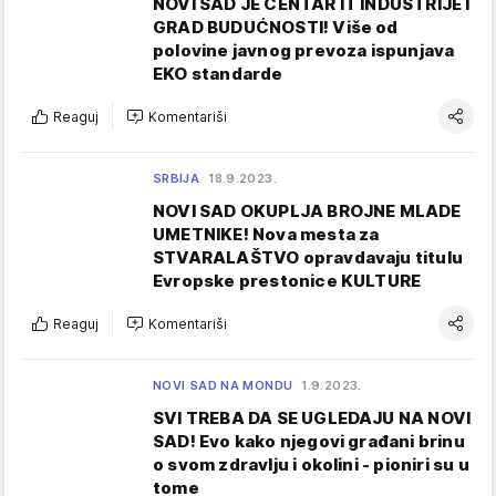
NOVI SAD JE CENTAR IT INDUSTRIJE I
GRAD BUDUĆNOSTI! Više od
polovine javnog prevoza ispunjava
EKO standarde
Reaguj
Komentariši
SRBIJA
18.9.2023.
NOVI SAD OKUPLJA BROJNE MLADE
UMETNIKE! Nova mesta za
STVARALAŠTVO opravdavaju titulu
Evropske prestonice KULTURE
Reaguj
Komentariši
NOVI SAD NA MONDU
1.9.2023.
SVI TREBA DA SE UGLEDAJU NA NOVI
SAD! Evo kako njegovi građani brinu
o svom zdravlju i okolini - pioniri su u
tome