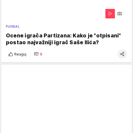
FUDBAL
Ocene igrača Partizana: Kako je "otpisani"
postao najvažniji igrač Saše Ilića?
Reaguj
9