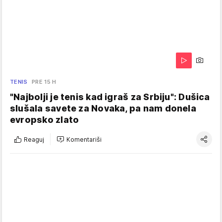
TENIS
PRE 15 H
"Najbolji je tenis kad igraš za Srbiju": Dušica
slušala savete za Novaka, pa nam donela
evropsko zlato
Reaguj
Komentariši