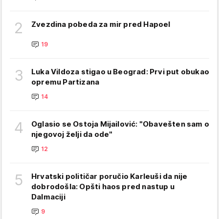
2
Zvezdina pobeda za mir pred Hapoel
19
3
Luka Vildoza stigao u Beograd: Prvi put obukao
opremu Partizana
14
4
Oglasio se Ostoja Mijailović: "Obavešten sam o
njegovoj želji da ode"
12
5
Hrvatski političar poručio Karleuši da nije
dobrodošla: Opšti haos pred nastup u
Dalmaciji
9