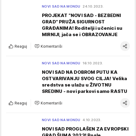
NOVI SAD NA MONDU
24.10.2023.
PROJEKAT "NOVI SAD - BEZBEDNI
GRAD" PRUŽA SIGURNOST
GRAĐANIMA! Roditelji i učenici su
MIRNIJI, jača se i OBRAZOVANJE
Reaguj
Komentariši
NOVI SAD NA MONDU
16.10.2023.
NOVI SAD NA DOBROM PUTU KA
OSTVARIVANJU SVOG CILJA! Velika
sredstva se ulažu u ŽIVOTNU
SREDINU - novi parkovi samo RASTU
Reaguj
Komentariši
NOVI SAD NA MONDU
4.10.2023.
NOVI SAD PROGLAŠEN ZA EVROPSKI
GRAD ŠUMA 2023! Posle