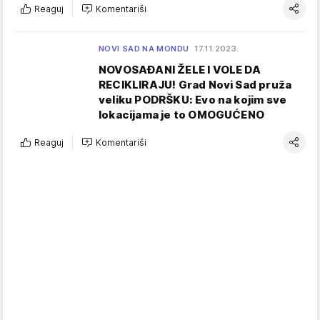
Reaguj
Komentariši
NOVI SAD NA MONDU
17.11.2023.
NOVOSAĐANI ŽELE I VOLE DA
RECIKLIRAJU! Grad Novi Sad pruža
veliku PODRŠKU: Evo na kojim sve
lokacijama je to OMOGUĆENO
Reaguj
Komentariši