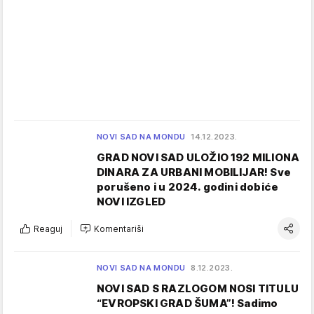
NOVI SAD NA MONDU
14.12.2023.
GRAD NOVI SAD ULOŽIO 192 MILIONA
DINARA ZA URBANI MOBILIJAR! Sve
porušeno i u 2024. godini dobiće
NOVI IZGLED
Reaguj
Komentariši
NOVI SAD NA MONDU
8.12.2023.
NOVI SAD S RAZLOGOM NOSI TITULU
“EVROPSKI GRAD ŠUMA”! Sadimo