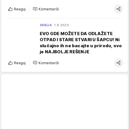
Reaguj
Komentariši
SRBIJA
1.9.2023.
EVO GDE MOŽETE DA ODLAŽETE
OTPAD I STARE STVARI U ŠAPCU! Ni
slučajno ih ne bacajte u prirodu, ovo
je NAJBOLJE REŠENJE
Reaguj
Komentariši