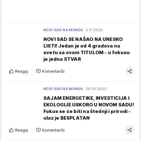
NOVI SAD NA MONDU
3.11.2023.
NOVI SAD SE NAŠAO NA UNESKO
LISTI! Jedan je od 4 gradova na
svetu sa ovom TITULOM - u fokusu
je jedna STVAR
Reaguj
Komentariši
NOVI SAD NA MONDU
26.10.2023.
SAJAM ENERGETIKE, INVESTICIJA I
EKOLOGIJE USKORO U NOVOM SADU!
Fokus se će biti na štednji i prirodi -
ulaz je BESPLATAN
Reaguj
Komentariši