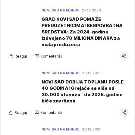
NOVI SAD NA MONDU
27.12.2023.
GRAD NOVI SAD POMAŽE
PREDUZETNICIMA! BESPOVRATNA
SREDSTVA: Za 2024. godinu
izdvojeno 70 MILIONA DINARA za
mala preduzeća
Reaguj
Komentariši
NOVI SAD NA MONDU
26.12.2023.
NOVI SAD DOBIJA TOPLANU POSLE
40 GODINA! Grejaće se više od
30.000 stanova - do 2025. godine
biće završena
Reaguj
Komentariši
NOVI SAD NA MONDU
26.12.2023.