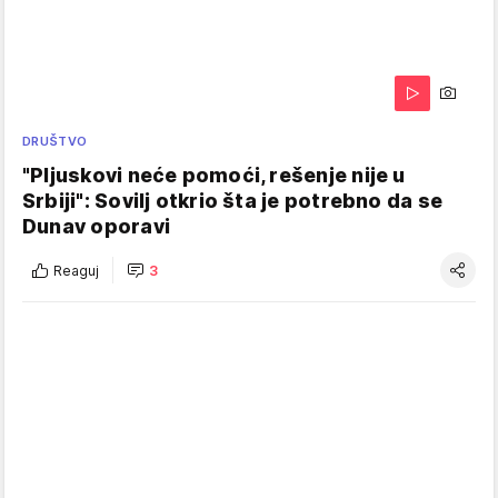
DRUŠTVO
"Pljuskovi neće pomoći, rešenje nije u
Srbiji": Sovilj otkrio šta je potrebno da se
Dunav oporavi
Reaguj
3