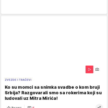
ZVEZDE I TRAČEVI
Ko su momci sa snimka svadbe o kom bruji
Srbija? Razgovarali smo sa rokerima koji su
ludovali uz Mitra Mirića!
Reaguj
6