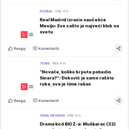
FUDBAL
PRE 4 H
Real Madrid izrazio saučešće
Mesiju: Evo zašto je najveći klub na
svetu
Reaguj
Komentariši
TENIS
PRE 4 H
"Novače, koliko bi puta pobedio
Sinera?": Đoković je samo raširio
ruke, sve je time rekao
Reaguj
Komentariši
CRNA HRONIKA
PRE 4 H
Drama kod BIGZ-a: Muškarac (32)