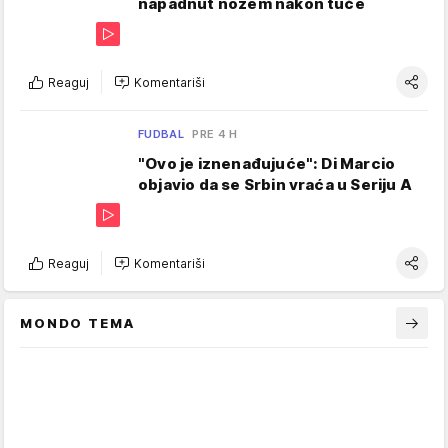
napadnut nožem nakon tuče
Reaguj
Komentariši
FUDBAL
PRE 4 H
"Ovo je iznenađujuće": Di Marcio
objavio da se Srbin vraća u Seriju A
Reaguj
Komentariši
MONDO TEMA