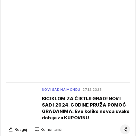
NOVI SAD NA MONDU
27.12.2023.
BICIKLOM ZA ČISTIJI GRAD! NOVI
SAD I 2024. GODINE PRUŽA POMOĆ
GRAĐANIMA: Evo koliko novca svako
dobija za KUPOVINU
Reaguj
Komentariši