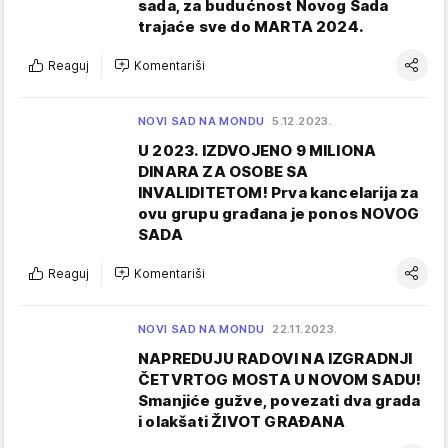
sada, za budućnost Novog Sada
trajaće sve do MARTA 2024.
Reaguj
Komentariši
NOVI SAD NA MONDU
5.12.2023.
U 2023. IZDVOJENO 9 MILIONA
DINARA ZA OSOBE SA
INVALIDITETOM! Prva kancelarija za
ovu grupu građana je ponos NOVOG
SADA
Reaguj
Komentariši
NOVI SAD NA MONDU
22.11.2023.
NAPREDUJU RADOVI NA IZGRADNJI
ČETVRTOG MOSTA U NOVOM SADU!
Smanjiće gužve, povezati dva grada
i olakšati ŽIVOT GRAĐANA