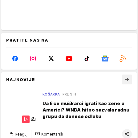
PRATITE NAS NA
NAJNOVIJE
KOŠARKA
PRE 3 H
Da li će muškarci igrati kao žene u
Americi? WNBA hitno sazvala radnu
grupu da donese odluku
Reaguj
Komentariši