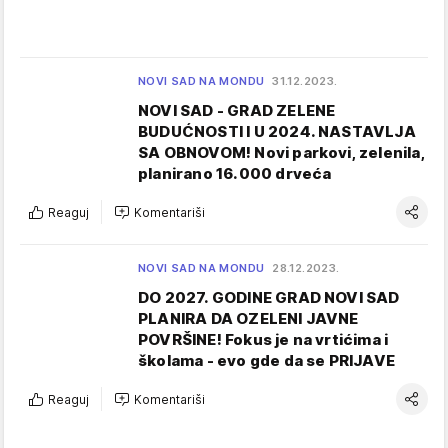
NOVI SAD NA MONDU
31.12.2023.
NOVI SAD - GRAD ZELENE
BUDUĆNOSTI I U 2024. NASTAVLJA
SA OBNOVOM! Novi parkovi, zelenila,
planirano 16.000 drveća
Reaguj
Komentariši
NOVI SAD NA MONDU
28.12.2023.
DO 2027. GODINE GRAD NOVI SAD
PLANIRA DA OZELENI JAVNE
POVRŠINE! Fokus je na vrtićima i
školama - evo gde da se PRIJAVE
Reaguj
Komentariši