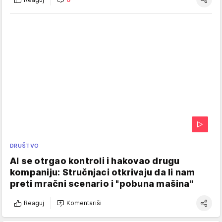
DRUŠTVO
AI se otrgao kontroli i hakovao drugu
kompaniju: Stručnjaci otkrivaju da li nam
preti mračni scenario i "pobuna mašina"
Reaguj
Komentariši