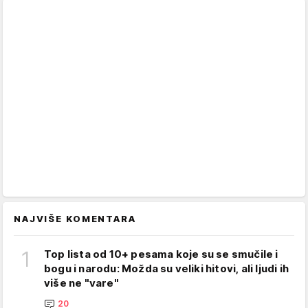
NAJVIŠE KOMENTARA
1
Top lista od 10+ pesama koje su se smučile i
bogu i narodu: Možda su veliki hitovi, ali ljudi ih
više ne "vare"
20