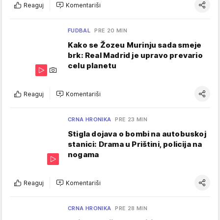
Reaguj
Komentariši
FUDBAL
PRE 20 MIN
Kako se Žozeu Murinju sada smeje
brk: Real Madrid je upravo prevario
celu planetu
Reaguj
Komentariši
CRNA HRONIKA
PRE 23 MIN
Stigla dojava o bombi na autobuskoj
stanici: Drama u Prištini, policija na
nogama
Reaguj
Komentariši
CRNA HRONIKA
PRE 28 MIN