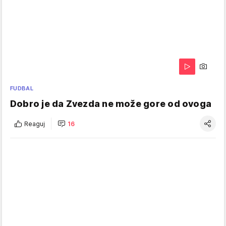
FUDBAL
Dobro je da Zvezda ne može gore od ovoga
Reaguj
16