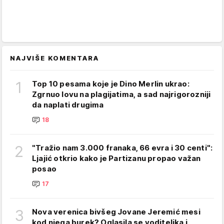
NAJVIŠE KOMENTARA
1
Top 10 pesama koje je Dino Merlin ukrao:
Zgrnuo lovu na plagijatima, a sad najrigorozniji
da naplati drugima
18
2
"Tražio nam 3.000 franaka, 66 evra i 30 centi":
Ljajić otkrio kako je Partizanu propao važan
posao
17
3
Nova verenica bivšeg Jovane Jeremić mesi
kod njega burek? Oglasila se voditeljka i