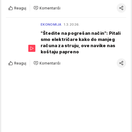
Reaguj
Komentariši
EKONOMIJA
1.3.2026.
"Štedite na pogrešan način": Pitali
smo električare kako do manjeg
računa za struju, ove navike nas
koštaju papreno
Reaguj
Komentariši