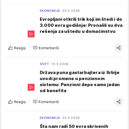
EKONOMIJA
20.5.2026.
Evropljani otkrili trik koji im štedi i do
3.000 evra godišnje: Pronašli su dva
rešenja za uštedu u domaćinstvu
Reaguj
Komentariši
SVET
10.5.2026.
Država puna gastarbajtera iz Srbije
uvodi promene u penzionom
sistemu: Penzioni depo samo jedan
od benefita
Reaguj
Komentariši
EKONOMIJA
25.4.2026.
Šta nam radi 50 evra skrivenih