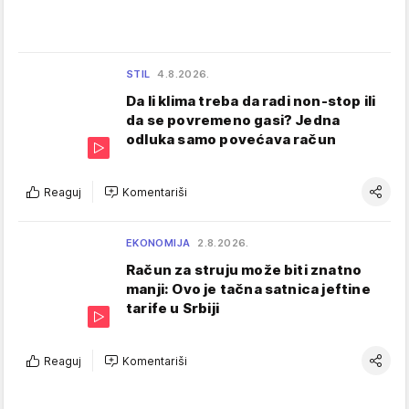
STIL
4.8.2026.
Da li klima treba da radi non-stop ili
da se povremeno gasi? Jedna
odluka samo povećava račun
Reaguj
Komentariši
EKONOMIJA
2.8.2026.
Račun za struju može biti znatno
manji: Ovo je tačna satnica jeftine
tarife u Srbiji
Reaguj
Komentariši