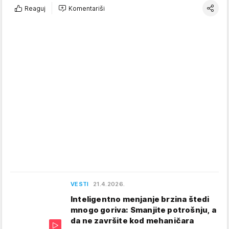
Reaguj
Komentariši
VESTI
21.4.2026.
Inteligentno menjanje brzina štedi
mnogo goriva: Smanjite potrošnju, a
da ne završite kod mehaničara