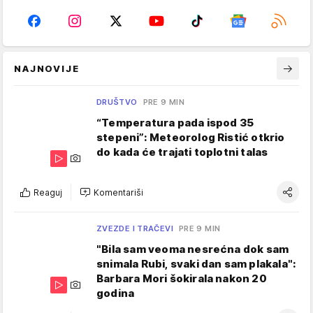
NAJNOVIJE
DRUŠTVO
PRE 9 MIN
“Temperatura pada ispod 35
stepeni”: Meteorolog Ristić otkrio
do kada će trajati toplotni talas
Reaguj
Komentariši
ZVEZDE I TRAČEVI
PRE 9 MIN
"Bila sam veoma nesrećna dok sam
snimala Rubi, svaki dan sam plakala":
Barbara Mori šokirala nakon 20
godina