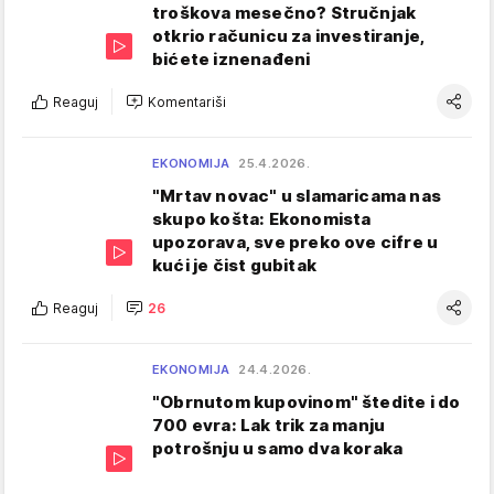
troškova mesečno? Stručnjak
otkrio računicu za investiranje,
bićete iznenađeni
Reaguj
Komentariši
EKONOMIJA
25.4.2026.
"Mrtav novac" u slamaricama nas
skupo košta: Ekonomista
upozorava, sve preko ove cifre u
kući je čist gubitak
Reaguj
26
EKONOMIJA
24.4.2026.
"Obrnutom kupovinom" štedite i do
700 evra: Lak trik za manju
potrošnju u samo dva koraka