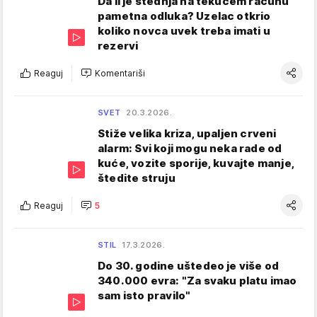
Da li je štednja na tekućem računu
pametna odluka? Uzelac otkrio
koliko novca uvek treba imati u
rezervi
Reaguj
Komentariši
SVET
20.3.2026.
Stiže velika kriza, upaljen crveni
alarm: Svi koji mogu neka rade od
kuće, vozite sporije, kuvajte manje,
štedite struju
Reaguj
5
STIL
17.3.2026.
Do 30. godine uštedeo je više od
340.000 evra: "Za svaku platu imao
sam isto pravilo"