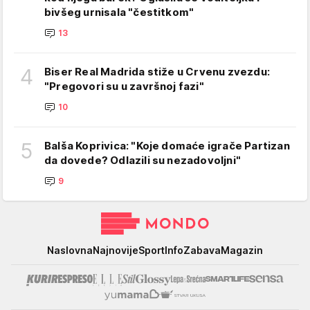
bivšeg urnisala "čestitkom"
13
4
Biser Real Madrida stiže u Crvenu zvezdu:
"Pregovori su u završnoj fazi"
10
5
Balša Koprivica: "Koje domaće igrače Partizan
da dovede? Odlazili su nezadovoljni"
9
Mondo
Naslovna
Najnovije
Sport
Info
Zabava
Magazin