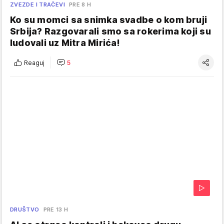
ZVEZDE I TRAČEVI
PRE 8 H
Ko su momci sa snimka svadbe o kom bruji
Srbija? Razgovarali smo sa rokerima koji su
ludovali uz Mitra Mirića!
Reaguj
5
DRUŠTVO
PRE 13 H