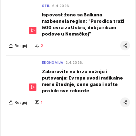
STIL
6.4.2026.
Ispovest žene sa Balkana
razbesnela region: "Porodica traži
500 evra za Uskrs, dok ja ribam
podove u Nemačkoj"
Reaguj
2
EKONOMIJA
2.4.2026.
Zaboravite na brzu vožnju i
putovanja: Evropa uvodi radikalne
mere štednje, cene gasa i nafte
probile sve rekorde
Reaguj
1