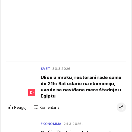
SVET
30.3.2026.
Ulice u mraku, restorani rade samo
do 21h: Rat udario na ekonomiju,
uvode se neviđene mere štednje u
Egiptu
Reaguj
Komentariši
EKONOMIJA
24.3.2026.