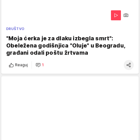
DRUŠTVO
"Moja ćerka je za dlaku izbegla smrt":
Obeležena godišnjica "Oluje" u Beogradu,
građani odali poštu žrtvama
Reaguj
1