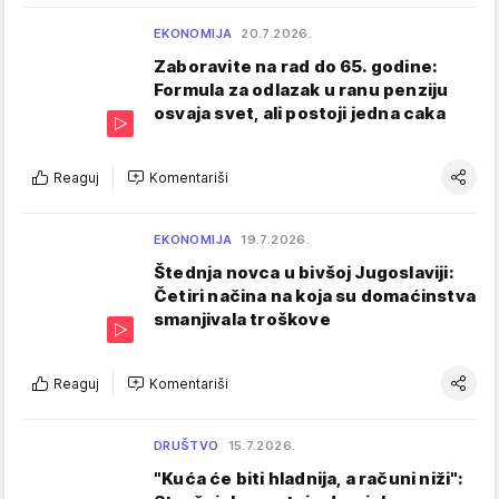
EKONOMIJA
20.7.2026.
Zaboravite na rad do 65. godine:
Formula za odlazak u ranu penziju
osvaja svet, ali postoji jedna caka
Reaguj
Komentariši
EKONOMIJA
19.7.2026.
Štednja novca u bivšoj Jugoslaviji:
Četiri načina na koja su domaćinstva
smanjivala troškove
Reaguj
Komentariši
DRUŠTVO
15.7.2026.
"Kuća će biti hladnija, a računi niži":