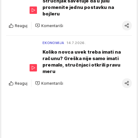
Stručnjak savetuje da u julu
promenite jednu postavku na
bojleru
Reaguj
Komentariši
EKONOMIJA
14.7.2026.
Koliko novca uvek treba imati na
računu? Greška nije samo imati
premalo, stručnjaci otkrili pravu
meru
Reaguj
Komentariši