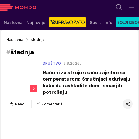
Naslovna
Najnovije
Sport
Info
Naslovna
štednja
#
štednja
DRUŠTVO
5.8.2026.
Računi za struju skaču zajedno sa
temperaturom: Stručnjaci otkrivaju
kako da rashladite dom i smanjite
potrošnju
Reaguj
Komentariši