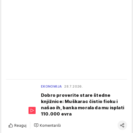
EKONOMIJA
28.7.2026.
Dobro proverite stare štedne
knjižnice: Muškarac čistio fioku i
našao ih, banka morala da mu isplati
110.000 evra
Reaguj
Komentariši