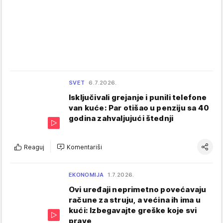
SVET
6.7.2026.
Isključivali grejanje i punili telefone
van kuće: Par otišao u penziju sa 40
godina zahvaljujući štednji
Reaguj
Komentariši
EKONOMIJA
1.7.2026.
Ovi uređaji neprimetno povećavaju
račune za struju, a većina ih ima u
kući: Izbegavajte greške koje svi
prave