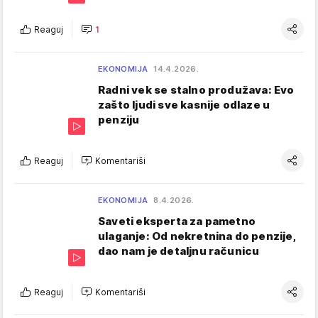
Reaguj
1
EKONOMIJA
14.4.2026.
Radni vek se stalno produžava: Evo
zašto ljudi sve kasnije odlaze u
penziju
Reaguj
Komentariši
EKONOMIJA
8.4.2026.
Saveti eksperta za pametno
ulaganje: Od nekretnina do penzije,
dao nam je detaljnu računicu
Reaguj
Komentariši