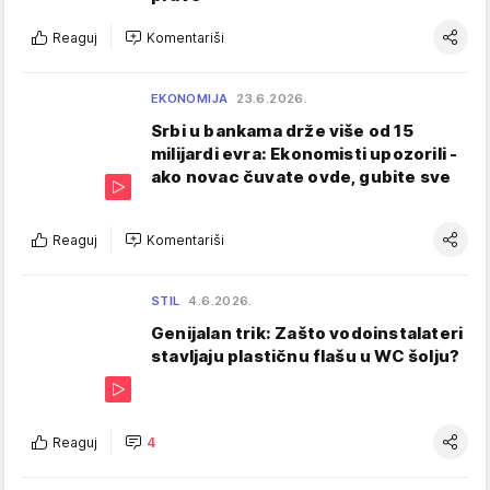
Reaguj
Komentariši
EKONOMIJA
23.6.2026.
Srbi u bankama drže više od 15
milijardi evra: Ekonomisti upozorili -
ako novac čuvate ovde, gubite sve
Reaguj
Komentariši
STIL
4.6.2026.
Genijalan trik: Zašto vodoinstalateri
stavljaju plastičnu flašu u WC šolju?
Reaguj
4