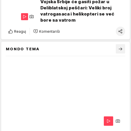
Vojska Srbije će gasiti požar u
Deliblatskoj peščari: Veliki broj
vatrogasaca i helikopteri se već
bore sa vatrom
Reaguj
Komentariši
MONDO TEMA