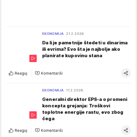
EKONOMIJA
21.2.2026.
Da li je pametnije štedeti u dinarima
ili evrima? Evo šta je najbolje ako
planirate kupovinu stana
Reaguj
Komentariši
EKONOMIJA
11.2.2026.
Generalni direktor EPS-a o promeni
koncepta grejanja: Troškovi
toplotne energije rastu, evo zbog
čega
Reaguj
Komentariši