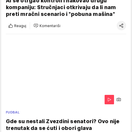
AI se otrgao kontroli i hakovao drugu
kompaniju: Stručnjaci otkrivaju da li nam
preti mračni scenario i "pobuna mašina"
Reaguj
Komentariši
FUDBAL
Gde su nestali Zvezdini senatori? Ovo nije
trenutak da se ćuti i obori glava