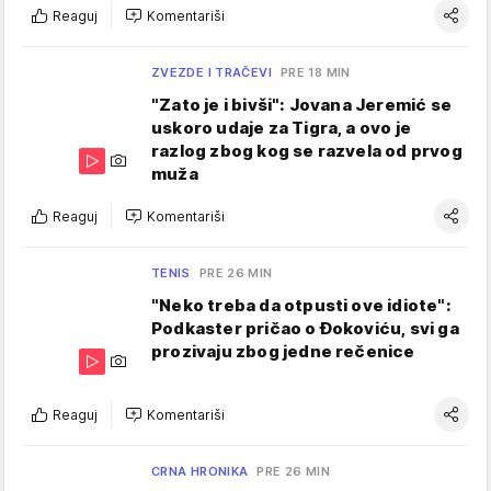
Reaguj
Komentariši
ZVEZDE I TRAČEVI
PRE 18 MIN
"Zato je i bivši": Jovana Jeremić se
uskoro udaje za Tigra, a ovo je
razlog zbog kog se razvela od prvog
muža
Reaguj
Komentariši
TENIS
PRE 26 MIN
"Neko treba da otpusti ove idiote":
Podkaster pričao o Đokoviću, svi ga
prozivaju zbog jedne rečenice
Reaguj
Komentariši
CRNA HRONIKA
PRE 26 MIN