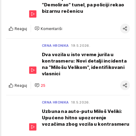
"Demolirao" tunel, pa policiji rekao
bizarnu rečenicu
Reaguj
Komentariši
CRNA HRONIKA
19.5.2026.
Dva vozila u isto vreme jurila u
kontrasmeru: Novi detalji incidenta
na "Milošu Velikom", identifikovani
vlasnici
Reaguj
25
CRNA HRONIKA
18.5.2026.
Uzbuna na auto-putu Miloš Veliki:
Upućeno hitno upozorenje
vozačima zbog vozila u kontrasmeru