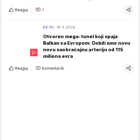
Reaguj
1
EX YU
19.3.2026.
Otvoren mega-tunel koji spaja
Balkan sa Evropom: Dobili smo novu
novu saobraćajnu arteriju od 115
miliona evra
Reaguj
Komentariši