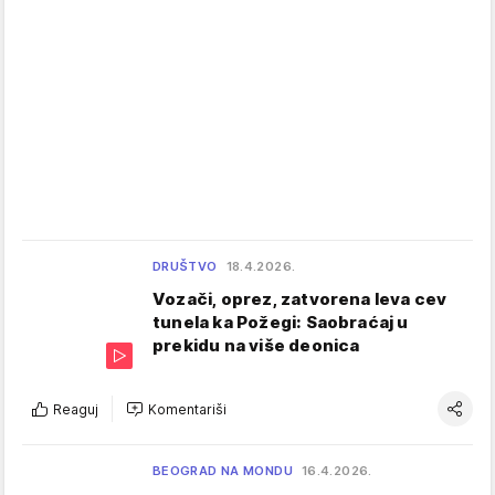
DRUŠTVO
18.4.2026.
Vozači, oprez, zatvorena leva cev
tunela ka Požegi: Saobraćaj u
prekidu na više deonica
Reaguj
Komentariši
BEOGRAD NA MONDU
16.4.2026.