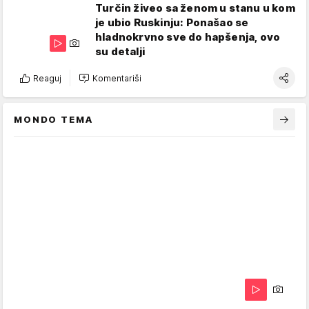
Turčin živeo sa ženom u stanu u kom
je ubio Ruskinju: Ponašao se
hladnokrvno sve do hapšenja, ovo
su detalji
Reaguj
Komentariši
MONDO TEMA