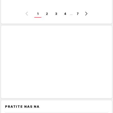
1
2
3
4
…
7
PRATITE NAS NA