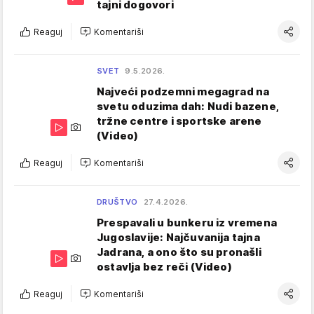
tajni dogovori
Reaguj
Komentariši
SVET
9.5.2026.
Najveći podzemni megagrad na
svetu oduzima dah: Nudi bazene,
tržne centre i sportske arene
(Video)
Reaguj
Komentariši
DRUŠTVO
27.4.2026.
Prespavali u bunkeru iz vremena
Jugoslavije: Najčuvanija tajna
Jadrana, a ono što su pronašli
ostavlja bez reči (Video)
Reaguj
Komentariši