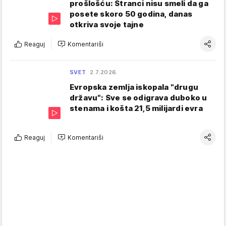
prošlošću: Stranci nisu smeli da ga
posete skoro 50 godina, danas
otkriva svoje tajne
Reaguj
Komentariši
SVET
2.7.2026.
Evropska zemlja iskopala "drugu
državu": Sve se odigrava duboko u
stenama i košta 21,5 milijardi evra
Reaguj
Komentariši