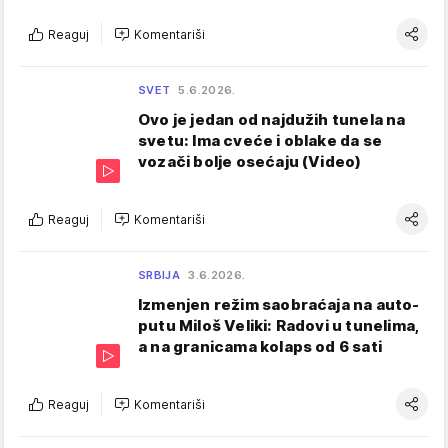
Reaguj
Komentariši
SVET
5.6.2026.
Ovo je jedan od najdužih tunela na
svetu: Ima cveće i oblake da se
vozači bolje osećaju (Video)
Reaguj
Komentariši
SRBIJA
3.6.2026.
Izmenjen režim saobraćaja na auto-
putu Miloš Veliki: Radovi u tunelima,
a na granicama kolaps od 6 sati
Reaguj
Komentariši