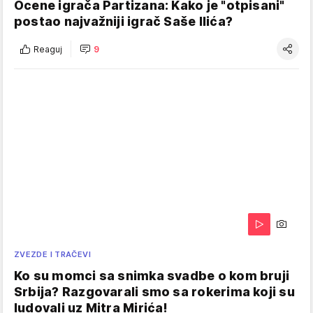
Ocene igrača Partizana: Kako je "otpisani"
postao najvažniji igrač Saše Ilića?
Reaguj
9
ZVEZDE I TRAČEVI
Ko su momci sa snimka svadbe o kom bruji
Srbija? Razgovarali smo sa rokerima koji su
ludovali uz Mitra Mirića!