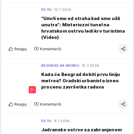
EX YU
12.7.2026.
"Umrli smo od straha kad smo ušli
unutra": Misteriozni tunel na
hrvatskom ostrvu ledi krv turistima
(Video)
Reaguj
Komentariši
BEOGRAD NA MONDU
10.7.2026.
Kada će Beograd dobiti prvu liniju
metroa? Gradski urbanista izneo
procenu završetka radova
Reaguj
Komentariši
EX YU
9.7.2026.
Jadransko ostrvo sa zabranjenom