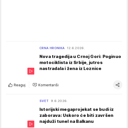
CRNA HRONIKA
12.6.2026.
Nova tragedija u Crnoj Gori: Poginuo
motociklista iz Srbije, jutros
nastradala i žena iz Loznice
Reaguj
Komentariši
SVET
9.6.2026.
Istorijski megaprojekat se budi iz
zaborava: Uskoro će biti završen
najduži tunel na Balkanu