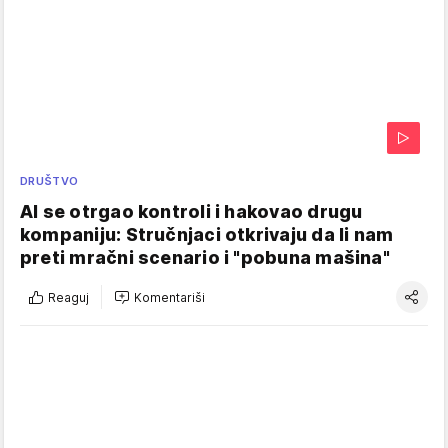
DRUŠTVO
AI se otrgao kontroli i hakovao drugu
kompaniju: Stručnjaci otkrivaju da li nam
preti mračni scenario i "pobuna mašina"
Reaguj
Komentariši