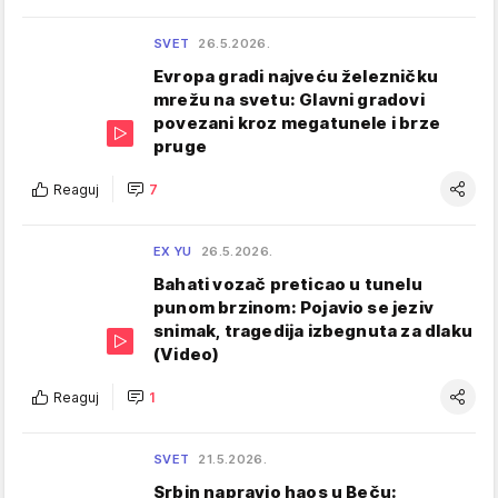
SVET
26.5.2026.
Evropa gradi najveću železničku
mrežu na svetu: Glavni gradovi
povezani kroz megatunele i brze
pruge
Reaguj
7
EX YU
26.5.2026.
Bahati vozač preticao u tunelu
punom brzinom: Pojavio se jeziv
snimak, tragedija izbegnuta za dlaku
(Video)
Reaguj
1
SVET
21.5.2026.
Srbin napravio haos u Beču: