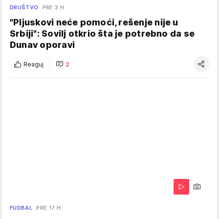
DRUŠTVO
PRE 3 H
"Pljuskovi neće pomoći, rešenje nije u
Srbiji": Sovilj otkrio šta je potrebno da se
Dunav oporavi
Reaguj
2
FUDBAL
PRE 17 H