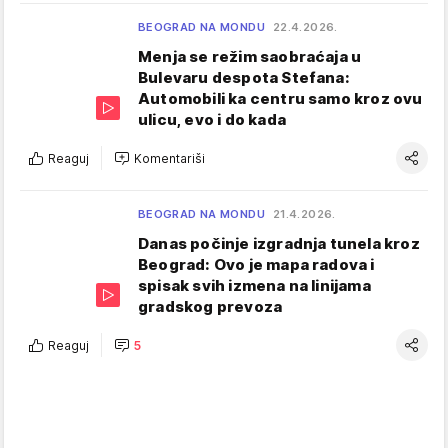
BEOGRAD NA MONDU
22.4.2026.
Menja se režim saobraćaja u
Bulevaru despota Stefana:
Automobili ka centru samo kroz ovu
ulicu, evo i do kada
Reaguj
Komentariši
BEOGRAD NA MONDU
21.4.2026.
Danas počinje izgradnja tunela kroz
Beograd: Ovo je mapa radova i
spisak svih izmena na linijama
gradskog prevoza
Reaguj
5