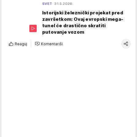
SVET
31.5.2026.
Istorijski železnički projekat pred
završetkom: Ovaj evropski mega-
tunel će drastično skratiti
putovanje vozom
Reaguj
Komentariši