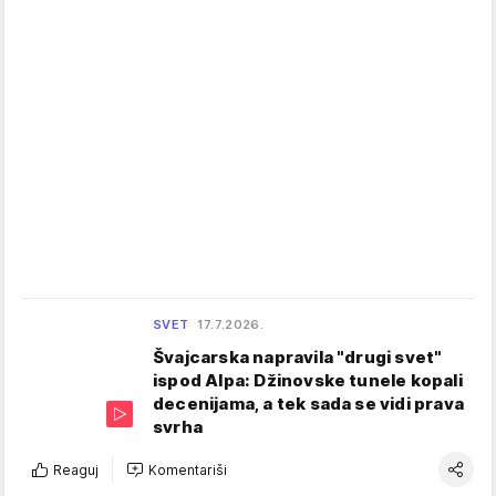
SVET
17.7.2026.
Švajcarska napravila "drugi svet"
ispod Alpa: Džinovske tunele kopali
decenijama, a tek sada se vidi prava
svrha
Reaguj
Komentariši