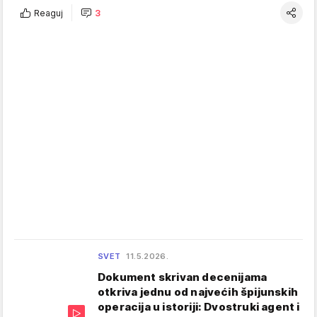
Reaguj
3
SVET
11.5.2026.
Dokument skrivan decenijama
otkriva jednu od najvećih špijunskih
operacija u istoriji: Dvostruki agent i