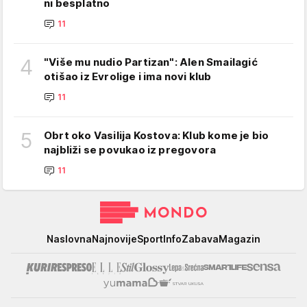
ni besplatno
11
4
"Više mu nudio Partizan": Alen Smailagić
otišao iz Evrolige i ima novi klub
11
5
Obrt oko Vasilija Kostova: Klub kome je bio
najbliži se povukao iz pregovora
11
Mondo
Naslovna
Najnovije
Sport
Info
Zabava
Magazin