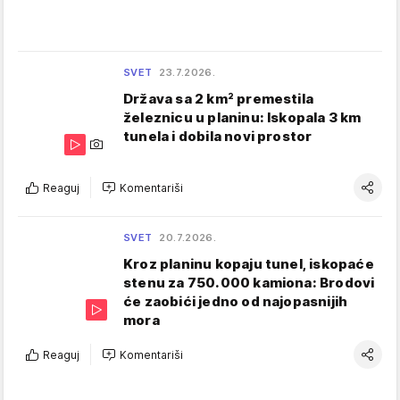
SVET
23.7.2026.
Država sa 2 km² premestila
železnicu u planinu: Iskopala 3 km
tunela i dobila novi prostor
Reaguj
Komentariši
SVET
20.7.2026.
Kroz planinu kopaju tunel, iskopaće
stenu za 750.000 kamiona: Brodovi
će zaobići jedno od najopasnijih
mora
Reaguj
Komentariši