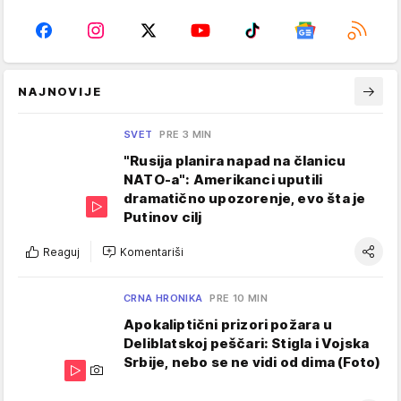
NAJNOVIJE
SVET
PRE 3 MIN
"Rusija planira napad na članicu
NATO-a": Amerikanci uputili
dramatično upozorenje, evo šta je
Putinov cilj
Reaguj
Komentariši
CRNA HRONIKA
PRE 10 MIN
Apokaliptični prizori požara u
Deliblatskoj peščari: Stigla i Vojska
Srbije, nebo se ne vidi od dima (Foto)