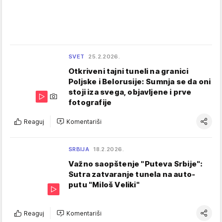
SVET
25.2.2026.
Otkriveni tajni tuneli na granici
Poljske i Belorusije: Sumnja se da oni
stoji iza svega, objavljene i prve
fotografije
Reaguj
Komentariši
SRBIJA
18.2.2026.
Važno saopštenje "Puteva Srbije":
Sutra zatvaranje tunela na auto-
putu "Miloš Veliki"
Reaguj
Komentariši