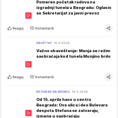
Pomeren početak radova na
izgradnji tunela u Beogradu: Oglasio
se Sekretarijat za javni prevoz
Reaguj
Komentariši
DRUŠTVO
15.4.2026.
Važno obaveštenje: Menja se režim
saobraćaja kod tunela Munjino brdo
Reaguj
Komentariši
BEOGRAD NA MONDU
14.4.2026.
Od 15. aprila haos u centru
Beograda: Ova ulica i deo Bulevara
despota Stefana se zatvaraju,
izmene u saobraćaju