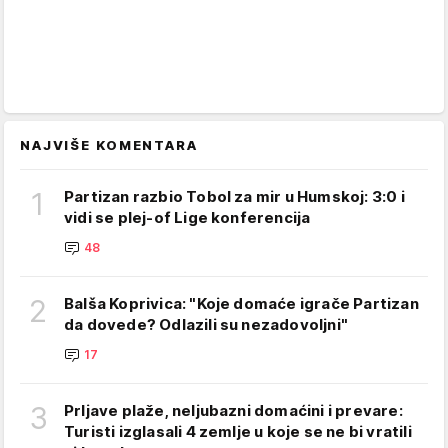
NAJVIŠE KOMENTARA
1
Partizan razbio Tobol za mir u Humskoj: 3:0 i
vidi se plej-of Lige konferencija
48
2
Balša Koprivica: "Koje domaće igrače Partizan
da dovede? Odlazili su nezadovoljni"
17
3
Prljave plaže, neljubazni domaćini i prevare:
Turisti izglasali 4 zemlje u koje se ne bi vratili