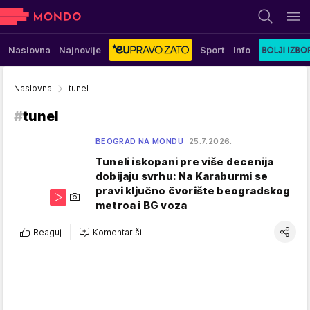
Naslovna
Najnovije
Sport
Info
Naslovna
tunel
#
tunel
BEOGRAD NA MONDU
25.7.2026.
Tuneli iskopani pre više decenija
dobijaju svrhu: Na Karaburmi se
pravi ključno čvorište beogradskog
metroa i BG voza
Reaguj
Komentariši