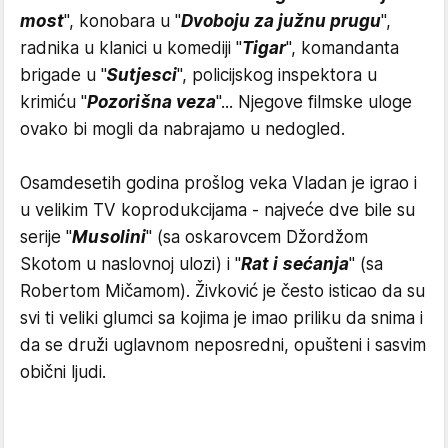
most
", konobara u "
Dvoboju za južnu prugu
",
radnika u klanici u komediji "
Tigar
", komandanta
brigade u "
Sutjesci
", policijskog inspektora u
krimiću "
Pozorišna veza
"... Njegove filmske uloge
ovako bi mogli da nabrajamo u nedogled.
Osamdesetih godina prošlog veka Vladan je igrao i
u velikim TV koprodukcijama - najveće dve bile su
serije "
Musolini
" (sa oskarovcem Džordžom
Skotom u naslovnoj ulozi) i "
Rat i sećanja
" (sa
Robertom Mičamom). Živković je često isticao da su
svi ti veliki glumci sa kojima je imao priliku da snima i
da se druži uglavnom neposredni, opušteni i sasvim
obični ljudi.