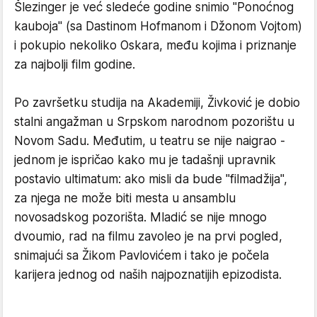
Šlezinger je već sledeće godine snimio "Ponoćnog
kauboja" (sa Dastinom Hofmanom i Džonom Vojtom)
i pokupio nekoliko Oskara, među kojima i priznanje
za najbolji film godine.
Po završetku studija na Akademiji, Živković je dobio
stalni angažman u Srpskom narodnom pozorištu u
Novom Sadu. Međutim, u teatru se nije naigrao -
jednom je ispričao kako mu je tadašnji upravnik
postavio ultimatum: ako misli da bude "filmadžija",
za njega ne može biti mesta u ansamblu
novosadskog pozorišta. Mladić se nije mnogo
dvoumio, rad na filmu zavoleo je na prvi pogled,
snimajući sa Žikom Pavlovićem i tako je počela
karijera jednog od naših najpoznatijih epizodista.