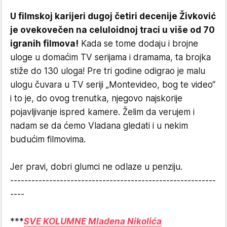
U filmskoj karijeri dugoj četiri decenije Živković
je ovekovečen na celuloidnoj traci u više od 70
igranih filmova!
Kada se tome dodaju i brojne
uloge u domaćim TV serijama i dramama, ta brojka
stiže do 130 uloga! Pre tri godine odigrao je malu
ulogu čuvara u TV seriji „Montevideo, bog te video“
i to je, do ovog trenutka, njegovo najskorije
pojavljivanje ispred kamere. Želim da verujem i
nadam se da ćemo Vladana gledati i u nekim
budućim filmovima.
Jer pravi, dobri glumci ne odlaze u penziju.
----------------------------------------------------------
----
***
SVE KOLUMNE Mladena Nikolića