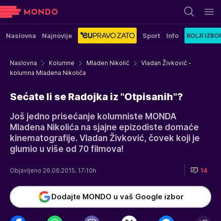
Naslovna
Najnovije
Sport
Info
Naslovna
Kolumne
Mladen Nikolić
Vladan Živković -
kolumna Mladena Nikolića
Sećate li se Radojka iz "Otpisanih"?
Još jedno prisećanje kolumniste MONDA
Mladena Nikolića na sjajne epizodiste domaće
kinematografije. Vladan Živković, čovek koji je
glumio u više od 70 filmova!
Objavljeno 26.06.2015. 17:10h
14
Dodajte MONDO u vaš Google izbor