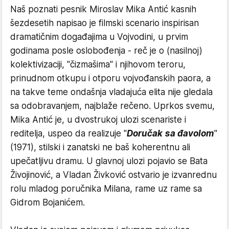
Naš poznati pesnik Miroslav Mika Antić kasnih
šezdesetih napisao je filmski scenario inspirisan
dramatičnim događajima u Vojvodini, u prvim
godinama posle oslobođenja - reč je o (nasilnoj)
kolektivizaciji, "čizmašima" i njihovom teroru,
prinudnom otkupu i otporu vojvođanskih paora, a
na takve teme ondašnja vladajuća elita nije gledala
sa odobravanjem, najblaže rečeno. Uprkos svemu,
Mika Antić je, u dvostrukoj ulozi scenariste i
reditelja, uspeo da realizuje "
Doručak sa đavolom
"
(1971), stilski i zanatski ne baš koherentnu ali
upečatljivu dramu. U glavnoj ulozi pojavio se Bata
Živojinović, a Vladan Živković ostvario je izvanrednu
rolu mladog poručnika Milana, rame uz rame sa
Gidrom Bojanićem.