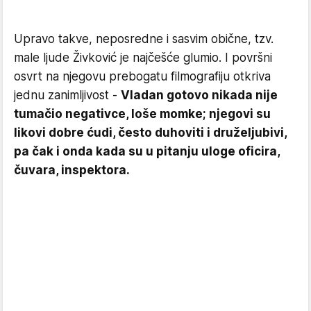
Upravo takve, neposredne i sasvim obične, tzv.
male ljude Živković je najčešće glumio. I površni
osvrt na njegovu prebogatu filmografiju otkriva
jednu zanimljivost -
Vladan gotovo nikada nije
tumačio negativce, loše momke; njegovi su
likovi dobre ćudi, često duhoviti i druželjubivi,
pa čak i onda kada su u pitanju uloge oficira,
čuvara, inspektora.