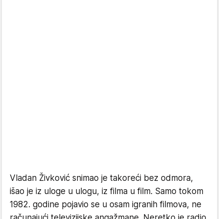
Vladan Živković snimao je takoreći bez odmora,
išao je iz uloge u ulogu, iz filma u film. Samo tokom
1982. godine pojavio se u osam igranih filmova, ne
računajući televizijske angažmane. Neretko je radio