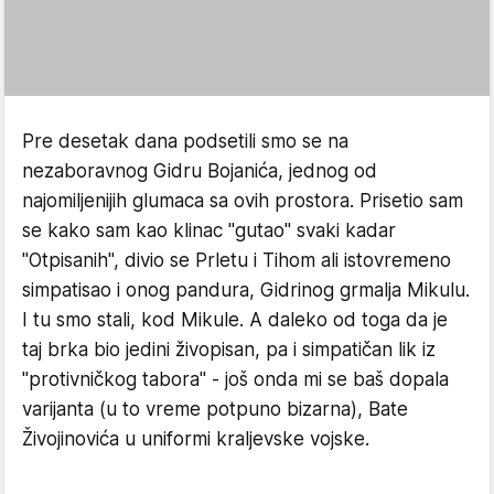
Pre desetak dana podsetili smo se na
nezaboravnog Gidru Bojanića, jednog od
najomiljenijih glumaca sa ovih prostora. Prisetio sam
se kako sam kao klinac "gutao" svaki kadar
"Otpisanih", divio se Prletu i Tihom ali istovremeno
simpatisao i onog pandura, Gidrinog grmalja Mikulu.
I tu smo stali, kod Mikule. A daleko od toga da je
taj brka bio jedini živopisan, pa i simpatičan lik iz
"protivničkog tabora" - još onda mi se baš dopala
varijanta (u to vreme potpuno bizarna), Bate
Živojinovića u uniformi kraljevske vojske.