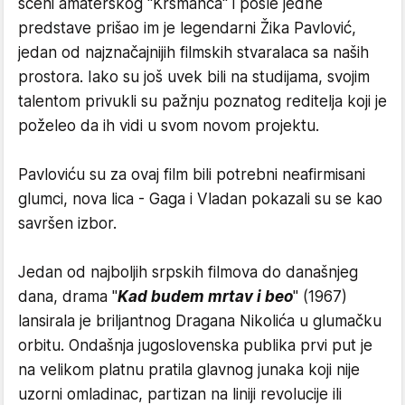
sceni amaterskog "Krsmanca" i posle jedne
predstave prišao im je legendarni Žika Pavlović,
jedan od najznačajnijih filmskih stvaralaca sa naših
prostora. Iako su još uvek bili na studijama, svojim
talentom privukli su pažnju poznatog reditelja koji je
poželeo da ih vidi u svom novom projektu.
Pavloviću su za ovaj film bili potrebni neafirmisani
glumci, nova lica - Gaga i Vladan pokazali su se kao
savršen izbor.
Jedan od najboljih srpskih filmova do današnjeg
dana, drama "
Kad budem mrtav i beo
" (1967)
lansirala je briljantnog Dragana Nikolića u glumačku
orbitu. Ondašnja jugoslovenska publika prvi put je
na velikom platnu pratila glavnog junaka koji nije
uzorni omladinac, partizan na liniji revolucije ili