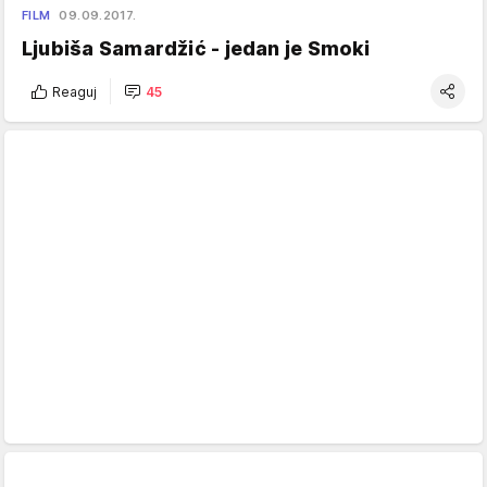
FILM
09.09.2017.
Ljubiša Samardžić - jedan je Smoki
Reaguj
45