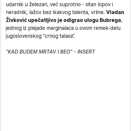
udarnik u železari, već suprotno - sitan lopov i
neradnik, lažov bez ikakvog talenta, vrline.
Vladan
Živković upečatljivo je odigrao ulogu Bubrega
,
jednog iz plejade marginalaca u ovom remek-delu
jugoslovenskog "crnog talasa“.
"KAD BUDEM MRTAV I BEO" - INSERT