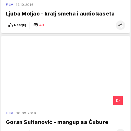
FILM
17.10.2016.
Ljuba Moljac - kralj smeha i audio kaseta
Reaguj
40
FILM
30.09.2016.
Goran Sultanović - mangup sa Čubure