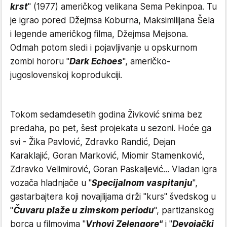
krst
" (1977) američkog velikana Sema Pekinpoa. Tu
je igrao pored Džejmsa Koburna, Maksimilijana Šela
i legende američkog filma, Džejmsa Mejsona.
Odmah potom sledi i pojavljivanje u opskurnom
zombi hororu "
Dark Echoes
", američko-
jugoslovenskoj koprodukciji.
Tokom sedamdesetih godina Živković snima bez
predaha, po pet, šest projekata u sezoni. Hoće ga
svi - Žika Pavlović, Zdravko Randić, Dejan
Karaklajić, Goran Marković, Miomir Stamenković,
Zdravko Velimirović, Goran Paskaljević... Vladan igra
vozača hladnjače u "
Specijalnom vaspitanju
",
gastarbajtera koji novajlijama drži "kurs" švedskog u
"
Čuvaru plaže u zimskom periodu
", partizanskog
borca u filmovima "
Vrhovi Zelengore"
i "
Devojački