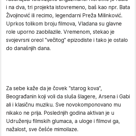
i na dva, tri projekta istovremeno, baš kao npr. Bata
Živojinović ili recimo, legendarni Preža Milinković.
Uprkos tolikom broju filmova, Vladana su glavne
role uporno zaobilazile. Vremenom, stekao je
svojevrsni oreol "večitog" epizodiste i tako je ostalo
do današnjih dana.
Za sebe kaže da je čovek "starog kova",
Beograđanin koji voli da sluša šlagere, Arsena i Gabi
ali i klasičnu muziku. Sve novokomponovano mu
nikako ne prija. Poslednjih godina aktivan je u
Udruženju filmskih glumaca, a uloge i filmovi ga,
nažalost, sve češće mimoilaze.