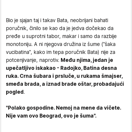
Bio je sjajan taj i takav Bata, neobrijani bahati
poručnik, činilo se kao da je jedva dočekao da
pređe u suprotni tabor, makar i samo da razbije
monotoniju. A ni njegova družina iz šume ("šaka
vucibatina", kako im tepa poručnik Bata) nije za
potcenjivanje, naprotiv.
Među njima, jedan je
upečatljivo iskakao - Radojko, Batina desna
ruka. Crna šubara i prsluče, u rukama šmajser,
smeđa brada, a iznad brade oštar, probadajući
pogled
.
"Polako gospodine. Nemoj na mene da vičete.
Nije vam ovo Beograd, ovo je šuma".