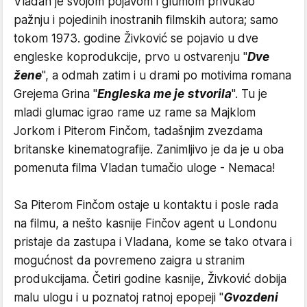
Vladan je svojom pojavom i glumom privukao
pažnju i pojedinih inostranih filmskih autora; samo
tokom 1973. godine Živković se pojavio u dve
engleske koprodukcije, prvo u ostvarenju "
Dve
žene
", a odmah zatim i u drami po motivima romana
Grejema Grina "
Engleska me je stvorila
". Tu je
mladi glumac igrao rame uz rame sa Majklom
Jorkom i Piterom Finčom, tadašnjim zvezdama
britanske kinematografije. Zanimljivo je da je u oba
pomenuta filma Vladan tumačio uloge - Nemaca!
Sa Piterom Finčom ostaje u kontaktu i posle rada
na filmu, a nešto kasnije Finčov agent u Londonu
pristaje da zastupa i Vladana, kome se tako otvara i
mogućnost da povremeno zaigra u stranim
produkcijama. Četiri godine kasnije, Živković dobija
malu ulogu i u poznatoj ratnoj epopeji "
Gvozdeni