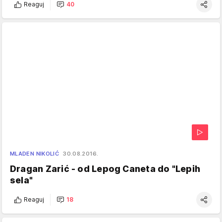
Reaguj
40
MLADEN NIKOLIĆ
30.08.2016.
Dragan Zarić - od Lepog Caneta do "Lepih
sela"
Reaguj
18