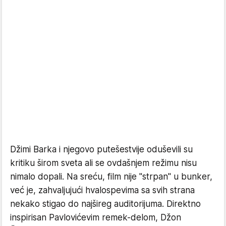
Džimi Barka i njegovo putešestvije oduševili su
kritiku širom sveta ali se ovdašnjem režimu nisu
nimalo dopali. Na sreću, film nije "strpan" u bunker,
već je, zahvaljujući hvalospevima sa svih strana
nekako stigao do najšireg auditorijuma. Direktno
inspirisan Pavlovićevim remek-delom, Džon