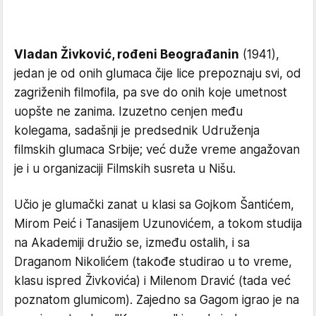
Vladan Živković, rođeni Beograđanin
(1941),
jedan je od onih glumaca čije lice prepoznaju svi, od
zagriženih filmofila, pa sve do onih koje umetnost
uopšte ne zanima. Izuzetno cenjen među
kolegama, sadašnji je predsednik Udruženja
filmskih glumaca Srbije; već duže vreme angažovan
je i u organizaciji Filmskih susreta u Nišu.
Učio je glumački zanat u klasi sa Gojkom Šantićem,
Mirom Peić i Tanasijem Uzunovićem, a tokom studija
na Akademiji družio se, između ostalih, i sa
Draganom Nikolićem (takođe studirao u to vreme,
klasu ispred Živkovića) i Milenom Dravić (tada već
poznatom glumicom). Zajedno sa Gagom igrao je na