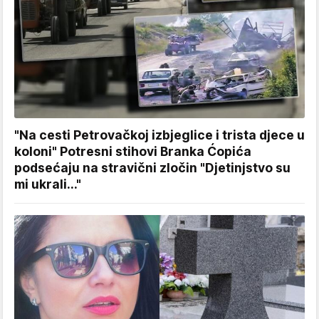
"Na cesti Petrovačkoj izbjeglice i trista djece u
koloni" Potresni stihovi Branka Ćopića
podsećaju na stravični zločin "Djetinjstvo su
mi ukrali..."