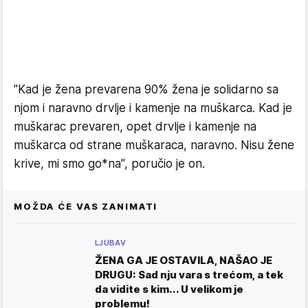
"Kad je žena prevarena 90% žena je solidarno sa
njom i naravno drvlje i kamenje na muškarca. Kad je
muškarac prevaren, opet drvlje i kamenje na
muškarca od strane muškaraca, naravno. Nisu žene
krive, mi smo go*na", poručio je on.
MOŽDA ĆE VAS ZANIMATI
LJUBAV
ŽENA GA JE OSTAVILA, NAŠAO JE
DRUGU: Sad nju vara s trećom, a tek
da vidite s kim... U velikom je
problemu!