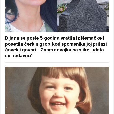
Dijana se posle 5 godina vratila iz Nemačke i
posetila ćerkin grob, kod spomenika joj prilazi
čovek i govori: "Znam devojku sa slike, udala
se nedavno"