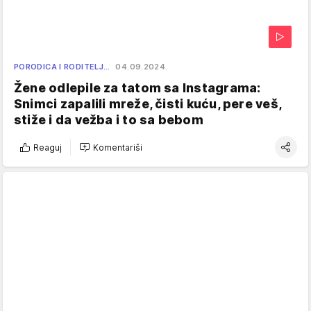
PORODICA I RODITELJ…
04.09.2024.
Žene odlepile za tatom sa Instagrama:
Snimci zapalili mreže, čisti kuću, pere veš,
stiže i da vežba i to sa bebom
Reaguj
Komentariši