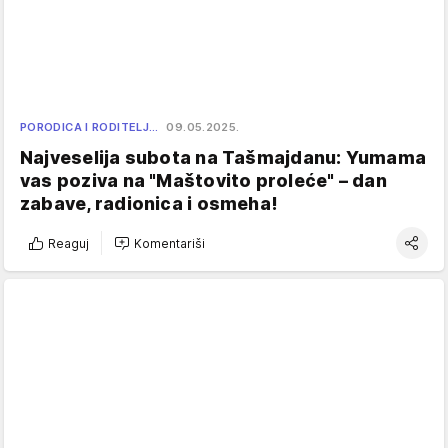
PORODICA I RODITELJ…
09.05.2025.
Najveselija subota na Tašmajdanu: Yumama
vas poziva na "Maštovito proleće" – dan
zabave, radionica i osmeha!
Reaguj
Komentariši