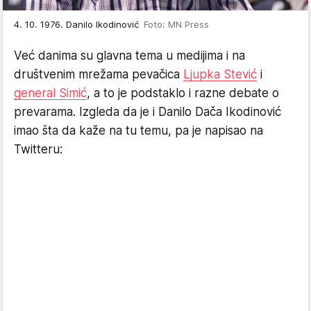
4. 10. 1976. Danilo Ikodinović
Foto: MN Press
Već danima su glavna tema u medijima i na
društvenim mrežama pevačica
Ljupka Stević
i
general Simić
, a to je podstaklo i razne debate o
prevarama. Izgleda da je i Danilo Dača Ikodinović
imao šta da kaže na tu temu, pa je napisao na
Twitteru: