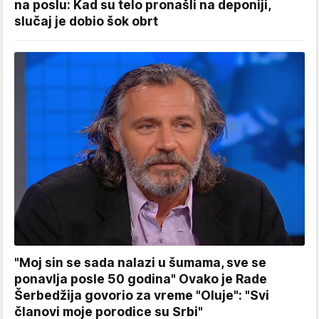
na poslu: Kad su telo pronašli na deponiji,
slučaj je dobio šok obrt
"Moj sin se sada nalazi u šumama, sve se
ponavlja posle 50 godina" Ovako je Rade
Šerbedžija govorio za vreme "Oluje": "Svi
članovi moje porodice su Srbi"