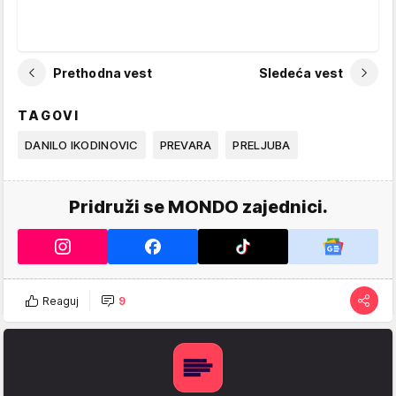
Prethodna vest
Sledeća vest
TAGOVI
DANILO IKODINOVIC
PREVARA
PRELJUBA
Pridruži se MONDO zajednici.
Reaguj
9