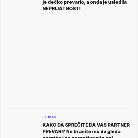
je dečko prevario, a onda je usledila
NEPRIJATNOST!
LJUBAV
KAKO DA SPREČITE DA VAS PARTNER
PREVARI? Ne branite mu da gleda
porniće i ne ograničavajte ga!