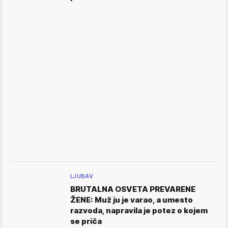
LJUBAV
BRUTALNA OSVETA PREVARENE
ŽENE: Muž ju je varao, a umesto
razvoda, napravila je potez o kojem
se priča