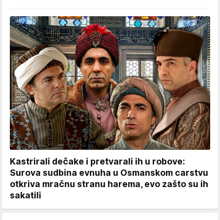
Kastrirali dečake i pretvarali ih u robove:
Surova sudbina evnuha u Osmanskom carstvu
otkriva mračnu stranu harema, evo zašto su ih
sakatili