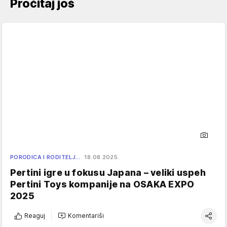
Pročitaj još
PORODICA I RODITELJ…
18.08.2025.
Pertini igre u fokusu Japana – veliki uspeh
Pertini Toys kompanije na OSAKA EXPO
2025
Reaguj
Komentariši