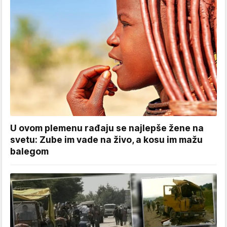
U ovom plemenu rađaju se najlepše žene na
svetu: Zube im vade na živo, a kosu im mažu
balegom