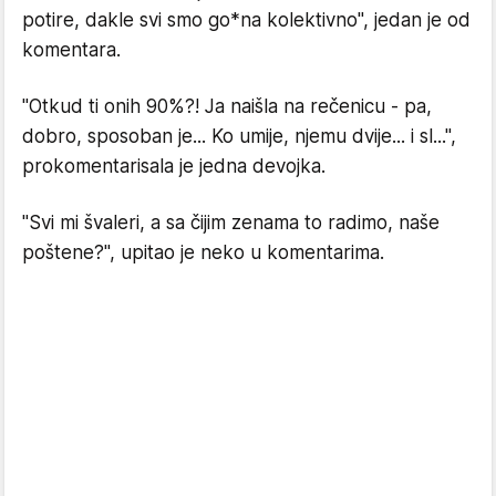
potire, dakle svi smo go*na kolektivno", jedan je od
komentara.
"Otkud ti onih 90%?! Ja naišla na rečenicu - pa,
dobro, sposoban je... Ko umije, njemu dvije... i sl...",
prokomentarisala je jedna devojka.
"Svi mi švaleri, a sa čijim zenama to radimo, naše
poštene?", upitao je neko u komentarima.