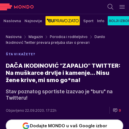
Naslovna
Najnovije
Sport
Info
Naslovna
Magazin
Porodica i roditeljstvo
Danilo
Ikodinović Twitter prevara preljuba stav o prevari
ŠTA VI KAŽETE?
DAČA IKODINOVIĆ "ZAPALIO" TWITTER:
Na muškarce drvlje i kamenje... Nisu
žene krive, mi smo go*na!
Stav poznatog sportiste izazvao je "buru" na
Twitteru!
Objavljeno 22.09.2020. 17:22h
9
Dodajte MONDO u vaš Google izbor