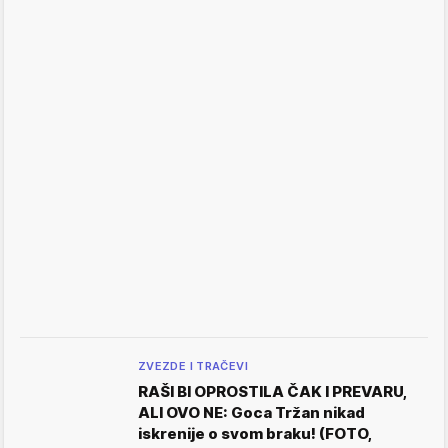
ZVEZDE I TRAČEVI
RAŠI BI OPROSTILA ČAK I PREVARU,
ALI OVO NE: Goca Tržan nikad
iskrenije o svom braku! (FOTO,