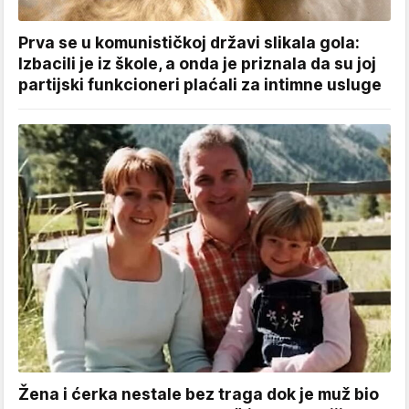
Prva se u komunističkoj državi slikala gola:
Izbacili je iz škole, a onda je priznala da su joj
partijski funkcioneri plaćali za intimne usluge
Žena i ćerka nestale bez traga dok je muž bio