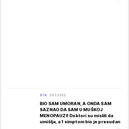
STIL
23.1.2022.
BIO SAM UMORAN, A ONDA SAM
SAZNAO DA SAM U MUŠKOJ
MENOPAUZI! Doktori su mislili da
umišlja, a 1 simptom bio je presudan