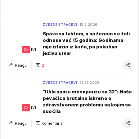
ZVEZDE I TRAČEVI
13.2.2026.
Spava sa taštom, a sa ženom ne želi
odnose već 15 godina: Godinama
nije izlazio iz kuće, pa pokušao
jezivu stvar
Reaguj
2
ZVEZDE I TRAČEVI
23.12.2025.
"Ušla sam u menopauzu sa 32": Naša
pevačica brutalno iskreno o
zdravstvenom problemu sa kojim se
suočila
Reaguj
Komentariši