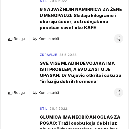
STIL
29.5.2022.
6 NAJVAŽNIJIH NAMIRNICA ZA ŽENE
U MENOPAUZI: Skidaju kilograme i
obaraju šećer, a stručnjak ima
poseban savet oko KAFE
Reaguj
Komentariši
ZDRAVLJE
28.5.2022.
SVE VIŠE MLADIH DEVOJAKA IMA
ISTI PROBLEM, A EVO ZAŠTO JE
OPASAN: Dr Vujović otkrila i caku za
"infuziju dobrih hormona"
Reaguj
Komentariši
STIL
26.4.2022.
GLUMICA IMA NEOBIČAN OGLAS ZA
POSAO: Traži osobu koja će biti uz