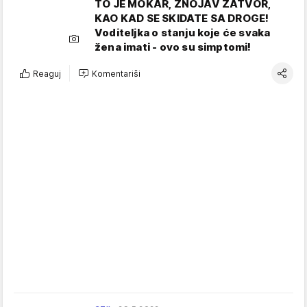
TO JE MOKAR, ZNOJAV ZATVOR,
KAO KAD SE SKIDATE SA DROGE!
Voditeljka o stanju koje će svaka
žena imati - ovo su simptomi!
Reaguj
Komentariši