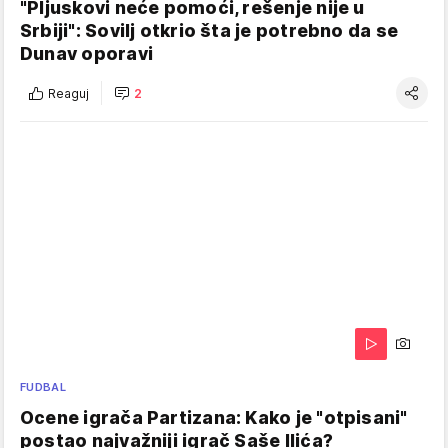
"Pljuskovi neće pomoći, rešenje nije u
Srbiji": Sovilj otkrio šta je potrebno da se
Dunav oporavi
Reaguj
2
FUDBAL
Ocene igrača Partizana: Kako je "otpisani"
postao najvažniji igrač Saše Ilića?