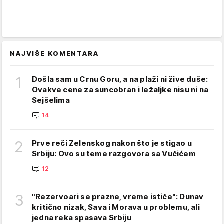
NAJVIŠE KOMENTARA
1
Došla sam u Crnu Goru, a na plaži ni žive duše:
Ovakve cene za suncobran i ležaljke nisu ni na
Sejšelima
14
2
Prve reči Zelenskog nakon što je stigao u
Srbiju: Ovo su teme razgovora sa Vučićem
12
3
"Rezervoari se prazne, vreme ističe": Dunav
kritično nizak, Sava i Morava u problemu, ali
jedna reka spasava Srbiju