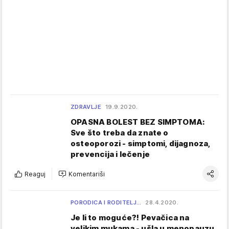
ZDRAVLJE
19.9.2020.
OPASNA BOLEST BEZ SIMPTOMA:
Sve što treba da znate o
osteoporozi - simptomi, dijagnoza,
prevencija i lečenje
Reaguj
Komentariši
PORODICA I RODITELJ…
28.4.2020.
Je li to moguće?! Pevačica na
velikim mukama - ušla u menopauzu,