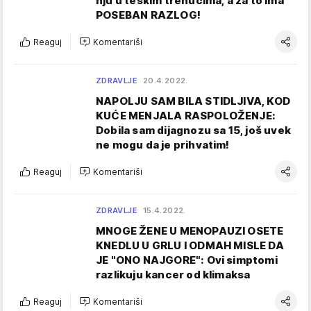
nju u teškim trenucima, a za to ima
POSEBAN RAZLOG!
Reaguj
Komentariši
ZDRAVLJE
20.4.2022.
NAPOLJU SAM BILA STIDLJIVA, KOD
KUĆE MENJALA RASPOLOŽENJE:
Dobila sam dijagnozu sa 15, još uvek
ne mogu da je prihvatim!
Reaguj
Komentariši
ZDRAVLJE
15.4.2022.
MNOGE ŽENE U MENOPAUZI OSETE
KNEDLU U GRLU I ODMAH MISLE DA
JE "ONO NAJGORE": Ovi simptomi
razlikuju kancer od klimaksa
Reaguj
Komentariši