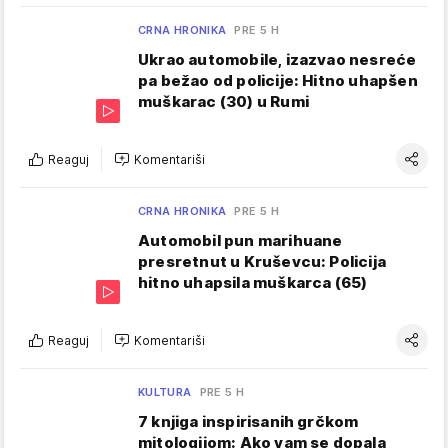
CRNA HRONIKA
PRE 5 H
Ukrao automobile, izazvao nesreće
pa bežao od policije: Hitno uhapšen
muškarac (30) u Rumi
Reaguj
Komentariši
CRNA HRONIKA
PRE 5 H
Automobil pun marihuane
presretnut u Kruševcu: Policija
hitno uhapsila muškarca (65)
Reaguj
Komentariši
KULTURA
PRE 5 H
7 knjiga inspirisanih grčkom
mitologijom: Ako vam se dopala