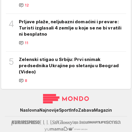
12
4
Prljave plaže, neljubazni domaćini i prevare:
Turisti izglasali 4 zemlje u koje se ne bi vratili
ni besplatno
11
5
Zelenski stigao u Srbiju: Prvi snimak
predsednika Ukrajine po sletanju u Beograd
(Video)
8
Mondo
Naslovna
Najnovije
Sport
Info
Zabava
Magazin