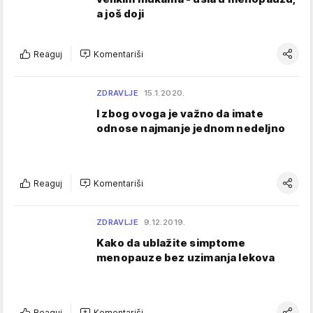
a još doji
Reaguj
Komentariši
ZDRAVLJE
15.1.2020.
I zbog ovoga je važno da imate
odnose najmanje jednom nedeljno
Reaguj
Komentariši
ZDRAVLJE
9.12.2019.
Kako da ublažite simptome
menopauze bez uzimanja lekova
Reaguj
Komentariši