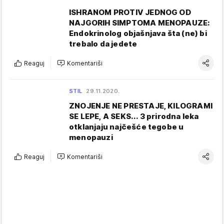
ISHRANOM PROTIV JEDNOG OD
NAJGORIH SIMPTOMA MENOPAUZE:
Endokrinolog objašnjava šta (ne) bi
trebalo da jedete
Reaguj
Komentariši
STIL
29.11.2020.
ZNOJENJE NE PRESTAJE, KILOGRAMI
SE LEPE, A SEKS... 3 prirodna leka
otklanjaju najčešće tegobe u
menopauzi
Reaguj
Komentariši