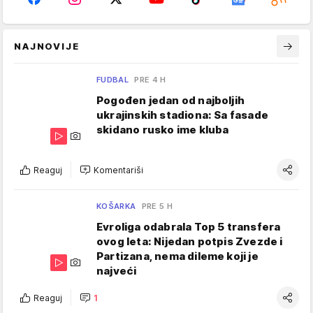
NAJNOVIJE
FUDBAL
PRE 4 H
Pogođen jedan od najboljih
ukrajinskih stadiona: Sa fasade
skidano rusko ime kluba
Reaguj
Komentariši
KOŠARKA
PRE 5 H
Evroliga odabrala Top 5 transfera
ovog leta: Nijedan potpis Zvezde i
Partizana, nema dileme koji je
najveći
Reaguj
1