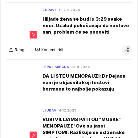
ZDRAVLJE
7.11.2024.
Hiljade žena se budi u 3:29 svake
noći: Uzalud pokušavaju da nastave
san, problem će se ponoviti
Reaguj
Komentariši
LEPA I SREĆNA
13.4.2024.
DA LI STE U MENOPAUZI: Dr Dejana
nam je objasnila koji testovi
hormona to najbolje pokazuju
LJUBAV
4.12.2023.
ROBI VILIJAMS PATI OD "MUŠKE"
MENOPAUZE! Ovo su jasni
SIMPTOMI: Razlikuje se od ženske