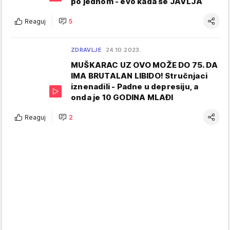
po jednom - evo kada se JAVLJA
Reaguj
5
ZDRAVLJE
24.10.2023.
MUŠKARAC UZ OVO MOŽE DO 75. DA
IMA BRUTALAN LIBIDO! Stručnjaci
iznenadili - Padne u depresiju, a
onda je 10 GODINA MLAĐI
Reaguj
2