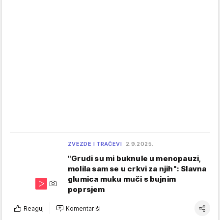
ZVEZDE I TRAČEVI
2.9.2025.
"Grudi su mi buknule u menopauzi,
molila sam se u crkvi za njih": Slavna
glumica muku muči s bujnim
poprsjem
Reaguj
Komentariši