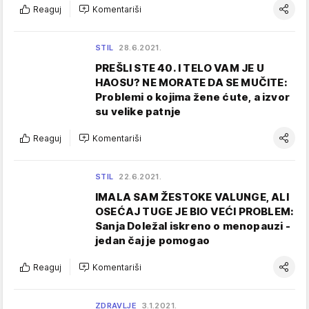
Reaguj
Komentariši
STIL
28.6.2021.
PREŠLI STE 40. I TELO VAM JE U
HAOSU? NE MORATE DA SE MUČITE:
Problemi o kojima žene ćute, a izvor
su velike patnje
Reaguj
Komentariši
STIL
22.6.2021.
IMALA SAM ŽESTOKE VALUNGE, ALI
OSEĆAJ TUGE JE BIO VEĆI PROBLEM:
Sanja Doležal iskreno o menopauzi -
jedan čaj je pomogao
Reaguj
Komentariši
ZDRAVLJE
3.1.2021.