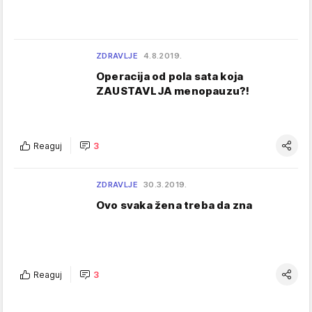
ZDRAVLJE
4.8.2019.
Operacija od pola sata koja
ZAUSTAVLJA menopauzu?!
Reaguj
3
ZDRAVLJE
30.3.2019.
Ovo svaka žena treba da zna
Reaguj
3