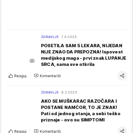
ZDRAVLJE
7.4.2023.
POSETILA SAM 5 LEKARA, NIJEDAN
NIJE ZNAO DA PREPOZNA! Ispovest
medijskog maga - prvi znak LUPANJE
SRCA, sama sve otkrila
Reaguj
Komentariši
ZDRAVLJE
9.2.2023.
AKO SE MUŠKARAC RAZOČARA I
POSTANE NAMĆOR, TO JE ZNAK!
Pati od jednog stanja, a sebi teško
priznaje - ovo su SIMPTOMI
Reaguj
Komentariši