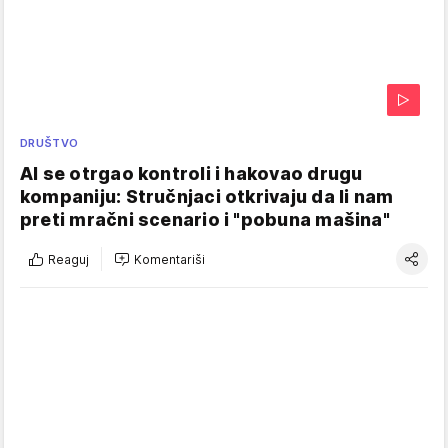
DRUŠTVO
AI se otrgao kontroli i hakovao drugu
kompaniju: Stručnjaci otkrivaju da li nam
preti mračni scenario i "pobuna mašina"
Reaguj
Komentariši