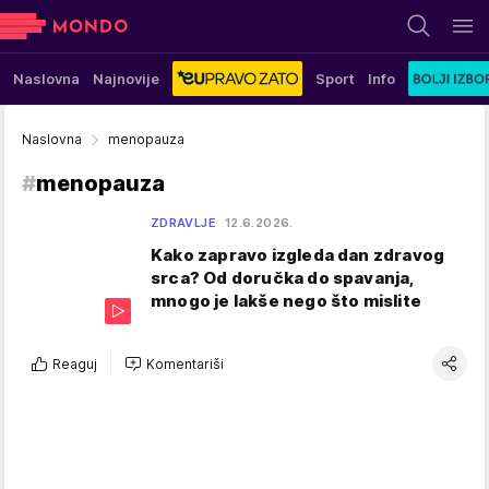
Naslovna
Najnovije
Sport
Info
Naslovna
menopauza
#
menopauza
ZDRAVLJE
12.6.2026.
Kako zapravo izgleda dan zdravog
srca? Od doručka do spavanja,
mnogo je lakše nego što mislite
Reaguj
Komentariši