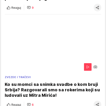
Reaguj
9
ZVEZDE I TRAČEVI
Ko su momci sa snimka svadbe o kom bruji
Srbija? Razgovarali smo sa rokerima koji su
ludovali uz Mitra Mirića!
Reaguj
6