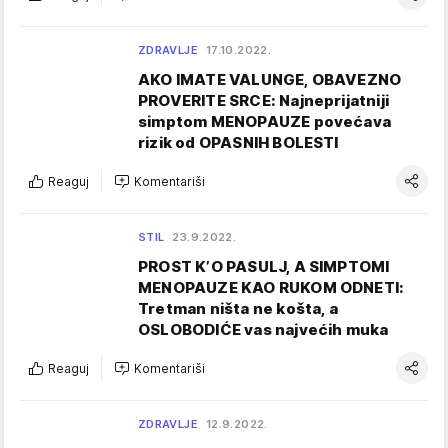
ZDRAVLJE
17.10.2022.
AKO IMATE VALUNGE, OBAVEZNO
PROVERITE SRCE: Najneprijatniji
simptom MENOPAUZE povećava
rizik od OPASNIH BOLESTI
Reaguj
Komentariši
STIL
23.9.2022.
PROST K’O PASULJ, A SIMPTOMI
MENOPAUZE KAO RUKOM ODNETI:
Tretman ništa ne košta, a
OSLOBODIĆE vas najvećih muka
Reaguj
Komentariši
ZDRAVLJE
12.9.2022.