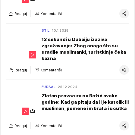
Reaguj
Komentariši
STIL
10.1.2025.
13 sekundi u Dubaiju izaziva
zgražavanje: Zbog onoga što su
uradile muslimanki, turistkinje čeka
kazna
Reaguj
Komentariši
FUDBAL
25.12.2024.
Zlatan provocira na Božić svake
godine: Kad ga pitaju da li je katolik ili
musliman, pomene im brata i ućutka
Reaguj
Komentariši