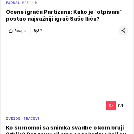
FUDBAL
PRE 14 H
Ocene igrača Partizana: Kako je "otpisani"
postao najvažniji igrač Saše Ilića?
Reaguj
7
ZVEZDE I TRAČEVI
Ko su momci sa snimka svadbe o kom bruji