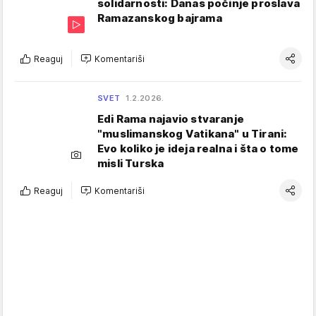
solidarnosti: Danas počinje proslava
Ramazanskog bajrama
Reaguj
Komentariši
SVET
1.2.2026.
Edi Rama najavio stvaranje
"muslimanskog Vatikana" u Tirani:
Evo koliko je ideja realna i šta o tome
misli Turska
Reaguj
Komentariši