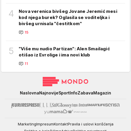
4
Nova verenica bivšeg Jovane Jeremić mesi
kod njega burek? Oglasila se voditeljka i
bivšeg urnisala "čestitkom"
15
5
"Više mu nudio Partizan": Alen Smailagić
otišao iz Evrolige i ima novi klub
11
Mondo
Naslovna
Najnovije
Sport
Info
Zabava
Magazin
Marketing
Impresum
Kontakt
Pravila i uslovi korišćenja
Politika o kolačićima
Arhiva
Politika privatnosti