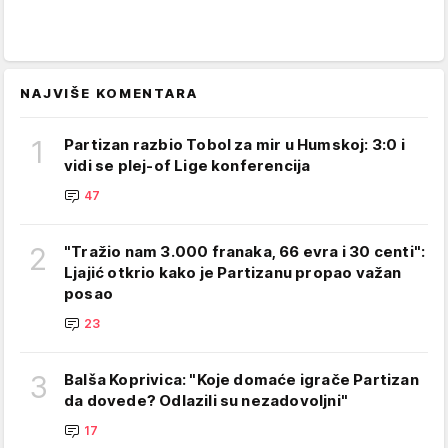
NAJVIŠE KOMENTARA
1
Partizan razbio Tobol za mir u Humskoj: 3:0 i
vidi se plej-of Lige konferencija
47
2
"Tražio nam 3.000 franaka, 66 evra i 30 centi":
Ljajić otkrio kako je Partizanu propao važan
posao
23
3
Balša Koprivica: "Koje domaće igrače Partizan
da dovede? Odlazili su nezadovoljni"
17