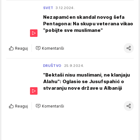
SVET
3.12.2024.
Nezapamćen skandal novog šefa
Pentagona: Na skupu veterana vikao
"pobijte sve muslimane"
Reaguj
Komentariši
DRUŠTVO
25.9.2024.
"Bektaši nisu muslimani, ne klanjaju
Alahu": Oglasio se Jusufspahić o
stvaranju nove države u Albaniji
Reaguj
Komentariši