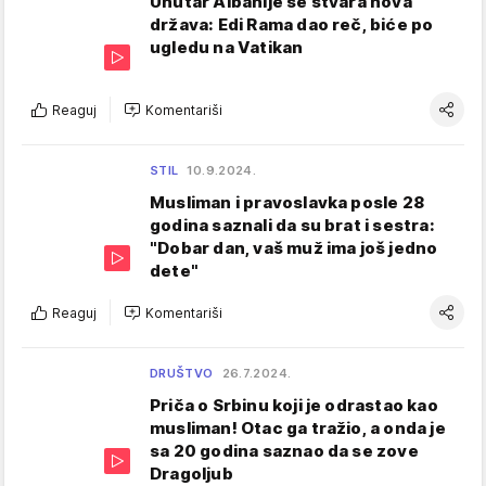
Unutar Albanije se stvara nova
država: Edi Rama dao reč, biće po
ugledu na Vatikan
Reaguj
Komentariši
STIL
10.9.2024.
Musliman i pravoslavka posle 28
godina saznali da su brat i sestra:
"Dobar dan, vaš muž ima još jedno
dete"
Reaguj
Komentariši
DRUŠTVO
26.7.2024.
Priča o Srbinu koji je odrastao kao
musliman! Otac ga tražio, a onda je
sa 20 godina saznao da se zove
Dragoljub