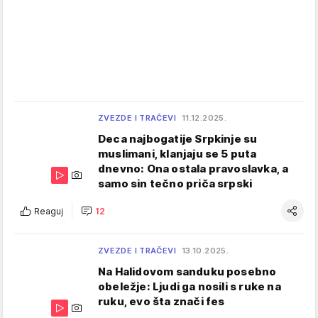
ZVEZDE I TRAČEVI
11.12.2025.
Deca najbogatije Srpkinje su
muslimani, klanjaju se 5 puta
dnevno: Ona ostala pravoslavka, a
samo sin tečno priča srpski
Reaguj
12
ZVEZDE I TRAČEVI
13.10.2025.
Na Halidovom sanduku posebno
obeležje: Ljudi ga nosili s ruke na
ruku, evo šta znači fes