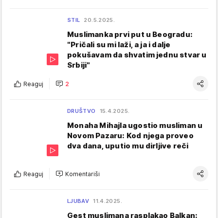
STIL
20.5.2025.
Muslimanka prvi put u Beogradu:
"Pričali su mi laži, a ja i dalje
pokušavam da shvatim jednu stvar u
Srbiji"
Reaguj
2
DRUŠTVO
15.4.2025.
Monaha Mihajla ugostio musliman u
Novom Pazaru: Kod njega proveo
dva dana, uputio mu dirljive reči
Reaguj
Komentariši
LJUBAV
11.4.2025.
Gest muslimana rasplakao Balkan: