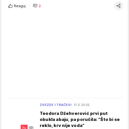
Reaguj
2
ZVEZDE I TRAČEVI
11.3.2025.
Teodora Džehverović prvi put
obukla abaju, pa poručila: "Što bi se
reklo, krv nije voda"