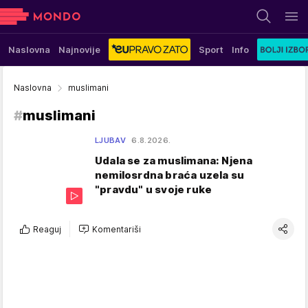
Naslovna
Najnovije
Sport
Info
Naslovna
muslimani
#
muslimani
LJUBAV
6.8.2026.
Udala se za muslimana: Njena
nemilosrdna braća uzela su
"pravdu" u svoje ruke
Reaguj
Komentariši