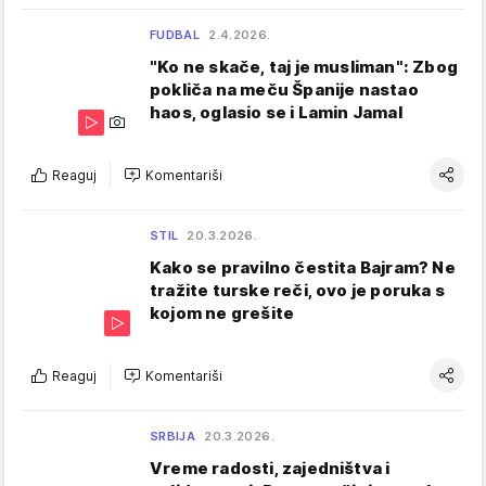
FUDBAL
2.4.2026.
"Ko ne skače, taj je musliman": Zbog
pokliča na meču Španije nastao
haos, oglasio se i Lamin Jamal
Reaguj
Komentariši
STIL
20.3.2026.
Kako se pravilno čestita Bajram? Ne
tražite turske reči, ovo je poruka s
kojom ne grešite
Reaguj
Komentariši
SRBIJA
20.3.2026.
Vreme radosti, zajedništva i