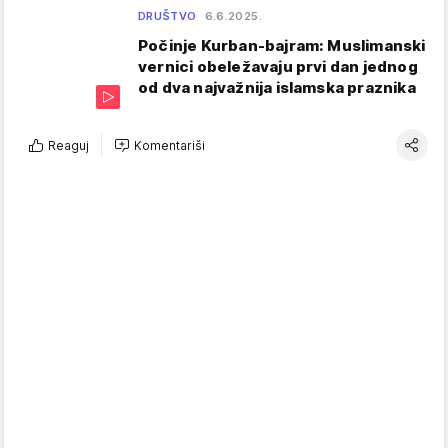
DRUŠTVO
6.6.2025.
Počinje Kurban-bajram: Muslimanski
vernici obeležavaju prvi dan jednog
od dva najvažnija islamska praznika
Reaguj
Komentariši