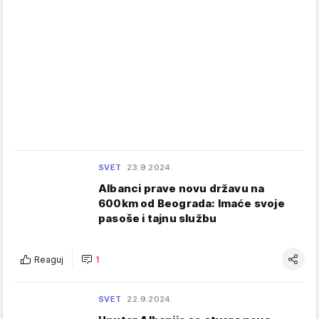
SVET
23.9.2024.
Albanci prave novu državu na
600km od Beograda: Imaće svoje
pasoše i tajnu službu
Reaguj
1
SVET
22.9.2024.