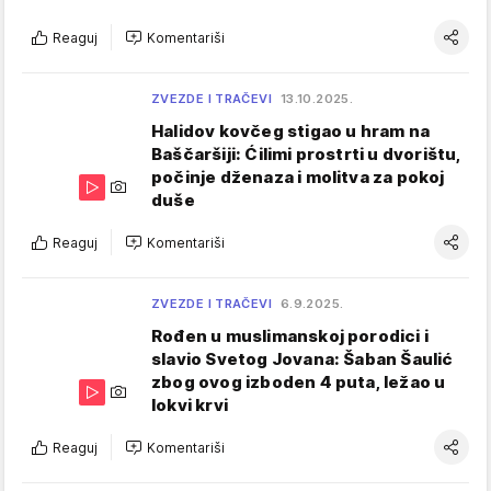
Reaguj
Komentariši
ZVEZDE I TRAČEVI
13.10.2025.
Halidov kovčeg stigao u hram na
Baščaršiji: Ćilimi prostrti u dvorištu,
počinje dženaza i molitva za pokoj
duše
Reaguj
Komentariši
ZVEZDE I TRAČEVI
6.9.2025.
Rođen u muslimanskoj porodici i
slavio Svetog Jovana: Šaban Šaulić
zbog ovog izboden 4 puta, ležao u
lokvi krvi
Reaguj
Komentariši