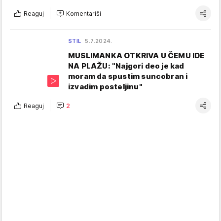
Reaguj
Komentariši
STIL
5.7.2024.
MUSLIMANKA OTKRIVA U ČEMU IDE
NA PLAŽU: "Najgori deo je kad
moram da spustim suncobran i
izvadim posteljinu"
Reaguj
2