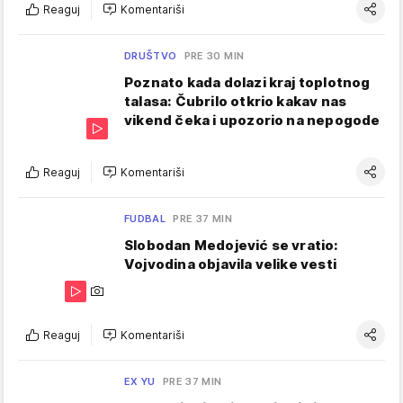
Reaguj
Komentariši
DRUŠTVO
PRE 30 MIN
Poznato kada dolazi kraj toplotnog
talasa: Čubrilo otkrio kakav nas
vikend čeka i upozorio na nepogode
Reaguj
Komentariši
FUDBAL
PRE 37 MIN
Slobodan Medojević se vratio:
Vojvodina objavila velike vesti
Reaguj
Komentariši
EX YU
PRE 37 MIN