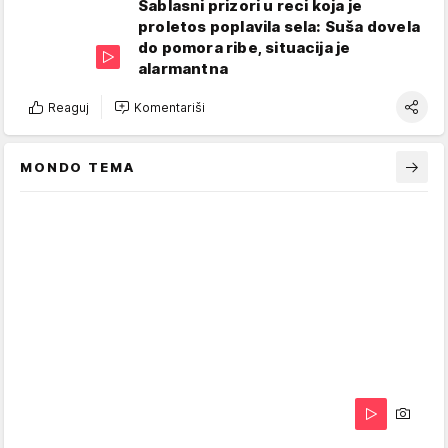
Sablasni prizori u reci koja je
proletos poplavila sela: Suša dovela
do pomora ribe, situacija je
alarmantna
Reaguj
Komentariši
MONDO TEMA