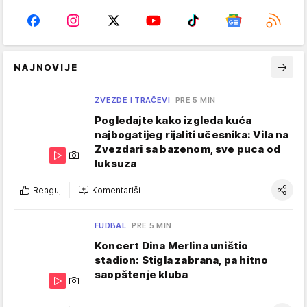
NAJNOVIJE
ZVEZDE I TRAČEVI
PRE 5 MIN
Pogledajte kako izgleda kuća
najbogatijeg rijaliti učesnika: Vila na
Zvezdari sa bazenom, sve puca od
luksuza
Reaguj
Komentariši
FUDBAL
PRE 5 MIN
Koncert Dina Merlina uništio
stadion: Stigla zabrana, pa hitno
saopštenje kluba