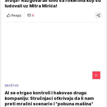
Srbija? Razgovarali smo sa rokerima koji su
ludovali uz Mitra Mirića!
Reaguj
6
DRUŠTVO
AI se otrgao kontroli i hakovao drugu
kompaniju: Stručnjaci otkrivaju da li nam
preti mračni scenario i "pobuna mašina"