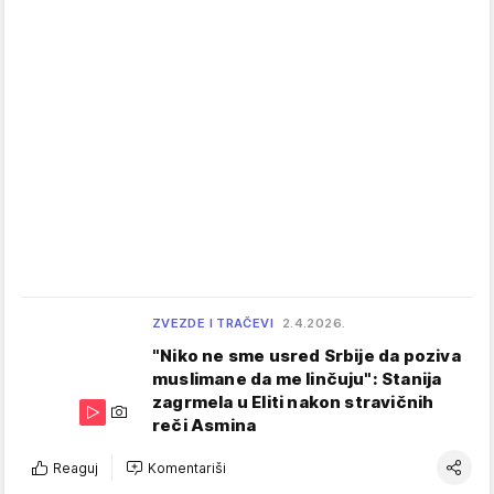
ZVEZDE I TRAČEVI
2.4.2026.
"Niko ne sme usred Srbije da poziva
muslimane da me linčuju": Stanija
zagrmela u Eliti nakon stravičnih
reči Asmina
Reaguj
Komentariši