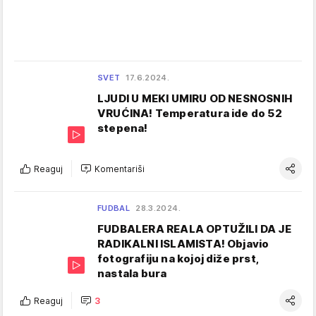
SVET
17.6.2024.
LJUDI U MEKI UMIRU OD NESNOSNIH
VRUĆINA! Temperatura ide do 52
stepena!
Reaguj
Komentariši
FUDBAL
28.3.2024.
FUDBALERA REALA OPTUŽILI DA JE
RADIKALNI ISLAMISTA! Objavio
fotografiju na kojoj diže prst,
nastala bura
Reaguj
3