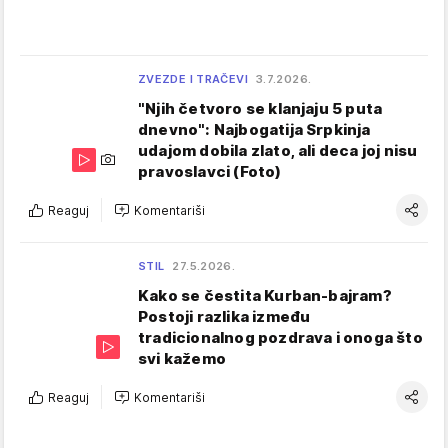
ZVEZDE I TRAČEVI
3.7.2026.
"Njih četvoro se klanjaju 5 puta
dnevno": Najbogatija Srpkinja
udajom dobila zlato, ali deca joj nisu
pravoslavci (Foto)
Reaguj
Komentariši
STIL
27.5.2026.
Kako se čestita Kurban-bajram?
Postoji razlika između
tradicionalnog pozdrava i onoga što
svi kažemo
Reaguj
Komentariši