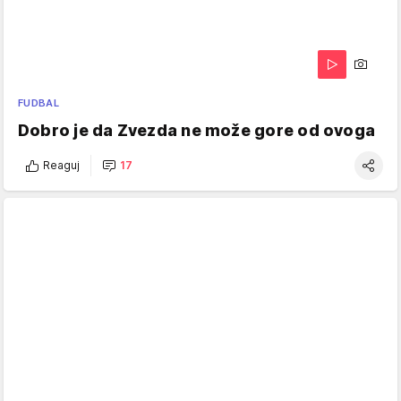
FUDBAL
Dobro je da Zvezda ne može gore od ovoga
Reaguj
17