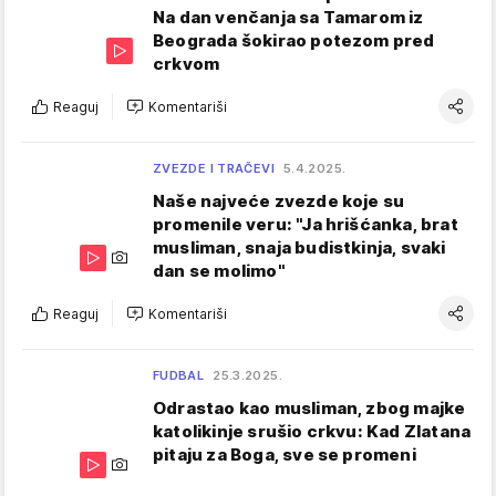
Na dan venčanja sa Tamarom iz
Beograda šokirao potezom pred
crkvom
Reaguj
Komentariši
ZVEZDE I TRAČEVI
5.4.2025.
Naše najveće zvezde koje su
promenile veru: "Ja hrišćanka, brat
musliman, snaja budistkinja, svaki
dan se molimo"
Reaguj
Komentariši
FUDBAL
25.3.2025.
Odrastao kao musliman, zbog majke
katolikinje srušio crkvu: Kad Zlatana
pitaju za Boga, sve se promeni