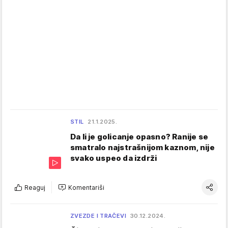
STIL
21.1.2025.
Da li je golicanje opasno? Ranije se
smatralo najstrašnijom kaznom, nije
svako uspeo da izdrži
Reaguj
Komentariši
ZVEZDE I TRAČEVI
30.12.2024.