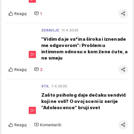
Reaguj
1
ZDRAVLJE
11.4.2025.
"Vidim da je va*ina široka i iznenade
me odgovorom": Problem u
intimnom odnosu o kom žene ćute, a
ne smeju
Reaguj
2
STIL
7.4.2025.
Zašto psiholog daje dečaku sendvič
koji ne voli? O ovoj sceni iz serije
"Adolescence" bruji svet
Reaguj
Komentariši