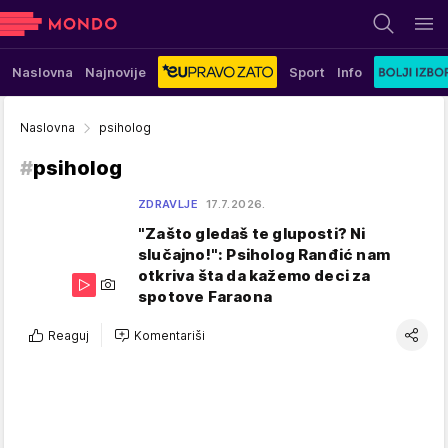
Naslovna
Najnovije
Sport
Info
Naslovna
psiholog
#
psiholog
ZDRAVLJE
17.7.2026.
"Zašto gledaš te gluposti? Ni
slučajno!": Psiholog Ranđić nam
otkriva šta da kažemo deci za
spotove Faraona
Reaguj
Komentariši