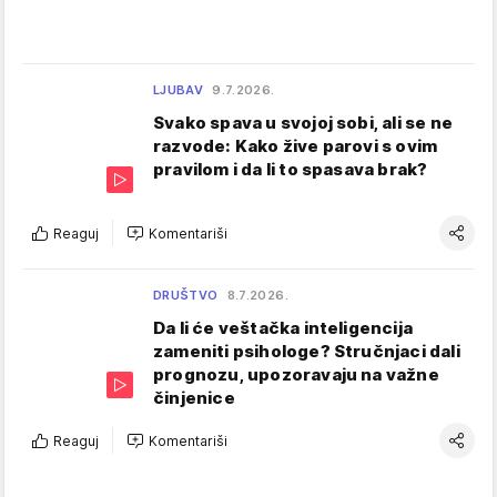
LJUBAV
9.7.2026.
Svako spava u svojoj sobi, ali se ne
razvode: Kako žive parovi s ovim
pravilom i da li to spasava brak?
Reaguj
Komentariši
DRUŠTVO
8.7.2026.
Da li će veštačka inteligencija
zameniti psihologe? Stručnjaci dali
prognozu, upozoravaju na važne
činjenice
Reaguj
Komentariši