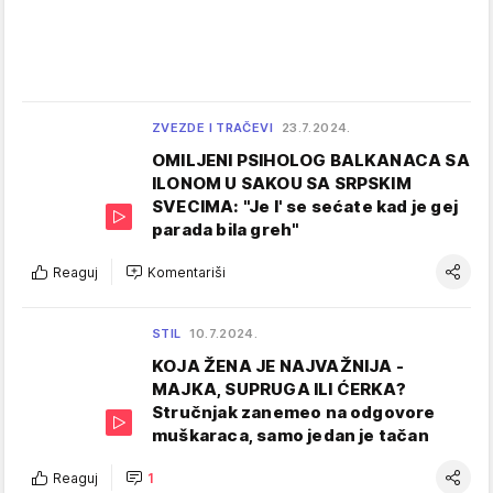
ZVEZDE I TRAČEVI
23.7.2024.
OMILJENI PSIHOLOG BALKANACA SA
ILONOM U SAKOU SA SRPSKIM
SVECIMA: "Je l' se sećate kad je gej
parada bila greh"
Reaguj
Komentariši
STIL
10.7.2024.
KOJA ŽENA JE NAJVAŽNIJA -
MAJKA, SUPRUGA ILI ĆERKA?
Stručnjak zanemeo na odgovore
muškaraca, samo jedan je tačan
Reaguj
1