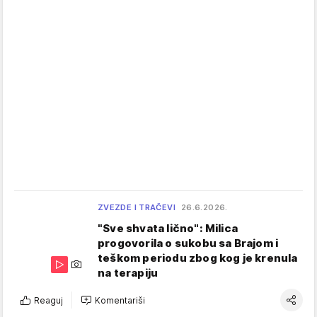
ZVEZDE I TRAČEVI
26.6.2026.
"Sve shvata lično": Milica
progovorila o sukobu sa Brajom i
teškom periodu zbog kog je krenula
na terapiju
Reaguj
Komentariši