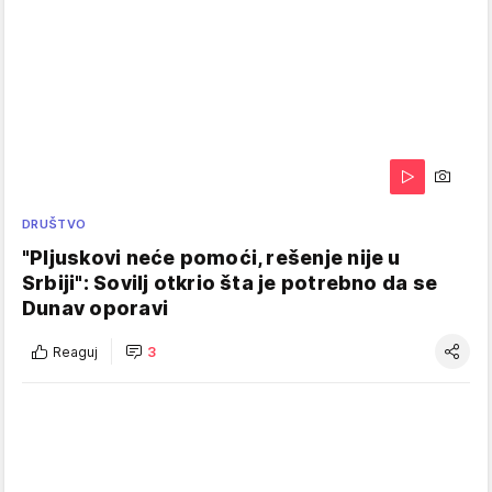
DRUŠTVO
"Pljuskovi neće pomoći, rešenje nije u
Srbiji": Sovilj otkrio šta je potrebno da se
Dunav oporavi
Reaguj
3