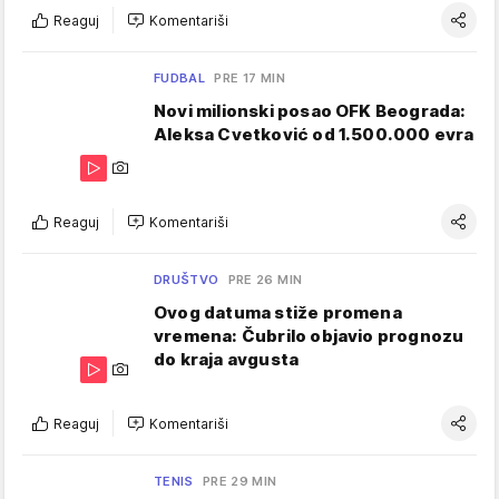
Reaguj
Komentariši
FUDBAL
PRE 17 MIN
Novi milionski posao OFK Beograda:
Aleksa Cvetković od 1.500.000 evra
Reaguj
Komentariši
DRUŠTVO
PRE 26 MIN
Ovog datuma stiže promena
vremena: Čubrilo objavio prognozu
do kraja avgusta
Reaguj
Komentariši
TENIS
PRE 29 MIN