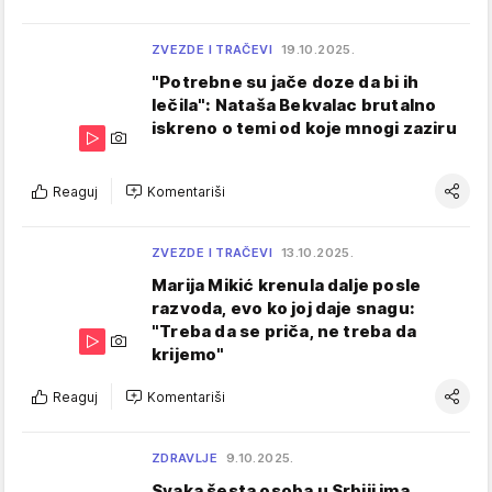
ZVEZDE I TRAČEVI
19.10.2025.
"Potrebne su jače doze da bi ih
lečila": Nataša Bekvalac brutalno
iskreno o temi od koje mnogi zaziru
Reaguj
Komentariši
ZVEZDE I TRAČEVI
13.10.2025.
Marija Mikić krenula dalje posle
razvoda, evo ko joj daje snagu:
"Treba da se priča, ne treba da
krijemo"
Reaguj
Komentariši
ZDRAVLJE
9.10.2025.
Svaka šesta osoba u Srbiji ima