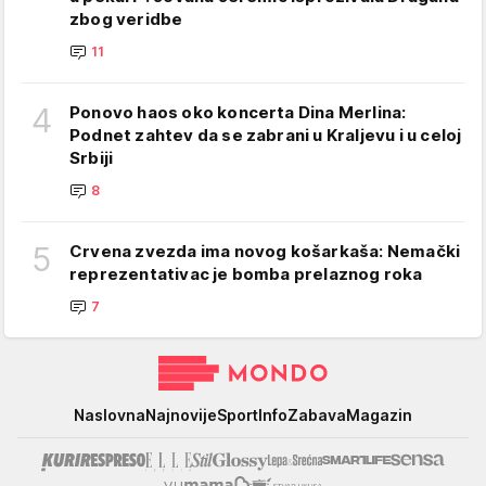
zbog veridbe
11
4
Ponovo haos oko koncerta Dina Merlina:
Podnet zahtev da se zabrani u Kraljevu i u celoj
Srbiji
8
5
Crvena zvezda ima novog košarkaša: Nemački
reprezentativac je bomba prelaznog roka
7
Mondo
Naslovna
Najnovije
Sport
Info
Zabava
Magazin