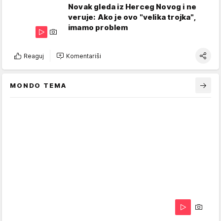
Novak gleda iz Herceg Novog i ne
veruje: Ako je ovo "velika trojka",
imamo problem
Reaguj
Komentariši
MONDO TEMA