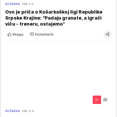
KOŠARKA
PRE 3 H
Ovo je priča o Košarkaškoj ligi Republike
Srpske Krajine: "Padaju granate, a igrači
viču - treneru, ostajemo"
Reaguj
Komentariši
KOŠARKA
PRE 4 H