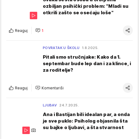
ozbiljan psihički problem: "Mladi su
otkrili zašto se osećaju loše"
Reaguj
1
POVRATAK U ŠKOLU
1.8.2025.
Pitali smo stručnjake: Kako da 1.
septembar bude lep dan i za klince, i
za roditelje?
Reaguj
Komentariši
LJUBAV
24.7.2025.
Ana i Bastijan bili idealan par, a onda
je sve puklo: Psiholog objasnila šta
su bajke o ljubavi, a šta stvarnost