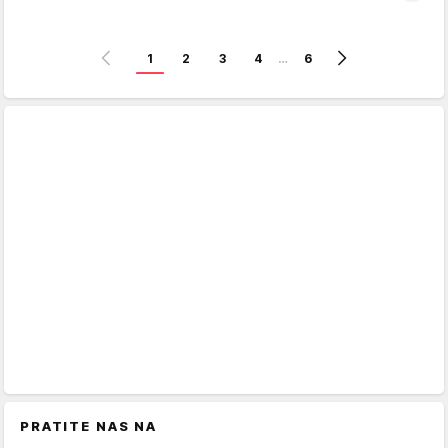
1
2
3
4
…
6
PRATITE NAS NA