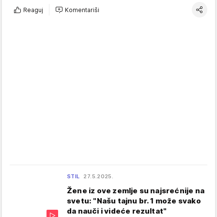
Reaguj
Komentariši
STIL
27.5.2025.
Žene iz ove zemlje su najsrećnije na
svetu: "Našu tajnu br. 1 može svako
da nauči i videće rezultat"