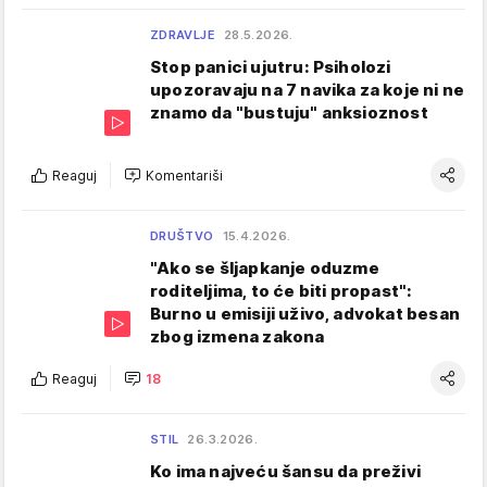
ZDRAVLJE
28.5.2026.
Stop panici ujutru: Psiholozi
upozoravaju na 7 navika za koje ni ne
znamo da "bustuju" anksioznost
Reaguj
Komentariši
DRUŠTVO
15.4.2026.
"Ako se šljapkanje oduzme
roditeljima, to će biti propast":
Burno u emisiji uživo, advokat besan
zbog izmena zakona
Reaguj
18
STIL
26.3.2026.
Ko ima najveću šansu da preživi