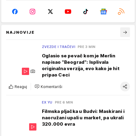
NAJNOVIJE
ZVEZDE I TRAČEVI
PRE 3 MIN
Oglasio se pevač kom je Merlin
napisao "Beograd": Isplivala
originalna verzija, evo kako je hit
pripao Ceci
Reaguj
Komentariši
EX YU
PRE 6 MIN
Filmska pljačka u Budvi: Maskirani i
naoružani upali u market, pa ukrali
320.000 evra