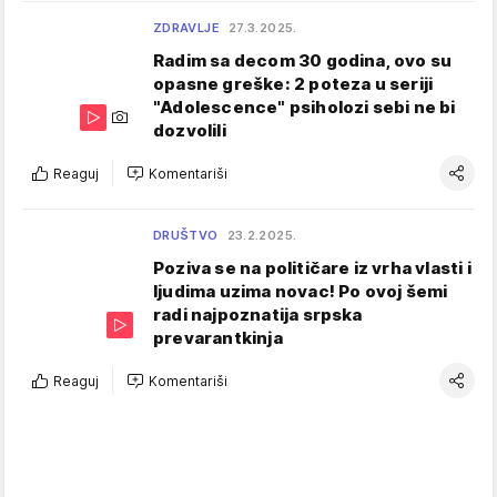
ZDRAVLJE
27.3.2025.
Radim sa decom 30 godina, ovo su
opasne greške: 2 poteza u seriji
"Adolescence" psiholozi sebi ne bi
dozvolili
Reaguj
Komentariši
DRUŠTVO
23.2.2025.
Poziva se na političare iz vrha vlasti i
ljudima uzima novac! Po ovoj šemi
radi najpoznatija srpska
prevarantkinja
Reaguj
Komentariši