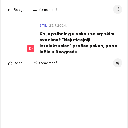
Reaguj
Komentariši
STIL
23.7.2024.
Ko je psiholog u sakou sa srpskim
svecima? "Najuticajniji
intelektualac" prošao pakao, pa se
lečio u Beogradu
Reaguj
Komentariši