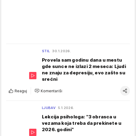
STIL
30.1.2026.
Provela sam godinu dana u mestu
gde sunce ne izlazi 2 meseca: Ljudi
ne znaju za depresiju, evo zašto su
srećni
Reaguj
Komentariši
LJUBAV
5.1.2026.
Lekcija psihologa: "3 obrasca u
vezama koja treba da prekinete u
2026. godini"