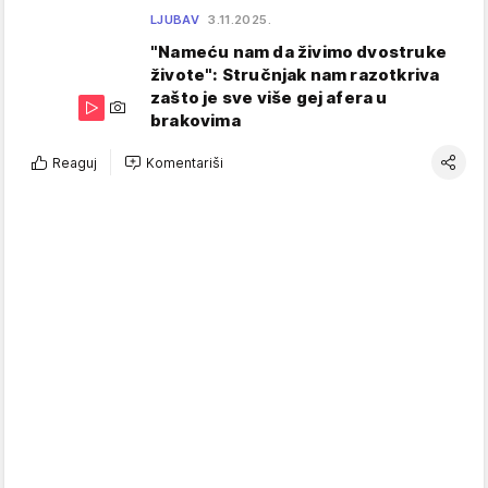
LJUBAV
3.11.2025.
"Nameću nam da živimo dvostruke
živote": Stručnjak nam razotkriva
zašto je sve više gej afera u
brakovima
Reaguj
Komentariši