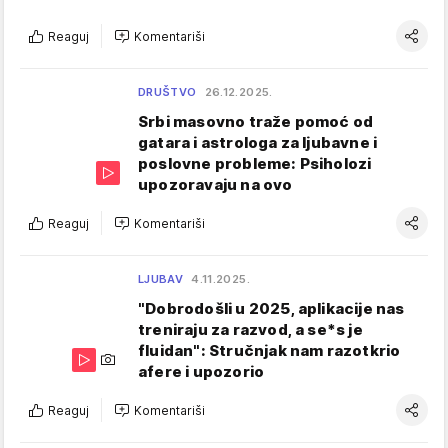
Reaguj
Komentariši
DRUŠTVO
26.12.2025.
Srbi masovno traže pomoć od
gatara i astrologa za ljubavne i
poslovne probleme: Psiholozi
upozoravaju na ovo
Reaguj
Komentariši
LJUBAV
4.11.2025.
"Dobrodošli u 2025, aplikacije nas
treniraju za razvod, a se*s je
fluidan": Stručnjak nam razotkrio
afere i upozorio
Reaguj
Komentariši