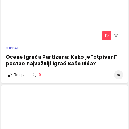
FUDBAL
Ocene igrača Partizana: Kako je "otpisani"
postao najvažniji igrač Saše Ilića?
Reaguj
9