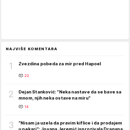
NAJVIŠE KOMENTARA
1
Zvezdina pobeda za mir pred Hapoel
22
2
Dejan Stanković: "Neka nastave da se bave sa
mnom, njih neka ostave na miru"
14
3
"Nisam ja uzela da pravim kiflice i da prodajem
u pekari": Jovana Jeremić isprozivala Dragana