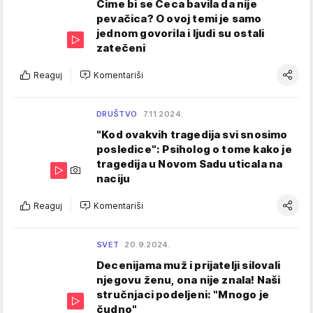
Čime bi se Ceca bavila da nije
pevačica? O ovoj temi je samo
jednom govorila i ljudi su ostali
zatečeni
Reaguj
Komentariši
DRUŠTVO
7.11.2024.
"Kod ovakvih tragedija svi snosimo
posledice": Psiholog o tome kako je
tragedija u Novom Sadu uticala na
naciju
Reaguj
Komentariši
SVET
20.9.2024.
Decenijama muž i prijatelji silovali
njegovu ženu, ona nije znala! Naši
stručnjaci podeljeni: "Mnogo je
čudno"