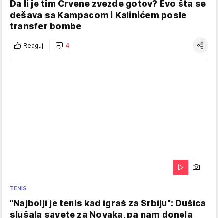
Da li je tim Crvene zvezde gotov? Evo šta se
dešava sa Kampacom i Kalinićem posle
transfer bombe
Reaguj
4
TENIS
"Najbolji je tenis kad igraš za Srbiju": Dušica
slušala savete za Novaka, pa nam donela