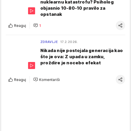
nuklearnu katastrofu? Psiholog
objasnio 10-80-10 pravilo za
opstanak
Reaguj
1
ZDRAVLJE
17.2.2026.
Nikada nije postojala generacija kao
što je ova: Z upada u zamku,
proždire je nocebo efekat
Reaguj
Komentariši