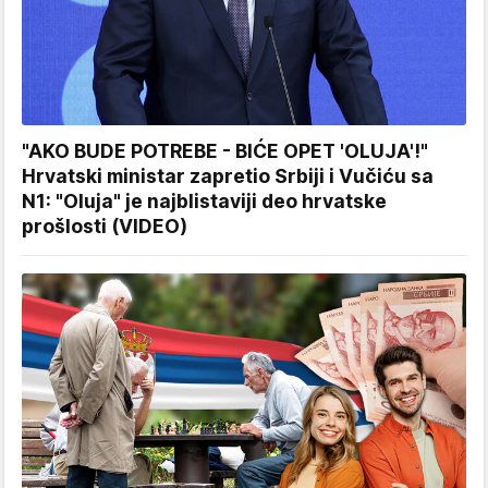
"AKO BUDE POTREBE - BIĆE OPET 'OLUJA'!"
Hrvatski ministar zapretio Srbiji i Vučiću sa
N1: "Oluja" je najblistaviji deo hrvatske
prošlosti (VIDEO)