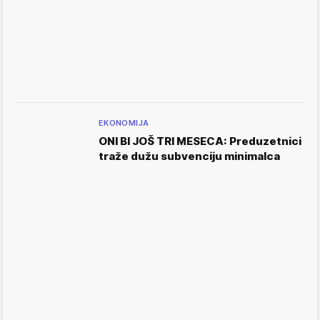
EKONOMIJA
ONI BI JOŠ TRI MESECA: Preduzetnici
traže dužu subvenciju minimalca