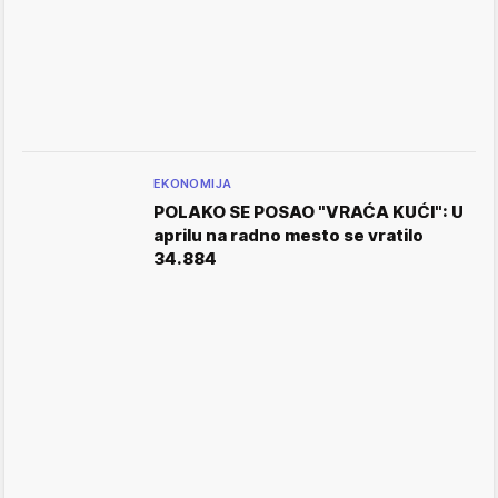
EKONOMIJA
POLAKO SE POSAO "VRAĆA KUĆI": U
aprilu na radno mesto se vratilo
34.884