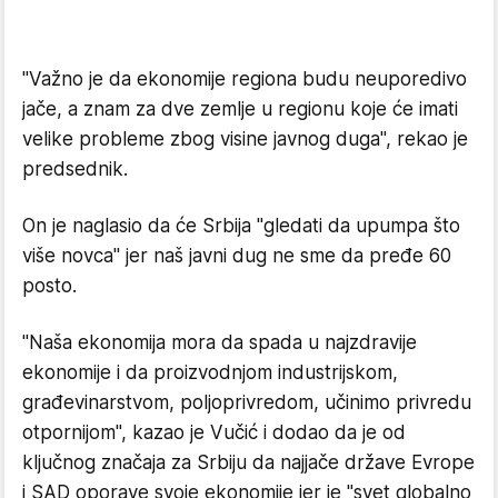
"Važno je da ekonomije regiona budu neuporedivo
jače, a znam za dve zemlje u regionu koje će imati
velike probleme zbog visine javnog duga", rekao je
predsednik.
On je naglasio da će Srbija "gledati da upumpa što
više novca" jer naš javni dug ne sme da pređe 60
posto.
"Naša ekonomija mora da spada u najzdravije
ekonomije i da proizvodnjom industrijskom,
građevinarstvom, poljoprivredom, učinimo privredu
otpornijom", kazao je Vučić i dodao da je od
ključnog značaja za Srbiju da najjače države Evrope
i SAD oporave svoje ekonomije jer je "svet globalno