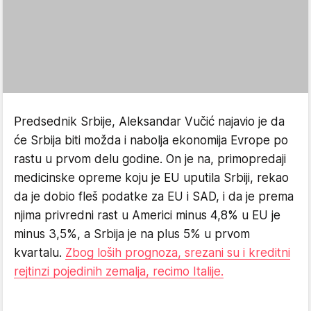
Predsednik Srbije, Aleksandar Vučić najavio je da
će Srbija biti možda i nabolja ekonomija Evrope po
rastu u prvom delu godine. On je na, primopredaji
medicinske opreme koju je EU uputila Srbiji, rekao
da je dobio fleš podatke za EU i SAD, i da je prema
njima privredni rast u Americi minus 4,8% u EU je
minus 3,5%, a Srbija je na plus 5% u prvom
kvartalu.
Zbog loših prognoza, srezani su i kreditni
rejtinzi pojedinih zemalja, recimo Italije.