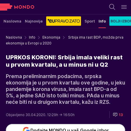
Naslovna
Najnovije
Sport
Info
Naslovna
Info
Ekonomija
Srbija ima rast BDP, možda prva
ekonomija u Evropi u 2020
UPRKOS KORONI: Srbija imala veliki rast
u prvom kvartalu, a u minus ni u Q2
Prema preliminarnim podacima, srpska
ekonomija je u prvom kvartalu ove godine, u jeku
pandemije korona virusa, imala rast BPD-a od
5%, a jedne SAD isto toliki minus. PAda u minus
neće biti ni u druigom kvartalu, kažu iz RZS.
Objavljeno 30.04.2020. 12:29h
→ 16:50h
13
Dodajte MONDO u vaš Google izbor