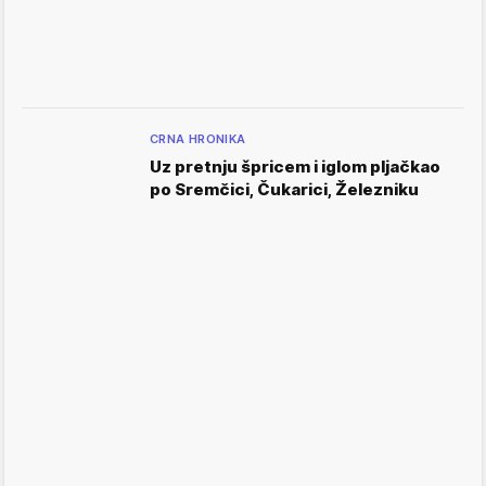
CRNA HRONIKA
Uz pretnju špricem i iglom pljačkao
po Sremčici, Čukarici, Železniku