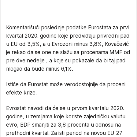
Komentarišući poslednje podatke Eurostata za prvi
kvartal 2020. godine koje predviđaju privredni pad
u EU od 3,5%, a u Evrozoni minus 3,8%, Kovačević
je rekao da se one ne slažu sa procenama MMF
od
pre dve nedelje , a koje su pokazale da bi taj pad
mogao da bude minus 6,1%.
Ističe da Eurostat može verodostojnije da proceni
efekte krize.
Evrostat navodi da će se u prvom kvartalu 2020.
godine, u zemljama koje koriste zajedničku valutu
evro, BDP smanjiti za 3,8 procenta u odnosu na
prethodni kvartal. Za isti period na novou EU 27