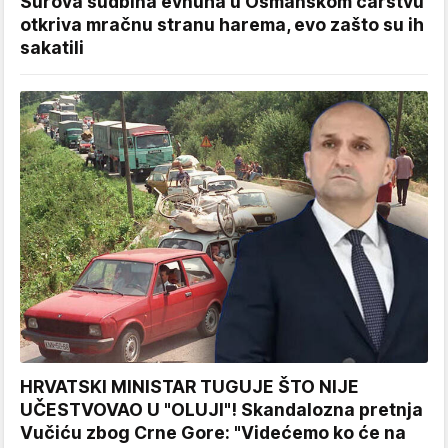
Surova sudbina evnuha u Osmanskom carstvu
otkriva mračnu stranu harema, evo zašto su ih
sakatili
HRVATSKI MINISTAR TUGUJE ŠTO NIJE
UČESTVOVAO U "OLUJI"! Skandalozna pretnja
Vučiću zbog Crne Gore: "Videćemo ko će na