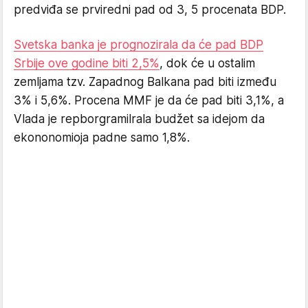
predviđa se prviredni pad od 3, 5 procenata BDP.
Svetska banka je prognozirala da će pad BDP
Srbije ove godine biti 2,5%
, dok će u ostalim
zemljama tzv. Zapadnog Balkana pad biti između
3% i 5,6%. Procena MMF je da će pad biti 3,1%, a
Vlada je repborgramilrala budžet sa idejom da
ekononomioja padne samo 1,8%.