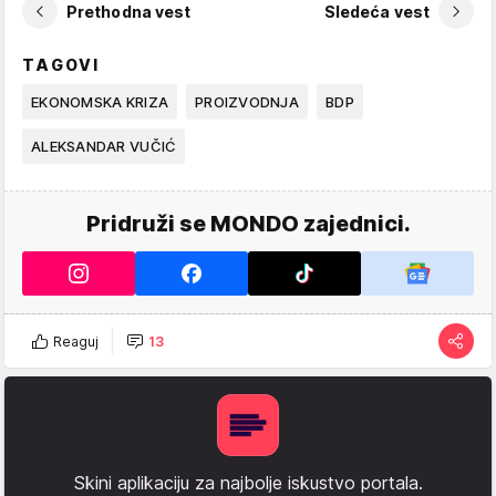
Prethodna vest
Sledeća vest
TAGOVI
EKONOMSKA KRIZA
PROIZVODNJA
BDP
ALEKSANDAR VUČIĆ
Pridruži se MONDO zajednici.
Reaguj
13
Skini aplikaciju za najbolje iskustvo portala.