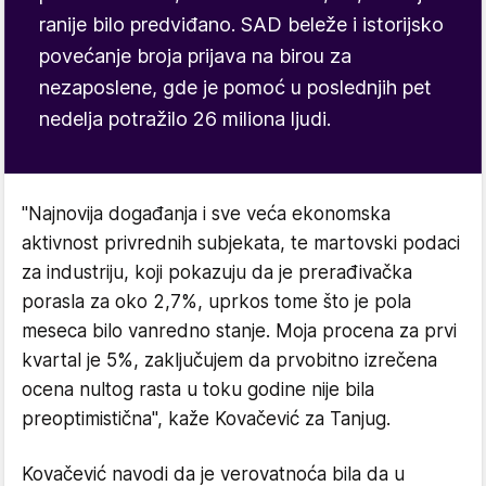
ranije bilo predviđano. SAD beleže i istorijsko
povećanje broja prijava na birou za
nezaposlene, gde je pomoć u poslednjih pet
nedelja potražilo 26 miliona ljudi.
"Najnovija događanja i sve veća ekonomska
aktivnost privrednih subjekata, te martovski podaci
za industriju, koji pokazuju da je prerađivačka
porasla za oko 2,7%, uprkos tome što je pola
meseca bilo vanredno stanje.
M
oja procena za prvi
kvartal
je 5%
, zaključujem da prvobitno izrečena
ocena nultog rasta u toku godine nije bila
preoptimistična", kaže Kovačević za Tanjug.
Kovačević navodi da je verovatnoća bila da u