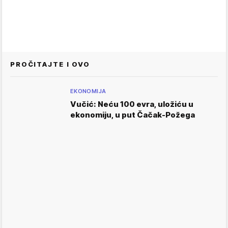
PROČITAJTE I OVO
EKONOMIJA
Vučić: Neću 100 evra, uložiću u
ekonomiju, u put Čačak-Požega