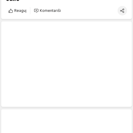
Reaguj
Komentariši