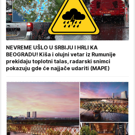
NEVREME UŠLO U SRBIJU I HRLI KA
BEOGRADU! Kiša i olujni vetar iz Rumunije
prekidaju toplotni talas, radarski snimci
pokazuju gde će najjače udariti (MAPE)