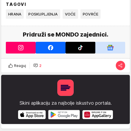
TAGOVI
HRANA
POSKUPLJENJA
VOĆE
POVRĆE
Pridruži se MONDO zajednici.
Reaguj
2
Skini aplikaciju za najbolje iskustvo portala.