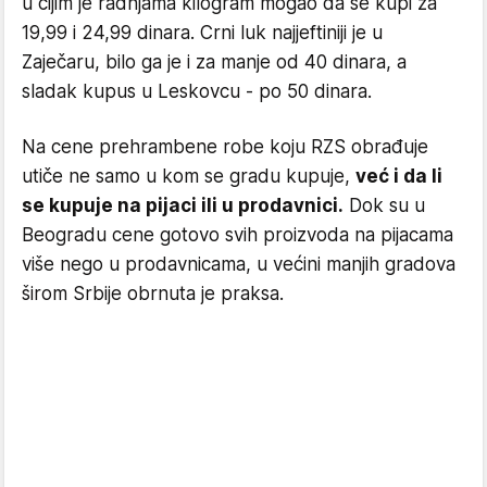
u čijim je radnjama kilogram mogao da se kupi za
19,99 i 24,99 dinara. Crni luk najjeftiniji je u
Zaječaru, bilo ga je i za manje od 40 dinara, a
sladak kupus u Leskovcu - po 50 dinara.
Na cene prehrambene robe koju RZS obrađuje
utiče ne samo u kom se gradu kupuje,
već i da li
se kupuje na pijaci ili u prodavnici.
Dok su u
Beogradu cene gotovo svih proizvoda na pijacama
više nego u prodavnicama, u većini manjih gradova
širom Srbije obrnuta je praksa.