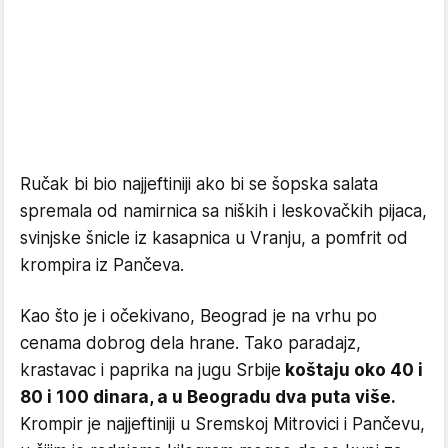
Ručak bi bio najjeftiniji ako bi se šopska salata
spremala od namirnica sa niških i leskovačkih pijaca,
svinjske šnicle iz kasapnica u Vranju, a pomfrit od
krompira iz Pančeva.
Kao što je i očekivano, Beograd je na vrhu po
cenama dobrog dela hrane. Tako paradajz,
krastavac i paprika na jugu Srbije
koštaju oko 40 i
80 i 100 dinara, a u Beogradu dva puta više.
Krompir je najjeftiniji u Sremskoj Mitrovici i Pančevu,