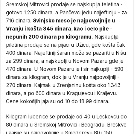
Sremskoj Mitrovici prodaje se najskuplja teletina -
gotovo 1.250 dinara, a Pančevci jedu najjeftiniju - za
716 dinara.
Svinjsko meso je najpovoljnije u
Vranju i košta 345 dinara, kao i celo pile -
nepunih 200 dinara po kilogramu.
Najskuplja
piletina prodaje se na pijaci u Užicu, gde košta čak
400 dinara. Najjeftiniji šaran može se pazariti u Nišu
za 299 dinara, a najskuplji u Novom Pazaru gde je
470 dinara. U Novom Pazaru je i sir najkuplji - 590
dinara za kilogram, dok je u Vranju najpovoljniji -
270 dinara. Kajmak u Zrenjaninu košta oko 1.343
dinara, a po 600 dinara u Kragujevcu i Kraljevu.
Cene kokošijih jaja su od 10 do 18,99 dinara.
Kilogram lubenice se prodaje od 40 u Leskovcu do
80 dinara u Sremskoj Mitrovici i Beogradu. Breskve
i kajsije su najpovoljnije u Smederevu 80 i 150