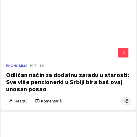
EKONOMIJA
PRE 11 H
Odličan način za dodatnu zaradu u starosti:
Sve više penzionerki u Srbiji bira baš ovaj
unosan posao
Reaguj
Komentariši