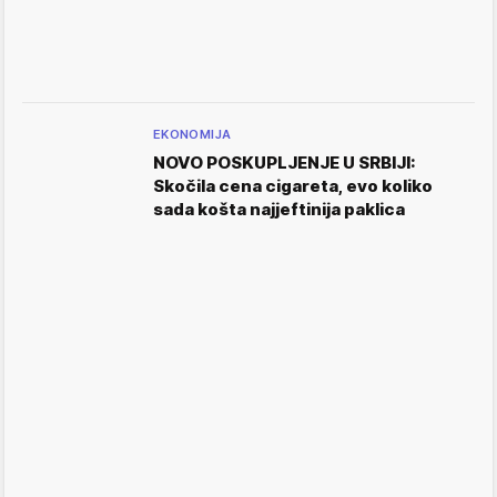
EKONOMIJA
NOVO POSKUPLJENJE U SRBIJI:
Skočila cena cigareta, evo koliko
sada košta najjeftinija paklica