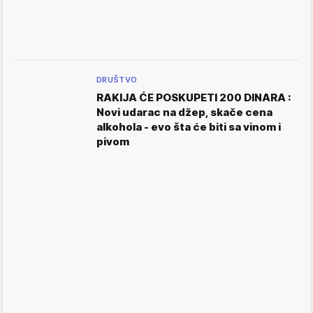
DRUŠTVO
RAKIJA ĆE POSKUPETI 200 DINARA :
Novi udarac na džep, skače cena
alkohola - evo šta će biti sa vinom i
pivom