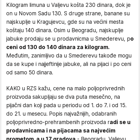
Kilogram limuna u Valjevu košta 230 dinara, dok je
on u Novom Sadu 130. S druge strane, banane su
najskuplje u Kragujevcu, gde su na većini mesta
koštaju 140 dinara. Osim u Beogradu, najskuplje
jabuke prodaju se u prodavnicma u Smederevu, p
o
ceni od 130 do 140 dinara za kilogram.
Međutim, zanimljivo da u Smederevu takođe mogu
da se kupe i najjeftinije jabuke, ali na pijaci i po ceni
od samo 50 dinara.
KAKO u RZS kažu, cene na malo poljoprivrednih
proizvoda sakupljaju se dva puta mesečno, na
pijačni dan koji pada u periodu od 1. do 7. i od 15.
do 21. u mesecu. Popis najvažnijih, odabranih
poljoprivredno-prehrambenih proizvoda r
adi se u
prodavnicama i na pijacama sa najvećim
prometom, a u 17 gradova
- Beogradu, Valjevu,