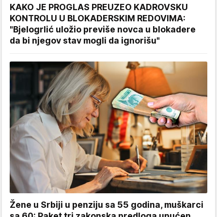
KAKO JE PROGLAS PREUZEO KADROVSKU
KONTROLU U BLOKADERSKIM REDOVIMA:
"Bjelogrlić uložio previše novca u blokadere
da bi njegov stav mogli da ignorišu"
Žene u Srbiji u penziju sa 55 godina, muškarci
sa 60: Paket tri zakonska predloga upućen