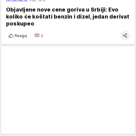
EKONOMIJA
PRE 14 H
Objavljene nove cene goriva u Srbiji: Evo
koliko će koštati benzin i dizel, jedan derivat
poskupeo
Reaguj
2