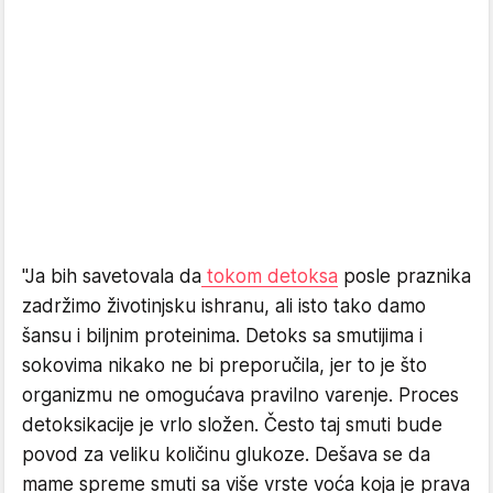
"Ja bih savetovala da
tokom detoksa
posle praznika
zadržimo životinjsku ishranu, ali isto tako damo
šansu i biljnim proteinima. Detoks sa smutijima i
sokovima nikako ne bi preporučila, jer to je što
organizmu ne omogućava pravilno varenje. Proces
detoksikacije je vrlo složen. Često taj smuti bude
povod za veliku količinu glukoze. Dešava se da
mame spreme smuti sa više vrste voća koja je prava