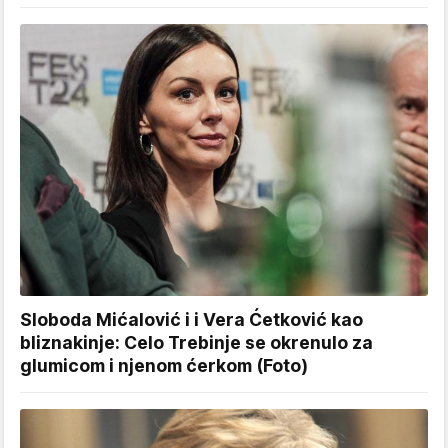
Sloboda Mićalović i i Vera Ćetković kao
bliznakinje: Celo Trebinje se okrenulo za
glumicom i njenom ćerkom (Foto)