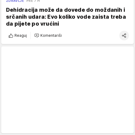
ZDRAVLJE
PRE 7 H
Dehidracija može da dovede do moždanih i
srčanih udara: Evo koliko vode zaista treba
da pijete po vrućini
Reaguj
Komentariši