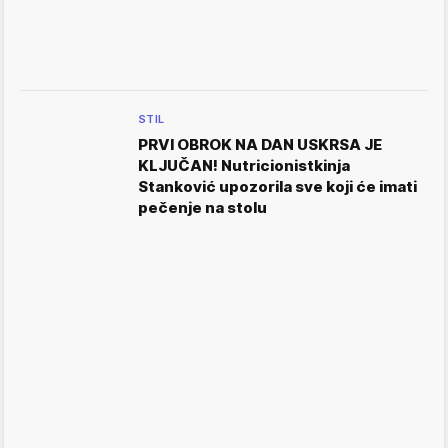
STIL
PRVI OBROK NA DAN USKRSA JE
KLJUČAN! Nutricionistkinja
Stanković upozorila sve koji će imati
pečenje na stolu