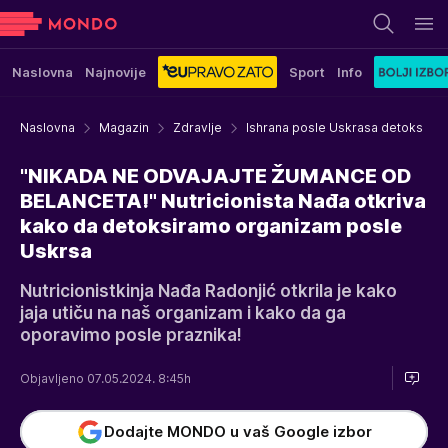
Naslovna
Najnovije
Sport
Info
Naslovna
Magazin
Zdravlje
Ishrana posle Uskrasa detoks
"NIKADA NE ODVAJAJTE ŽUMANCE OD
BELANCETA!" Nutricionista Nađa otkriva
kako da detoksiramo organizam posle
Uskrsa
Nutricionistkinja Nađa Radonjić otkrila je kako
jaja utiču na naš organizam i kako da ga
oporavimo posle praznika!
Objavljeno 07.05.2024. 8:45h
Dodajte MONDO u vaš Google izbor