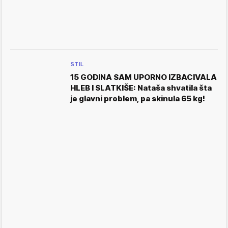
STIL
15 GODINA SAM UPORNO IZBACIVALA
HLEB I SLATKIŠE: Nataša shvatila šta
je glavni problem, pa skinula 65 kg!