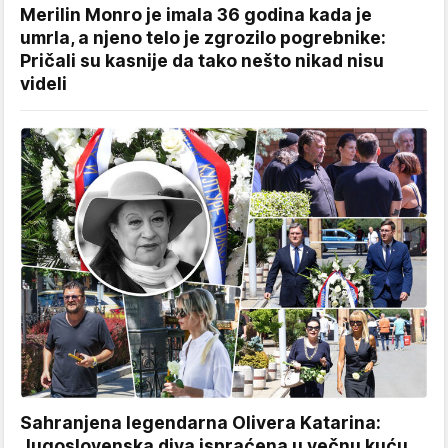
Merilin Monro je imala 36 godina kada je
umrla, a njeno telo je zgrozilo pogrebnike:
Pričali su kasnije da tako nešto nikad nisu
videli
Sahranjena legendarna Olivera Katarina:
Jugoslovenska diva ispraćena u večnu kuću,