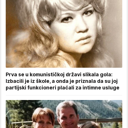
Prva se u komunističkoj državi slikala gola:
Izbacili je iz škole, a onda je priznala da su joj
partijski funkcioneri plaćali za intimne usluge