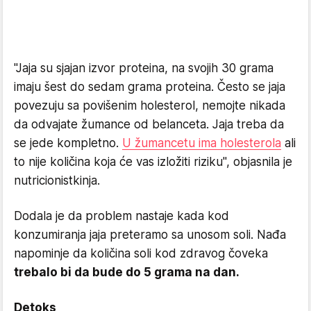
"Jaja su sjajan izvor proteina, na svojih 30 grama
imaju šest do sedam grama proteina. Često se jaja
povezuju sa povišenim holesterol, nemojte nikada
da odvajate žumance od belanceta. Jaja treba da
se jede kompletno.
U žumancetu ima holesterola
ali
to nije količina koja će vas izložiti riziku", objasnila je
nutricionistkinja.
Dodala je da problem nastaje kada kod
konzumiranja jaja preteramo sa unosom soli. Nađa
napominje da količina soli kod zdravog čoveka
trebalo bi da bude do 5 grama na dan.
Detoks