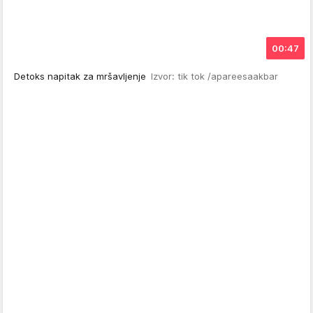
00:47
Detoks napitak za mršavljenje
Izvor: tik tok /apareesaakbar