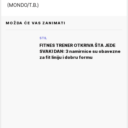
(MONDO/T.B.)
MOŽDA ĆE VAS ZANIMATI
STIL
FITNES TRENER OTKRIVA ŠTA JEDE
SVAKI DAN: 3 namirnice su obavezne
za fit liniju i dobru formu