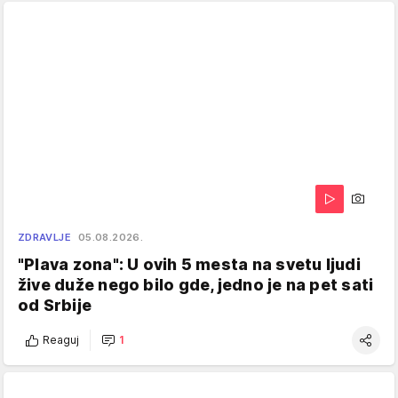
ZDRAVLJE
05.08.2026.
"Plava zona": U ovih 5 mesta na svetu ljudi
žive duže nego bilo gde, jedno je na pet sati
od Srbije
Reaguj
1