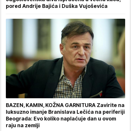
pored Andrije Bajića i Duška Vujoševića
BAZEN, KAMIN, KOŽNA GARNITURA Zavirite na
luksuzno imanje Branislava Lečića na periferiji
Beograda: Evo koliko naplaćuje dan u ovom
raju na zemlji