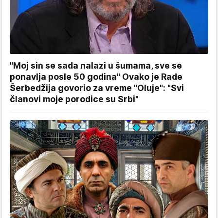
"Moj sin se sada nalazi u šumama, sve se
ponavlja posle 50 godina" Ovako je Rade
Šerbedžija govorio za vreme "Oluje": "Svi
članovi moje porodice su Srbi"