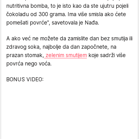
nutritivna bomba, to je isto kao da ste ujutru pojeli
čokoladu od 300 grama. Ima više smisla ako ćete
pomešati povrće", savetovala je Nađa.
A ako već ne možete da zamislite dan bez smutija ili
zdravog soka, najbolje da dan započnete, na
prazan stomak,
zelenim smutijem
koje sadrži više
povrća nego voća.
BONUS VIDEO: