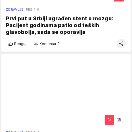
ZDRAVLJE
PRE 4 H
Prvi put u Srbiji ugrađen stent u mozgu:
Pacijent godinama patio od teških
glavobolja, sada se oporavlja
Reaguj
Komentariši