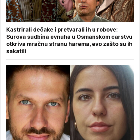
Kastrirali dečake i pretvarali ih u robove:
Surova sudbina evnuha u Osmanskom carstvu
otkriva mračnu stranu harema, evo zašto su ih
sakatili