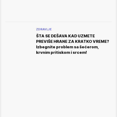
ZDRAVLJE
ŠTA SE DEŠAVA KAD UZMETE
PREVIŠE HRANE ZA KRATKO VREME?
Izbegnite problem sa šećerom,
krvnim pritiskom i srcem!