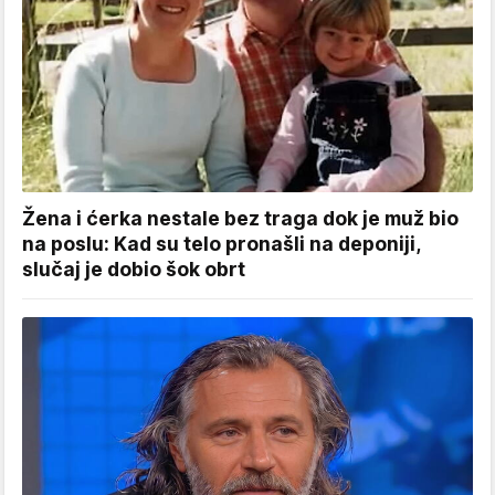
Žena i ćerka nestale bez traga dok je muž bio
na poslu: Kad su telo pronašli na deponiji,
slučaj je dobio šok obrt