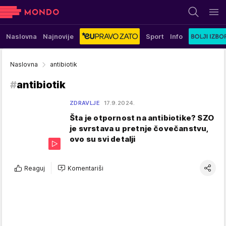
Naslovna
Najnovije
Sport
Info
Naslovna
antibiotik
#
antibiotik
ZDRAVLJE
17.9.2024.
Šta je otpornost na antibiotike? SZO
je svrstava u pretnje čovečanstvu,
ovo su svi detalji
Reaguj
Komentariši