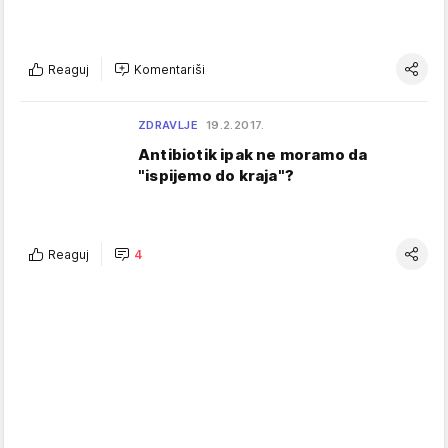
Reaguj
Komentariši
ZDRAVLJE
19.2.2017.
Antibiotik ipak ne moramo da
"ispijemo do kraja"?
Reaguj
4