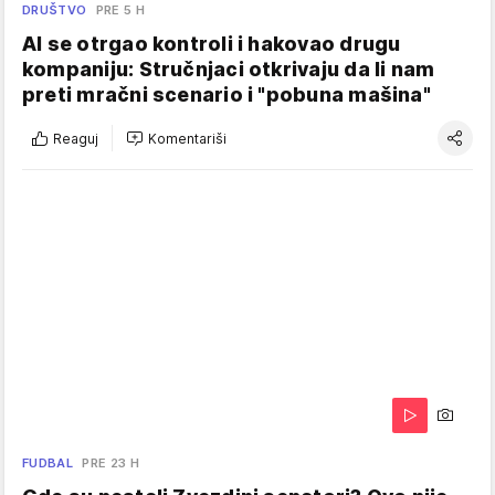
DRUŠTVO
PRE 5 H
AI se otrgao kontroli i hakovao drugu
kompaniju: Stručnjaci otkrivaju da li nam
preti mračni scenario i "pobuna mašina"
Reaguj
Komentariši
FUDBAL
PRE 23 H