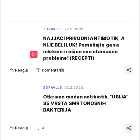
ZDRAVLJE
22.9.2020.
NAJJAČI PRIRODNI ANTIBIOTIK, A
NIJE BELI LUK! Pomešajte ga sa
mlekom i rešiće sve stomačne
probleme! (RECEPTI)
Reaguj
Komentariši
ZDRAVLJE
22.2.2020.
Otkriven moćan antibiotik, "UBIJA"
35 VRSTA SMRTONOSNIH
BAKTERIJA
Reaguj
4