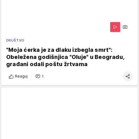
DRUŠTVO
"Moja ćerka je za dlaku izbegla smrt":
Obeležena godišnjica "Oluje" u Beogradu,
građani odali poštu žrtvama
Reaguj
1