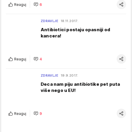
Reaguj
6
ZDRAVLJE
18.11.2017.
Antibiotici postaju opasniji od
kancera!
Reaguj
4
ZDRAVLJE
19.9.2017.
Deca nam piju antibiotike pet puta
više nego u EU!
Reaguj
9