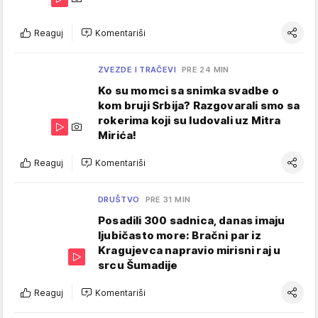
Reaguj
Komentariši
ZVEZDE I TRAČEVI
PRE 24 MIN
Ko su momci sa snimka svadbe o
kom bruji Srbija? Razgovarali smo sa
rokerima koji su ludovali uz Mitra
Mirića!
Reaguj
Komentariši
DRUŠTVO
PRE 31 MIN
Posadili 300 sadnica, danas imaju
ljubičasto more: Bračni par iz
Kragujevca napravio mirisni raj u
srcu Šumadije
Reaguj
Komentariši