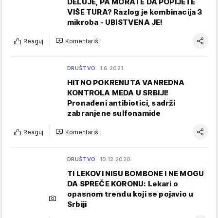
DELUJE, PA MORATE DA POPIJETE
VIŠE TURA? Razlog je kombinacija 3
mikroba - UBISTVENA JE!
Reaguj
Komentariši
DRUŠTVO
1.6.2021.
HITNO POKRENUTA VANREDNA
KONTROLA MEDA U SRBIJI!
Pronađeni antibiotici, sadrži
zabranjene sulfonamide
Reaguj
Komentariši
DRUŠTVO
10.12.2020.
TI LEKOVI NISU BOMBONE I NE MOGU
DA SPREČE KORONU: Lekari o
opasnom trendu koji se pojavio u
Srbiji