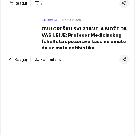
Reaguj
2
ZDRAVLJE
27.10.2020.
OVU GREŠKU SVI PRAVE, A MOŽE DA
VAS UBIJE: Profesor Medicinskog
fakulteta upozorava kada ne smete
da uzimate antibiotike
Reaguj
Komentariši