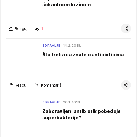
šokantnom brzinom
Reaguj
1
ZDRAVLJE
14.2.2018.
Šta treba da znate o antibioticima
Reaguj
Komentariši
ZDRAVLJE
26.1.2018.
Zaboravljeni antibiotik pobeđuje
superbakterije?