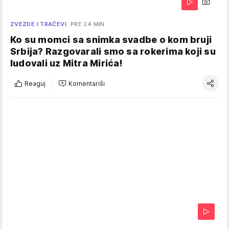
ZVEZDE I TRAČEVI
PRE 24 MIN
Ko su momci sa snimka svadbe o kom bruji
Srbija? Razgovarali smo sa rokerima koji su
ludovali uz Mitra Mirića!
Reaguj
Komentariši