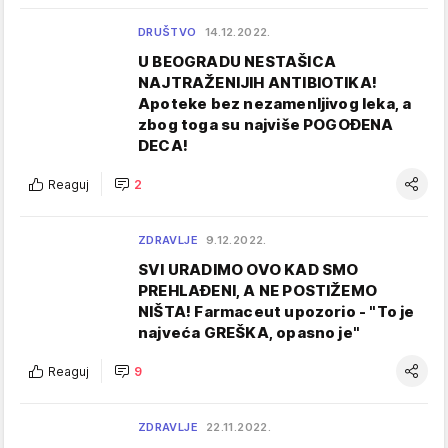
DRUŠTVO
14.12.2022.
U BEOGRADU NESTAŠICA
NAJTRAŽENIJIH ANTIBIOTIKA!
Apoteke bez nezamenljivog leka, a
zbog toga su najviše POGOĐENA
DECA!
Reaguj
2
ZDRAVLJE
9.12.2022.
SVI URADIMO OVO KAD SMO
PREHLAĐENI, A NE POSTIŽEMO
NIŠTA! Farmaceut upozorio - "To je
najveća GREŠKA, opasno je"
Reaguj
9
ZDRAVLJE
22.11.2022.