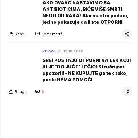
AKO OVAKO NASTAVIMO SA
ANTIBIOTICIMA, BIĆE VIŠE SMRTI
NEGO OD RAKA! Alarmantni podaci,
jedno pokazuje da li ste OTPORNI
Reaguj
Komentariši
ZDRAVLJE
19.10.2022.
SRBI POSTAJU OTPORNI NA LEK KOJI
IH JE "DO JUČE" LEČIO! Stručnjaci
upozorili - NE KUPUJTE ga tek tako,
posle NEMA POMOĆI
Reaguj
6