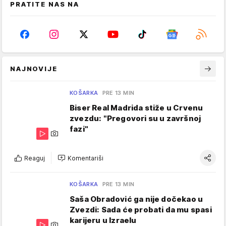
PRATITE NAS NA
NAJNOVIJE
KOŠARKA
PRE 13 MIN
Biser Real Madrida stiže u Crvenu
zvezdu: "Pregovori su u završnoj
fazi"
Reaguj
Komentariši
KOŠARKA
PRE 13 MIN
Saša Obradović ga nije dočekao u
Zvezdi: Sada će probati da mu spasi
karijeru u Izraelu