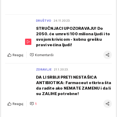
DRUŠTVO
24.11.2023.
STRUČNJACI UPOZORAVAJU! Do
2050. će umreti 100 miliona ljudi i to
svojom krivicom - kobnu grešku
pravi većina ljudi!
Reaguj
Komentariši
ZDRAVLJE
21.1.2023.
DA LI SRBIJI PRETI NESTAŠICA
ANTIBIOTIKA: Farmaceut otkriva šta
da radite ako NEMATE ZAMENU i da li
su ZALIHE potrebne!
Reaguj
1