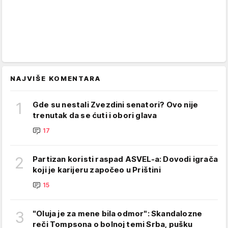
NAJVIŠE KOMENTARA
1
Gde su nestali Zvezdini senatori? Ovo nije
trenutak da se ćuti i obori glava
17
2
Partizan koristi raspad ASVEL-a: Dovodi igrača
koji je karijeru započeo u Prištini
15
3
"Oluja je za mene bila odmor": Skandalozne
reči Tompsona o bolnoj temi Srba, pušku