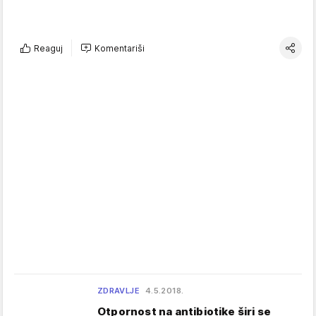
Reaguj
Komentariši
ZDRAVLJE
4.5.2018.
Otpornost na antibiotike širi se