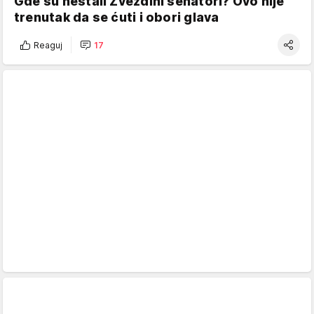
Gde su nestali Zvezdini senatori? Ovo nije
trenutak da se ćuti i obori glava
Reaguj
17