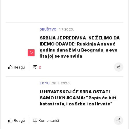
DRUŠTVO
1.7.2023.
SRBIJA JE PREDIVNA, NE ŽELIMO DA
IDEMO ODAVDE: Ruskinja Ana već
godinu dana živi u Beogradu, a evo
šta joj se sve sviđa
Reaguj
2
EX YU
26.8.2020.
U HRVATSKOJ ĆE SRBA OSTATI
SAMO U KNJIGAMA: "Popis će biti
katastrofa, i za Srbe i za Hrvate"
Reaguj
Komentariši