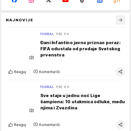
NAJNOVIJE
FUDBAL
PRE 3 H
Đani Infantino javno priznao poraz:
FIFA odustala od prodaje Svetskog
prvenstva
Reaguj
Komentariši
FUDBAL
PRE 4 H
Sve staje u jednu noć Lige
šampiona: 10 utakmica odluke, među
njima i Zvezdina
Reaguj
Komentariši