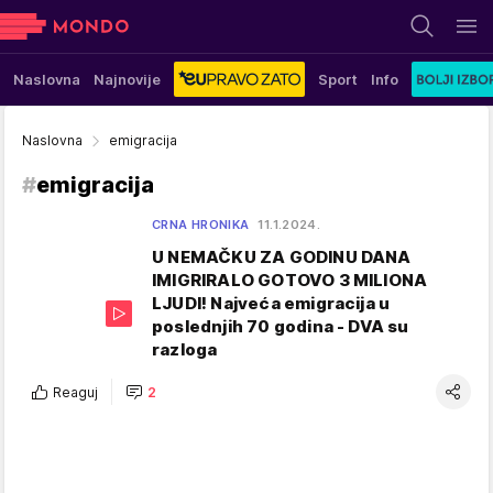
Naslovna
Najnovije
Sport
Info
Naslovna
emigracija
#
emigracija
CRNA HRONIKA
11.1.2024.
U NEMAČKU ZA GODINU DANA
IMIGRIRALO GOTOVO 3 MILIONA
LJUDI! Najveća emigracija u
poslednjih 70 godina - DVA su
razloga
Reaguj
2