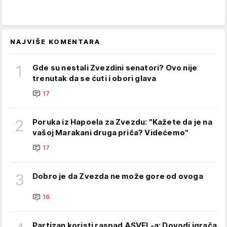
NAJVIŠE KOMENTARA
1
Gde su nestali Zvezdini senatori? Ovo nije
trenutak da se ćuti i obori glava
17
2
Poruka iz Hapoela za Zvezdu: "Kažete da je na
vašoj Marakani druga priča? Videćemo"
17
3
Dobro je da Zvezda ne može gore od ovoga
16
Partizan koristi raspad ASVEL-a: Dovodi igrača