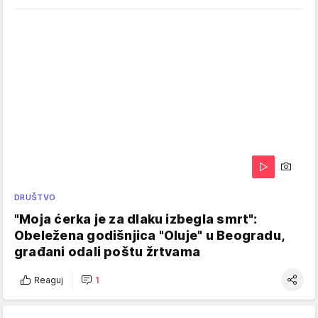
DRUŠTVO
"Moja ćerka je za dlaku izbegla smrt":
Obeležena godišnjica "Oluje" u Beogradu,
građani odali poštu žrtvama
Reaguj
1