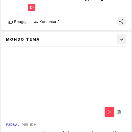
Reaguj
Komentariši
MONDO TEMA
FUDBAL
PRE 15 H