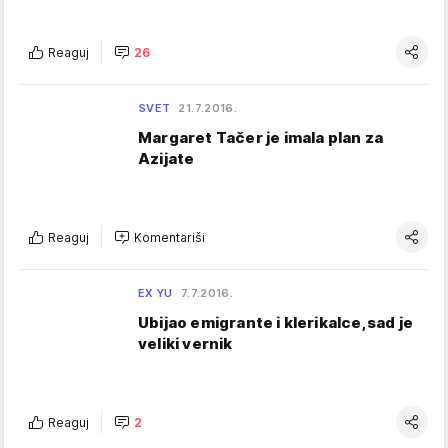
Reaguj
26
SVET
21.7.2016.
Margaret Tačer je imala plan za
Azijate
Reaguj
Komentariši
EX YU
7.7.2016.
Ubijao emigrante i klerikalce,sad je
veliki vernik
Reaguj
2