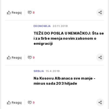
Reaguj
8
EKONOMIJA
20.11.2019.
TEŽE DO POSLA U NEMAČKOJ: Šta se
i za Srbe menja novim zakonom o
emigraciji
Reaguj
9
SRBIJA
15.4.2019.
Na Kosovu Albanaca sve manje -
minus sada 203 hiljade
Reaguj
9