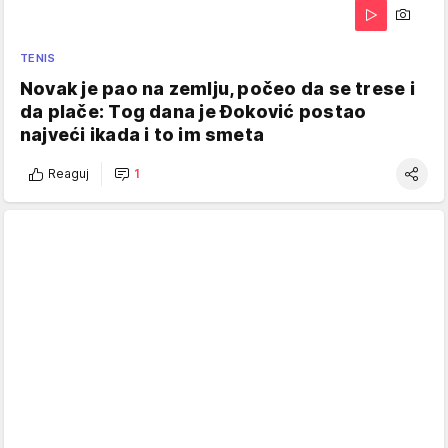
TENIS
Novak je pao na zemlju, počeo da se trese i
da plače: Tog dana je Đoković postao
najveći ikada i to im smeta
Reaguj
1