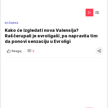
KOŠARKA
Kako će izgledati nova Valensija?
Raščerupali je evroligaši, pa napravila tim
da ponovi senzaciju u Evroligi
Reaguj
2