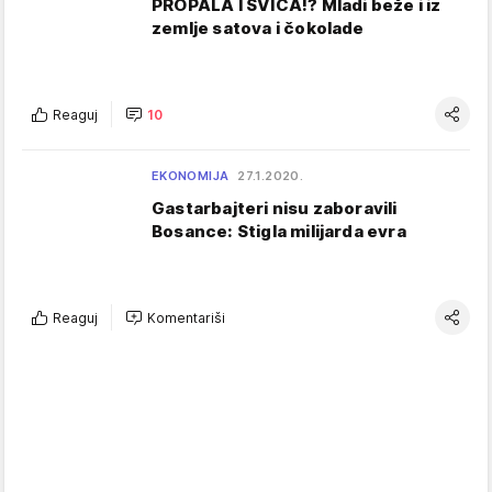
PROPALA I ŠVICA!? Mladi beže i iz
zemlje satova i čokolade
Reaguj
10
EKONOMIJA
27.1.2020.
Gastarbajteri nisu zaboravili
Bosance: Stigla milijarda evra
Reaguj
Komentariši