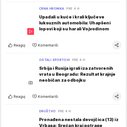
CRNA HRONIKA
PRE 4 H
Upadali u kuće i krali ključeve
luksuznih automobila: Uhapšeni
lopovi koji su harali Vojvodinom
Reaguj
Komentariši
OSTALI SPORTOVI
PRE 4 H
Srbija i Rusija igrali iza zatvorenih
vrata u Beogradu: Rezultat krajnje
neobičan za odbojku
Reaguj
Komentariši
DRUŠTVO
PRE 4 H
Pronađena nestala devojčica (13) iz
Vrbasa: Srećan kraj potrage