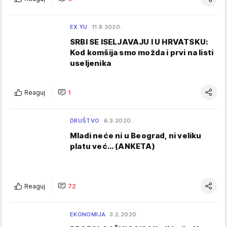
EX YU
11.8.2020.
SRBI SE ISELJAVAJU I U HRVATSKU:
Kod komšija smo možda i prvi na listi
useljenika
Reaguj
1
DRUŠTVO
6.3.2020.
Mladi neće ni u Beograd, ni veliku
platu već… (ANKETA)
Reaguj
72
EKONOMIJA
3.2.2020.