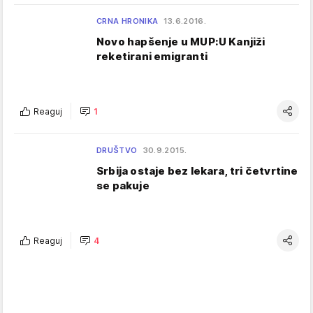
CRNA HRONIKA
13.6.2016.
Novo hapšenje u MUP:U Kanjiži
reketirani emigranti
Reaguj
1
DRUŠTVO
30.9.2015.
Srbija ostaje bez lekara, tri četvrtine
se pakuje
Reaguj
4