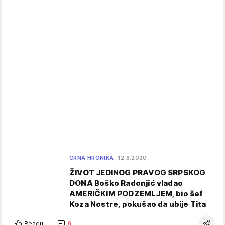
CRNA HRONIKA
12.8.2020.
ŽIVOT JEDINOG PRAVOG SRPSKOG
DONA Boško Radonjić vladao
AMERIČKIM PODZEMLJEM, bio šef
Koza Nostre, pokušao da ubije Tita
Reaguj
6