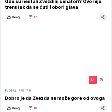
Gde su nestali Zvezdini senatori? Ovo nije
trenutak da se ćuti i obori glava
Reaguj
17
FUDBAL
PRE 17 H
Dobro je da Zvezda ne može gore od ovoga
Reaguj
16