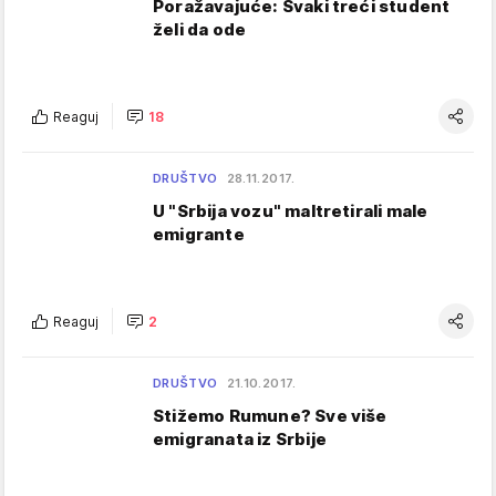
Poražavajuće: Svaki treći student
želi da ode
Reaguj
18
DRUŠTVO
28.11.2017.
U "Srbija vozu" maltretirali male
emigrante
Reaguj
2
DRUŠTVO
21.10.2017.
Stižemo Rumune? Sve više
emigranata iz Srbije