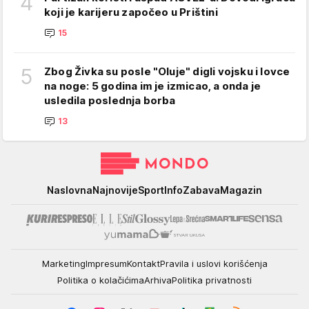
4
koji je karijeru započeo u Prištini
15
5
Zbog Živka su posle "Oluje" digli vojsku i lovce
na noge: 5 godina im je izmicao, a onda je
usledila poslednja borba
13
Mondo
Naslovna
Najnovije
Sport
Info
Zabava
Magazin
Marketing
Impresum
Kontakt
Pravila i uslovi korišćenja
Politika o kolačićima
Arhiva
Politika privatnosti