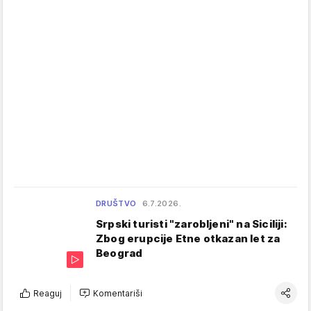
DRUŠTVO
6.7.2026.
Srpski turisti "zarobljeni" na Siciliji:
Zbog erupcije Etne otkazan let za
Beograd
Reaguj
Komentariši