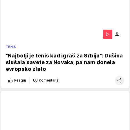
TENIS
"Najbolji je tenis kad igraš za Srbiju": Dušica
slušala savete za Novaka, pa nam donela
evropsko zlato
Reaguj
Komentariši