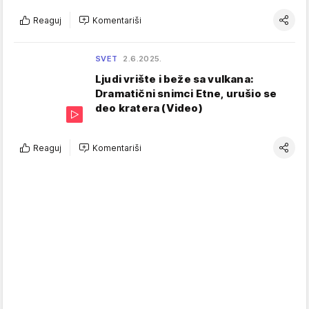
Reaguj
Komentariši
SVET
2.6.2025.
Ljudi vrište i beže sa vulkana:
Dramatični snimci Etne, urušio se
deo kratera (Video)
Reaguj
Komentariši