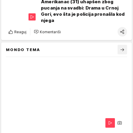
Amerikanac (31) uhapšen zbog
pucanja na svadbi: Drama u Crnoj
Gori, evo šta je policija pronašla kod
njega
Reaguj
Komentariši
MONDO TEMA