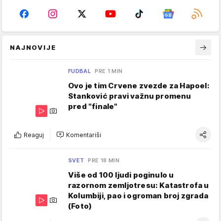
NAJNOVIJE
FUDBAL
PRE 1 MIN
Ovo je tim Crvene zvezde za Hapoel:
Stanković pravi važnu promenu
pred "finale"
Reaguj
Komentariši
SVET
PRE 18 MIN
Više od 100 ljudi poginulo u
razornom zemljotresu: Katastrofa u
Kolumbiji, pao i ogroman broj zgrada
(Foto)