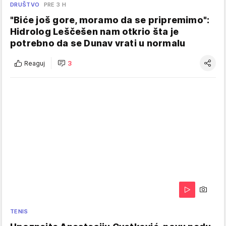
DRUŠTVO
PRE 3 H
"Biće još gore, moramo da se pripremimo":
Hidrolog Leščešen nam otkrio šta je
potrebno da se Dunav vrati u normalu
Reaguj
3
TENIS