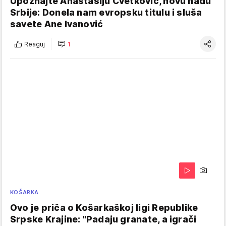
Upoznajte Anastasiju Cvetković, novu nadu
Srbije: Donela nam evropsku titulu i sluša
savete Ane Ivanović
Reaguj
1
KOŠARKA
Ovo je priča o Košarkaškoj ligi Republike
Srpske Krajine: "Padaju granate, a igrači