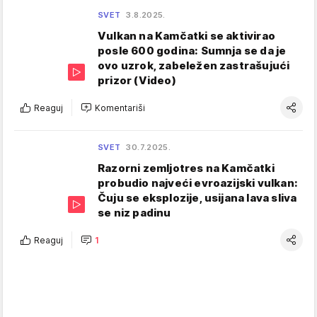
SVET
3.8.2025.
Vulkan na Kamčatki se aktivirao
posle 600 godina: Sumnja se da je
ovo uzrok, zabeležen zastrašujući
prizor (Video)
Reaguj
Komentariši
SVET
30.7.2025.
Razorni zemljotres na Kamčatki
probudio najveći evroazijski vulkan:
Čuju se eksplozije, usijana lava sliva
se niz padinu
Reaguj
1