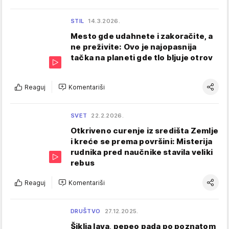
STIL
14.3.2026.
Mesto gde udahnete i zakoračite, a
ne preživite: Ovo je najopasnija
tačka na planeti gde tlo bljuje otrov
Reaguj
Komentariši
SVET
22.2.2026.
Otkriveno curenje iz središta Zemlje
i kreće se prema površini: Misterija
rudnika pred naučnike stavila veliki
rebus
Reaguj
Komentariši
DRUŠTVO
27.12.2025.
Šiklja lava, pepeo pada po poznatom