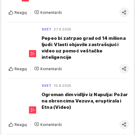
Reaguj
Komentariši
SVET
27.8.2025.
Pepeo bi zatrpao grad od 14 miliona
ljudi: Vlasti objavile zastrašujući
video uz pomoć veštačke
inteligencije
Reaguj
Komentariši
SVET
10.8.2025.
Ogroman dim vidljiv iz Napulja: Požar
na obroncima Vezuva, eruptirala i
Etna (Video)
Reaguj
Komentariši