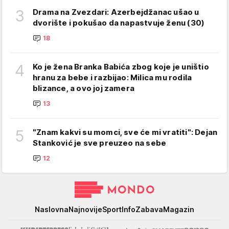
3
Drama na Zvezdari: Azerbejdžanac ušao u
dvorište i pokušao da napastvuje ženu (30)
18
4
Ko je žena Branka Babića zbog koje je uništio
hranu za bebe i razbijao: Milica mu rodila
blizance, a ovo joj zamera
13
5
"Znam kakvi su momci, sve će mi vratiti": Dejan
Stanković je sve preuzeo na sebe
12
Mondo
Naslovna
Najnovije
Sport
Info
Zabava
Magazin