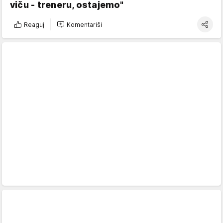
viču - treneru, ostajemo"
Reaguj
Komentariši