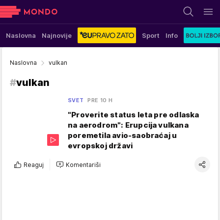
Naslovna
Najnovije
Sport
Info
Naslovna
vulkan
#
vulkan
SVET
PRE 10 H
"Proverite status leta pre odlaska
na aerodrom": Erupcija vulkana
poremetila avio-saobraćaj u
evropskoj državi
Reaguj
Komentariši