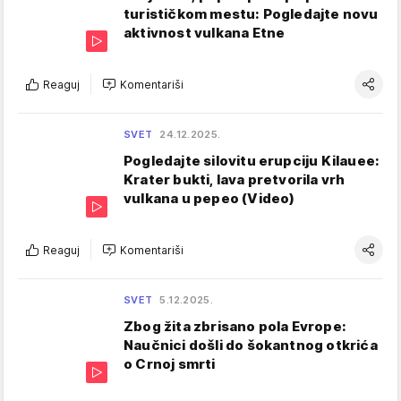
turističkom mestu: Pogledajte novu
aktivnost vulkana Etne
Reaguj
Komentariši
SVET
24.12.2025.
Pogledajte silovitu erupciju Kilauee:
Krater bukti, lava pretvorila vrh
vulkana u pepeo (Video)
Reaguj
Komentariši
SVET
5.12.2025.
Zbog žita zbrisano pola Evrope:
Naučnici došli do šokantnog otkrića
o Crnoj smrti