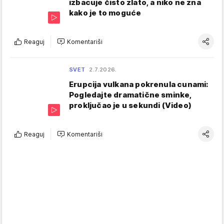
izbacuje čisto zlato, a niko ne zna
kako je to moguće
Reaguj
Komentariši
SVET
2.7.2026.
Erupcija vulkana pokrenula cunami:
Pogledajte dramatične sminke,
proključao je u sekundi (Video)
Reaguj
Komentariši