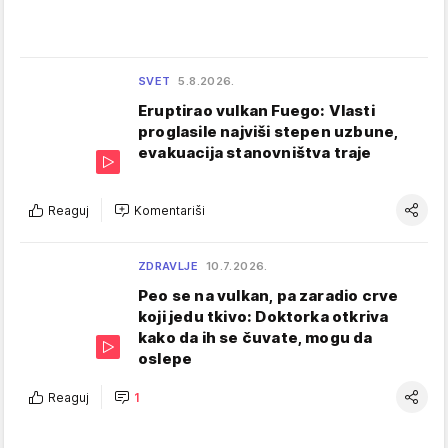
SVET
5.8.2026.
Eruptirao vulkan Fuego: Vlasti
proglasile najviši stepen uzbune,
evakuacija stanovništva traje
Reaguj
Komentariši
ZDRAVLJE
10.7.2026.
Peo se na vulkan, pa zaradio crve
koji jedu tkivo: Doktorka otkriva
kako da ih se čuvate, mogu da
oslepe
Reaguj
1