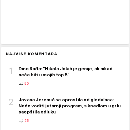
NAJVIŠE KOMENTARA
1
Dino Rađa: "Nikola Jokić je genije, ali nikad
neće biti u mojih top 5"
50
2
Jovana Jeremić se oprostila od gledalaca:
Neće voditi jutarnji program, s knedlom u grlu
saopštila odluku
25