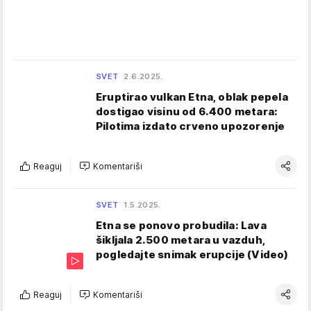
SVET
2.6.2025.
Eruptirao vulkan Etna, oblak pepela
dostigao visinu od 6.400 metara:
Pilotima izdato crveno upozorenje
Reaguj
Komentariši
SVET
1.5.2025.
Etna se ponovo probudila: Lava
šikljala 2.500 metara u vazduh,
pogledajte snimak erupcije (Video)
Reaguj
Komentariši