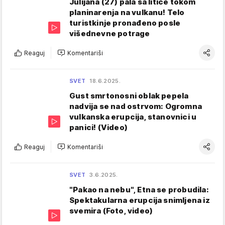
Julijana (27) pala sa litice tokom
planinarenja na vulkanu! Telo
turistkinje pronađeno posle
višednevne potrage
Reaguj
Komentariši
SVET
18.6.2025.
Gust smrtonosni oblak pepela
nadvija se nad ostrvom: Ogromna
vulkanska erupcija, stanovnici u
panici! (Video)
Reaguj
Komentariši
SVET
3.6.2025.
"Pakao na nebu", Etna se probudila:
Spektakularna erupcija snimljena iz
svemira (Foto, video)