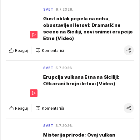
SVET
6.7.2026.
Gust oblak pepela na nebu,
obustavljeni letovi: Dramatične
scene na Siciliji, novi snimci erupcije
Etne (Video)
Reaguj
Komentariši
SVET
5.7.2026.
Erupcija vulkana Etna na Siciliji:
Otkazani brojni letovi (Video)
Reaguj
Komentariši
SVET
3.7.2026.
Misterija prirode: Ovaj vulkan