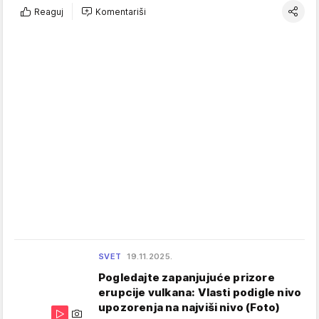
Reaguj
Komentariši
SVET
19.11.2025.
Pogledajte zapanjujuće prizore
erupcije vulkana: Vlasti podigle nivo
upozorenja na najviši nivo (Foto)