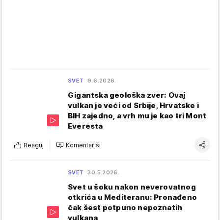
SVET
9.6.2026.
Gigantska geološka zver: Ovaj
vulkan je veći od Srbije, Hrvatske i
BIH zajedno, a vrh mu je kao tri Mont
Everesta
Reaguj
Komentariši
SVET
30.5.2026.
Svet u šoku nakon neverovatnog
otkrića u Mediteranu: Pronađeno
čak šest potpuno nepoznatih
vulkana