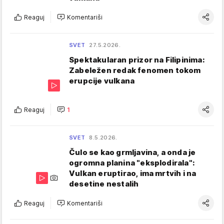
Reaguj
Komentariši
SVET
27.5.2026.
Spektakularan prizor na Filipinima:
Zabeležen redak fenomen tokom
erupcije vulkana
Reaguj
1
SVET
8.5.2026.
Čulo se kao grmljavina, a onda je
ogromna planina "eksplodirala":
Vulkan eruptirao, ima mrtvih i na
desetine nestalih
Reaguj
Komentariši