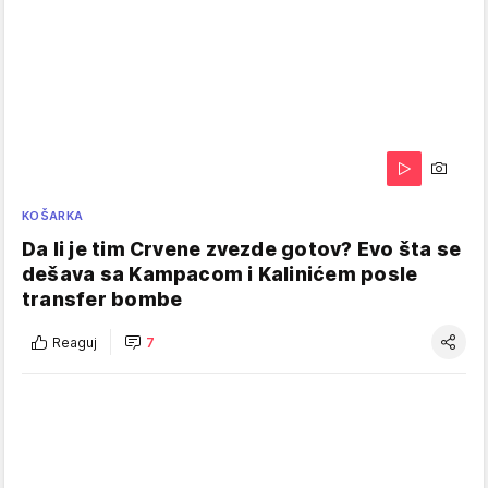
KOŠARKA
Da li je tim Crvene zvezde gotov? Evo šta se
dešava sa Kampacom i Kalinićem posle
transfer bombe
Reaguj
7