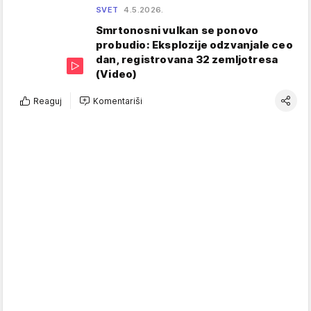
SVET
4.5.2026.
Smrtonosni vulkan se ponovo
probudio: Eksplozije odzvanjale ceo
dan, registrovana 32 zemljotresa
(Video)
Reaguj
Komentariši