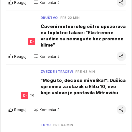
Reaguj
Komentariši
DRUŠTVO
PRE 22 MIN
Čuveni meteorolog oštro upozorava
na toplotne talase: "Ekstremne
vrućine su nemoguće bez promene
klime"
Reaguj
Komentariši
ZVEZDE I TRAČEVI
PRE 43 MIN
"Mogu to, deca su mi velika!": Dušica
spremna za ulazak u Elitu 10, evo
koje uslove je postavila Mitroviću
Reaguj
Komentariši
EX YU
PRE 44 MIN