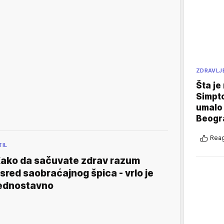
ZDRAVLJ
Šta je
Simpto
umalo 
Beogr
Reag
TIL
ako da sačuvate zdrav razum
sred saobraćajnog špica - vrlo je
ednostavno