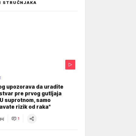
I STRUČNJAKA
E
og upozorava da uradite
stvar pre prvog gutljaja
"U suprotnom, samo
vate rizik od raka"
uj
1