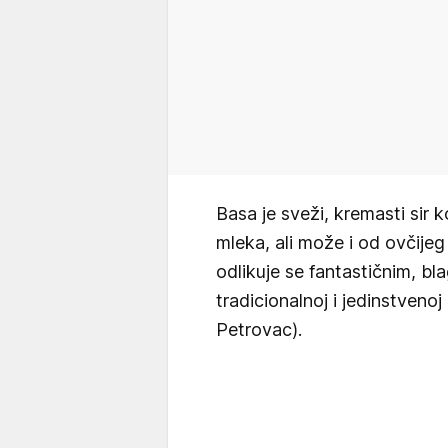
Basa je sveži, kremasti sir 
mleka, ali može i od ovčijeg 
odlikuje se fantastičnim, bl
tradicionalnoj i jedinstveno
Petrovac).