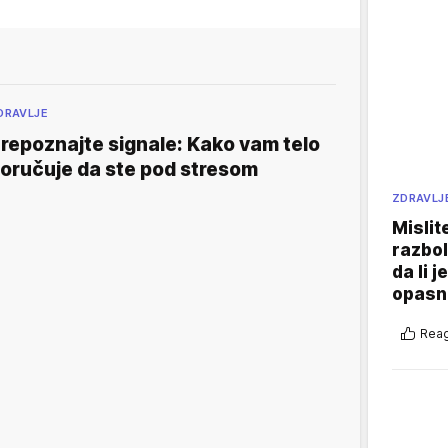
DRAVLJE
repoznajte signale: Kako vam telo
oručuje da ste pod stresom
ZDRAVLJ
Mislit
razbol
da li j
opasn
Reag