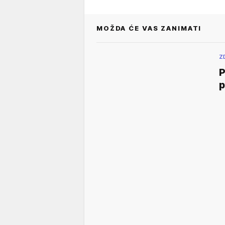
MOŽDA ĆE VAS ZANIMATI
Z
P
p