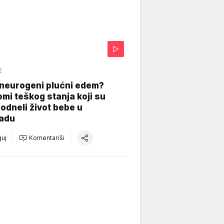
E
 neurogeni plućni edem?
mi teškog stanja koji su
odneli život bebe u
adu
uj
Komentariši