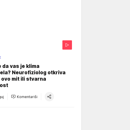
E
e da vas je klima
ela? Neurofiziolog otkriva
e ovo mit ili stvarna
ost
uj
Komentariši