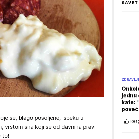
SAVET
ZDRAVLJ
Onkol
jednu 
kafe: 
poveća
oje se, blago posoljene, ispeku u
Reag
, vrstom sira koji se od davnina pravi
 to!