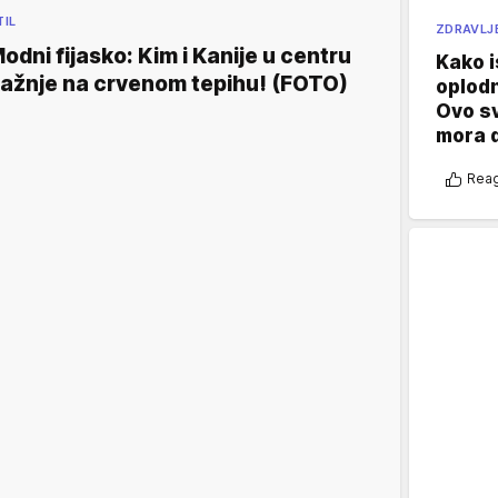
TIL
ZDRAVLJ
odni fijasko: Kim i Kanije u centru
Kako i
ažnje na crvenom tepihu! (FOTO)
oplod
Ovo s
mora 
Reag