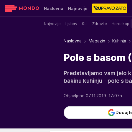
Naslovna
Najnovije
Najnovije
Ljubav
Stil
Zdravlje
Horoskop
Sensa
Stvar ukusa
Yumama
Naslovna
Magazin
Kuhinja
Pole s basom 
Predstavljamo vam jelo ko
bakinu kuhinju - pole s b
Objavljeno 07.11.2019. 17:07h
Dodajt