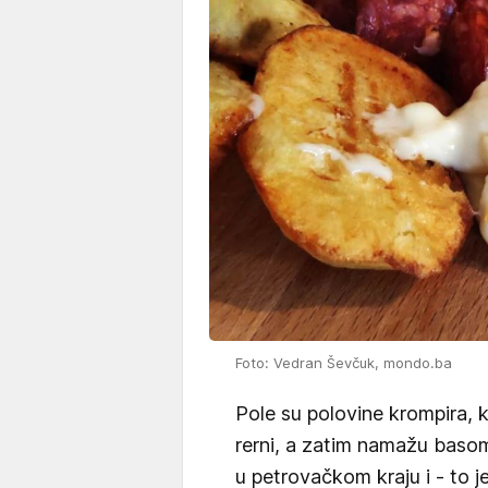
Foto: Vedran Ševčuk, mondo.ba
Pole su polovine krompira, k
rerni, a zatim namažu basom
u petrovačkom kraju i - to je