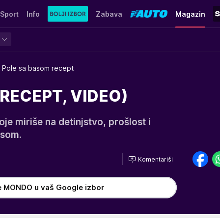
Sport
Info
Zabava
Magazin
Pole sa basom recept
(RECEPT, VIDEO)
je miriše na detinjstvo, prošlost i
asom.
Komentariši
e MONDO u vaš Google izbor