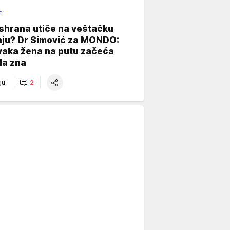
E
shrana utiče na veštačku
nju? Dr Simović za MONDO:
vaka žena na putu začeća
da zna
uj
2