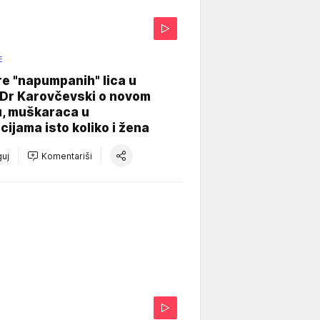
E
re "napumpanih" lica u
: Dr Karovčevski o novom
u, muškaraca u
cijama isto koliko i žena
uj
Komentariši