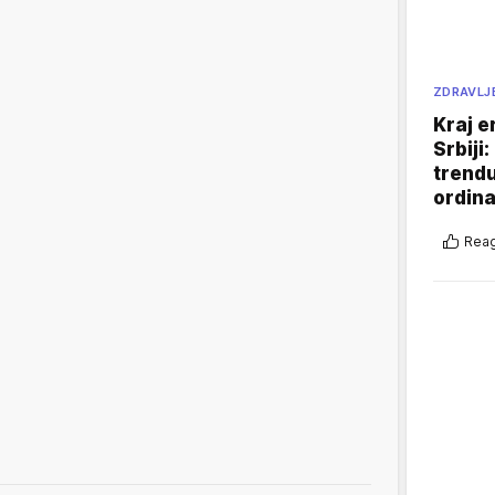
ZDRAVLJ
Kraj e
Srbiji
trend
ordina
Reag