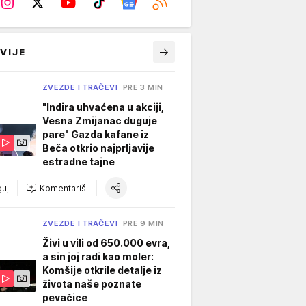
VIJE
ZVEZDE I TRAČEVI
PRE 3 MIN
"Indira uhvaćena u akciji,
Vesna Zmijanac duguje
pare" Gazda kafane iz
Beča otkrio najprljavije
estradne tajne
uj
Komentariši
ZVEZDE I TRAČEVI
PRE 9 MIN
Živi u vili od 650.000 evra,
a sin joj radi kao moler:
Komšije otkrile detalje iz
života naše poznate
pevačice