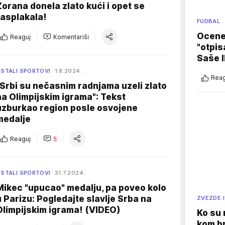
Zorana donela zlato kući i opet se
rasplakala!
FUDBAL
Ocene 
Reaguj
Komentariši
"otpis
Saše I
STALI SPORTOVI
1.8.2024.
Reag
"Srbi su nečasnim radnjama uzeli zlato
na Olimpijskim igrama": Tekst
uzburkao region posle osvojene
medalje
Reaguj
5
STALI SPORTOVI
31.7.2024.
Mikec "upucao" medalju, pa poveo kolo
u Parizu: Pogledajte slavlje Srba na
ZVEZDE I
Olimpijskim igrama! (VIDEO)
Ko su
kom br