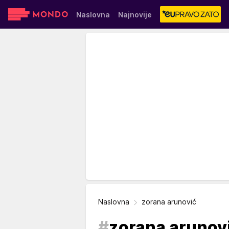
Naslovna
Najnovije
Sensa
Stvar ukusa
Yumama
Naslovna
zorana arunović
#
zorana arunov