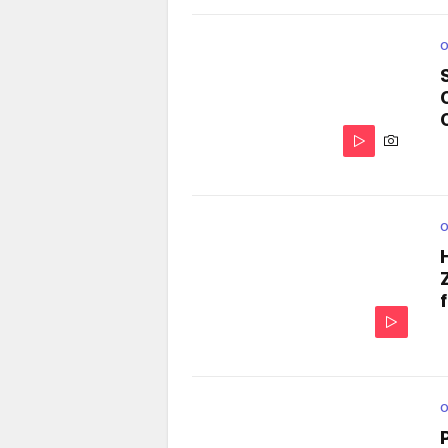
O
O
O