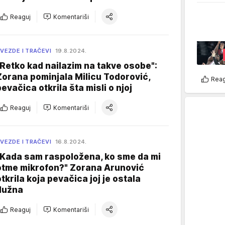
Reaguj
Komentariši
VEZDE I TRAČEVI
19.8.2024.
"Retko kad nailazim na takve osobe":
Zorana pominjala Milicu Todorović,
Reag
pevačica otkrila šta misli o njoj
Reaguj
Komentariši
VEZDE I TRAČEVI
16.8.2024.
"Kada sam raspoložena, ko sme da mi
otme mikrofon?" Zorana Arunović
otkrila koja pevačica joj je ostala
dužna
Reaguj
Komentariši