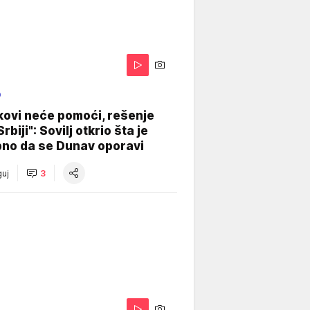
O
kovi neće pomoći, rešenje
Srbiji": Sovilj otkrio šta je
bno da se Dunav oporavi
uj
3