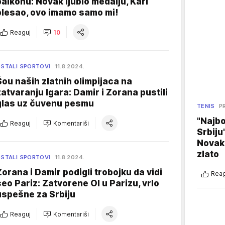
balkonu: Novak ljubio medalju, Kari
plesao, ovo imamo samo mi!
Reaguj
10
STALI SPORTOVI
11.8.2024.
Šou naših zlatnih olimpijaca na
zatvaranju Igara: Damir i Zorana pustili
glas uz čuvenu pesmu
TENIS
P
"Najbo
Reaguj
Komentariši
Srbiju
Novak
zlato
STALI SPORTOVI
11.8.2024.
Zorana i Damir podigli trobojku da vidi
Reag
ceo Pariz: Zatvorene OI u Parizu, vrlo
uspešne za Srbiju
Reaguj
Komentariši