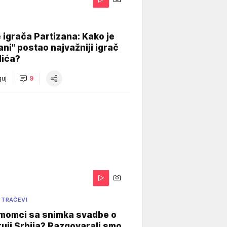
igrača Partizana: Kako je
ani" postao najvažniji igrač
lića?
uj
9
 TRAČEVI
 momci sa snimka svadbe o
uji Srbija? Razgovarali smo