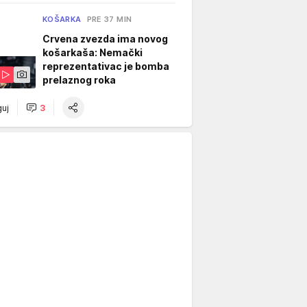
KOŠARKA
PRE 37 MIN
Crvena zvezda ima novog
košarkaša: Nemački
reprezentativac je bomba
prelaznog roka
uj
3