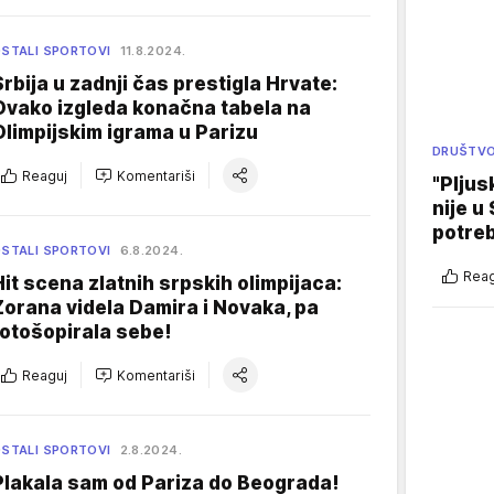
STALI SPORTOVI
11.8.2024.
Srbija u zadnji čas prestigla Hrvate:
Ovako izgleda konačna tabela na
Olimpijskim igrama u Parizu
DRUŠTV
Reaguj
Komentariši
"Pljus
nije u 
potre
STALI SPORTOVI
6.8.2024.
Reag
Hit scena zlatnih srpskih olimpijaca:
Zorana videla Damira i Novaka, pa
fotošopirala sebe!
Reaguj
Komentariši
STALI SPORTOVI
2.8.2024.
Plakala sam od Pariza do Beograda!