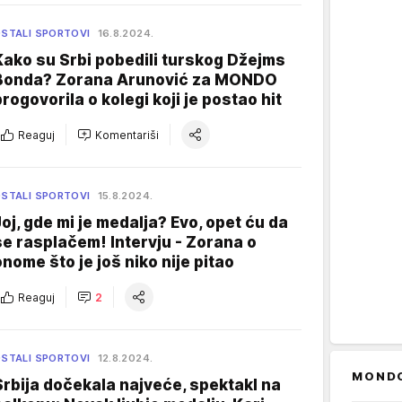
STALI SPORTOVI
16.8.2024.
Kako su Srbi pobedili turskog Džejms
Bonda? Zorana Arunović za MONDO
progovorila o kolegi koji je postao hit
Reaguj
Komentariši
STALI SPORTOVI
15.8.2024.
Joj, gde mi je medalja? Evo, opet ću da
se rasplačem! Intervju - Zorana o
onome što je još niko nije pitao
Reaguj
2
STALI SPORTOVI
12.8.2024.
MOND
Srbija dočekala najveće, spektakl na