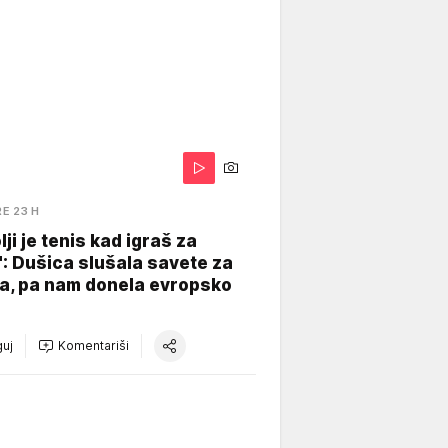
RE 23 H
lji je tenis kad igraš za
": Dušica slušala savete za
a, pa nam donela evropsko
uj
Komentariši