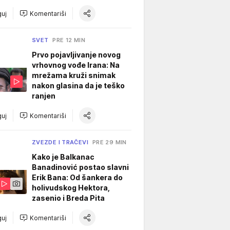
uj
Komentariši
SVET
PRE 12 MIN
Prvo pojavljivanje novog
vrhovnog vođe Irana: Na
mrežama kruži snimak
nakon glasina da je teško
ranjen
uj
Komentariši
ZVEZDE I TRAČEVI
PRE 29 MIN
Kako je Balkanac
Banadinović postao slavni
Erik Bana: Od šankera do
holivudskog Hektora,
zasenio i Breda Pita
uj
Komentariši