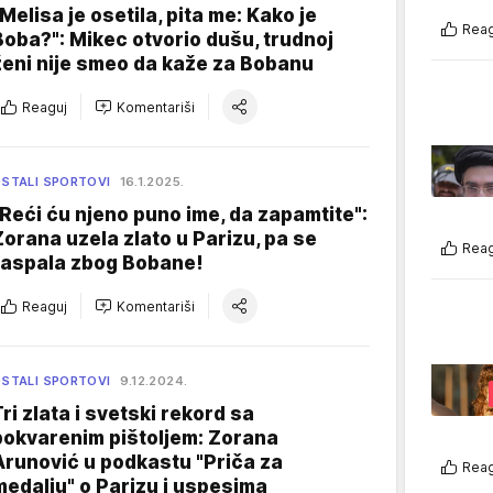
"Melisa je osetila, pita me: Kako je
Reag
Boba?": Mikec otvorio dušu, trudnoj
ženi nije smeo da kaže za Bobanu
Reaguj
Komentariši
STALI SPORTOVI
16.1.2025.
"Reći ću njeno puno ime, da zapamtite":
Zorana uzela zlato u Parizu, pa se
Reag
raspala zbog Bobane!
Reaguj
Komentariši
STALI SPORTOVI
9.12.2024.
Tri zlata i svetski rekord sa
pokvarenim pištoljem: Zorana
Arunović u podkastu "Priča za
Reag
medalju" o Parizu i uspesima