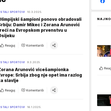
STALI SPORTOVI
10.3.2025.
Olimpijski šampioni ponovo obradovali
NAJNO
Srbiju: Damir Mikec i Zorana Arunović
treći na Evropskom prvenstvu u
Osijeku
Reaguj
Komentariši
STALI SPORTOVI
9.3.2025.
Reag
Zorana Arunović vicešampionka
Evrope: Srbija zbog nje opet ima razlog
za slavlje
Reaguj
Komentariši
STALI SPORTOVI
16.1.2025.