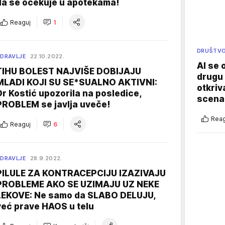
da se očekuje u apotekama!
Reaguj
1
DRUŠTV
DRAVLJE
22.10.2022.
AI se 
TIHU BOLEST NAJVIŠE DOBIJAJU
drugu 
MLADI KOJI SU SE*SUALNO AKTIVNI:
otkriv
Dr Kostić upozorila na posledice,
scenar
PROBLEM se javlja uveče!
Reag
Reaguj
6
DRAVLJE
28.9.2022.
PILULE ZA KONTRACEPCIJU IZAZIVAJU
PROBLEME AKO SE UZIMAJU UZ NEKE
LEKOVE: Ne samo da SLABO DELUJU,
već prave HAOS u telu