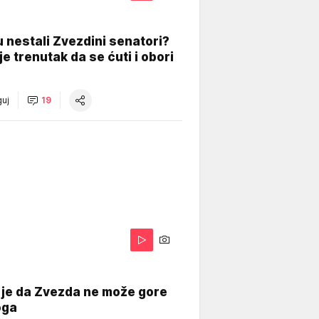
 nestali Zvezdini senatori?
je trenutak da se ćuti i obori
uj
19
 je da Zvezda ne može gore
oga