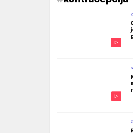
Z
S
Z