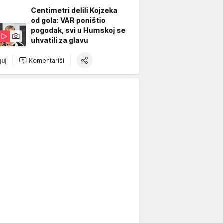
Centimetri delili Kojzeka
od gola: VAR poništio
pogodak, svi u Humskoj se
uhvatili za glavu
uj
Komentariši