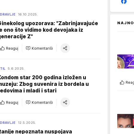
DRAVLJE
16.10.2025.
Ginekolog upozorava: "Zabrinjavajuće
NAJNO
je ono što vidimo kod devojaka iz
generacije Z"
Reaguj
Komentariši
TIL
5.6.2025.
Kondom star 200 godina izložen u
Reag
muzeju: Zbog suvenira iz bordela u
redovima i mladi i stari
Reaguj
Komentariši
DRAVLJE
12.5.2025.
Ranije nepoznata nuspojava