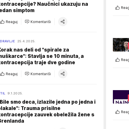
kontracepcije? Naučnici ukazuju na
Reag
jedan simptom
Reaguj
Komentariši
DRAVLJE
25.4.2025.
Korak nas deli od "spirale za
muškarce": Stavlja se 10 minuta, a
Reag
kontracepcija traje dve godine
Reaguj
Komentariši
TIL
9.1.2025.
"Bile smo deca, izlazile jedna po jedna i
plakale": Trauma prisilne
Reag
kontracepcije zauvek obeležila žene s
Grenlanda