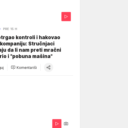
O
PRE 15 H
otrgao kontroli i hakovao
kompaniju: Stručnjaci
aju da li nam preti mračni
io i "pobuna mašina"
uj
Komentariši