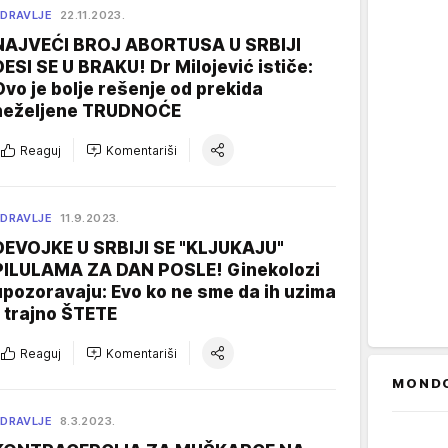
DRAVLJE
22.11.2023.
NAJVEĆI BROJ ABORTUSA U SRBIJI
DESI SE U BRAKU! Dr Milojević ističe:
Ovo je bolje rešenje od prekida
neželjene TRUDNOĆE
Reaguj
Komentariši
DRAVLJE
11.9.2023.
DEVOJKE U SRBIJI SE "KLJUKAJU"
PILULAMA ZA DAN POSLE! Ginekolozi
upozoravaju: Evo ko ne sme da ih uzima
- trajno ŠTETE
Reaguj
Komentariši
MOND
DRAVLJE
8.3.2023.