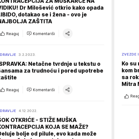
KONTRACEPCIJA ZA MUŠKARCE NA
VIDIKU! Dr Milošević otkrio kako opada
LIBIDO, dotakao se i žena - ovo je
NAJBOLJA ZAŠTITA
Reaguj
Komentariši
ZVEZDE I
DRAVLJE
3.2.2023.
Ko su
ISPRAVKA: Netačne tvrdnje u tekstu o
kom br
šansama za trudnoću i pored upotrebe
sa rok
zaštite
Mitra 
Reaguj
Komentariši
Reag
DRAVLJE
4.12.2022.
ŠOK OTKRIĆE - STIŽE MUŠKA
KONTRACEPCIJA KOJA SE MAŽE?
Deluje bolje od pilule, evo kada može