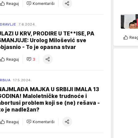
Reaguj
Komentariši
DRAVLJE
7.6.2024.
ULAZI U KRV, PRODIRE U TE**ISE, PA
Reag
SMANJUJE: Urolog Milošević sve
objasnio - To je opasna stvar
Reaguj
3
RBIJA
17.5.2024.
NAJMLAĐA MAJKA U SRBIJI IMALA 13
GODINA! Maloletničke trudnoće i
abortusi problem koji se (ne) rešava -
ko je nadležan?
Reaguj
Komentariši