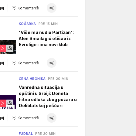
uj
Komentariši
KOŠARKA
PRE 15 MIN
"Više mu nudio Partizan":
Alen Smailagić otišao iz
Evrolige i ima novi klub
uj
Komentariši
CRNA HRONIKA
PRE 20 MIN
Vanredna situacija u
opštini u Srbiji: Doneta
hitna odluka zbog požara u
Deliblatskoj peščari
uj
Komentariši
FUDBAL
PRE 20 MIN