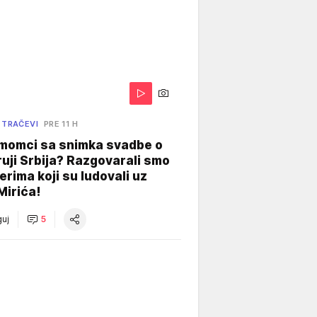
 TRAČEVI
PRE 11 H
 momci sa snimka svadbe o
uji Srbija? Razgovarali smo
erima koji su ludovali uz
Mirića!
uj
5