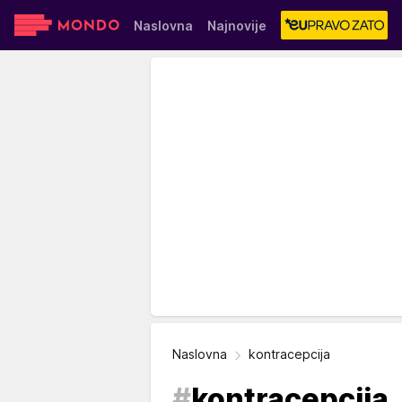
Naslovna
Najnovije
Sensa
Stvar ukusa
Yumama
Naslovna
kontracepcija
#
kontracepcija