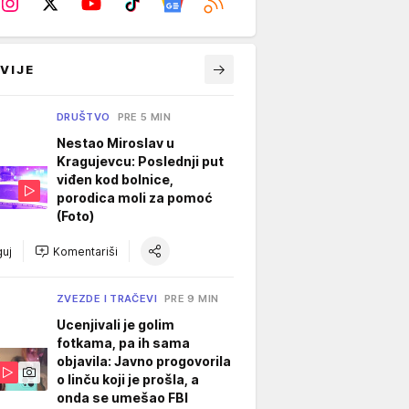
VIJE
DRUŠTVO
PRE 5 MIN
Nestao Miroslav u
Kragujevcu: Poslednji put
viđen kod bolnice,
porodica moli za pomoć
(Foto)
uj
Komentariši
ZVEZDE I TRAČEVI
PRE 9 MIN
Ucenjivali je golim
fotkama, pa ih sama
objavila: Javno progovorila
o linču koji je prošla, a
onda se umešao FBI