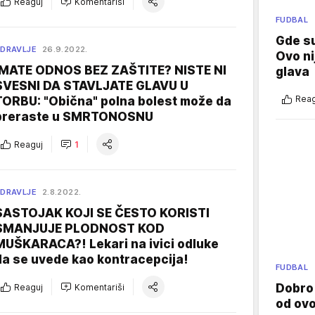
Reaguj
Komentariši
FUDBAL
Gde su
DRAVLJE
26.9.2022.
Ovo ni
IMATE ODNOS BEZ ZAŠTITE? NISTE NI
glava
SVESNI DA STAVLJATE GLAVU U
Reag
TORBU: "Obična" polna bolest može da
preraste u SMRTONOSNU
Reaguj
1
DRAVLJE
2.8.2022.
SASTOJAK KOJI SE ČESTO KORISTI
SMANJUJE PLODNOST KOD
MUŠKARACA?! Lekari na ivici odluke
da se uvede kao kontracepcija!
FUDBAL
Dobro
Reaguj
Komentariši
od ov