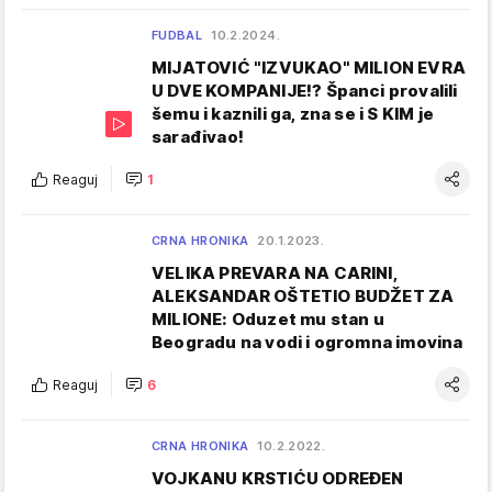
FUDBAL
10.2.2024.
MIJATOVIĆ "IZVUKAO" MILION EVRA
U DVE KOMPANIJE!? Španci provalili
šemu i kaznili ga, zna se i S KIM je
sarađivao!
Reaguj
1
CRNA HRONIKA
20.1.2023.
VELIKA PREVARA NA CARINI,
ALEKSANDAR OŠTETIO BUDŽET ZA
MILIONE: Oduzet mu stan u
Beogradu na vodi i ogromna imovina
Reaguj
6
CRNA HRONIKA
10.2.2022.
VOJKANU KRSTIĆU ODREĐEN