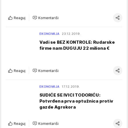
Reaguj
Komentariši
EKONOMIJA
23.12.2019.
Vadi se BEZ KONTROLE: Rudarske
firme nam DUGUJU 22 miliona €
Reaguj
Komentariši
EKONOMIJA
17.12.2019.
SUDIĆE SE IVICI TODORIĆU:
Potvrđena prva optužnica protiv
gazde Agrokora
Reaguj
Komentariši