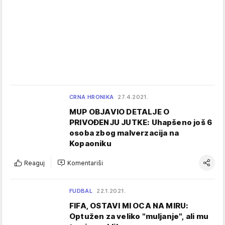
CRNA HRONIKA
27.4.2021.
MUP OBJAVIO DETALJE O
PRIVOĐENJU JUTKE: Uhapšeno još 6
osoba zbog malverzacija na
Kopaoniku
Reaguj
Komentariši
FUDBAL
22.1.2021.
FIFA, OSTAVI MI OCA NA MIRU:
Optužen za veliko "muljanje", ali mu