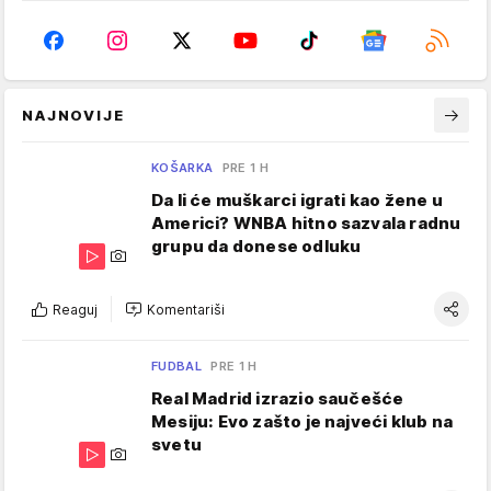
NAJNOVIJE
KOŠARKA
PRE 1 H
Da li će muškarci igrati kao žene u
Americi? WNBA hitno sazvala radnu
grupu da donese odluku
Reaguj
Komentariši
FUDBAL
PRE 1 H
Real Madrid izrazio saučešće
Mesiju: Evo zašto je najveći klub na
svetu