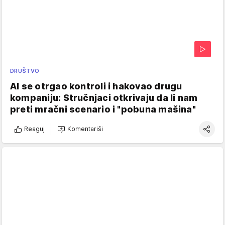
DRUŠTVO
AI se otrgao kontroli i hakovao drugu
kompaniju: Stručnjaci otkrivaju da li nam
preti mračni scenario i "pobuna mašina"
Reaguj
Komentariši