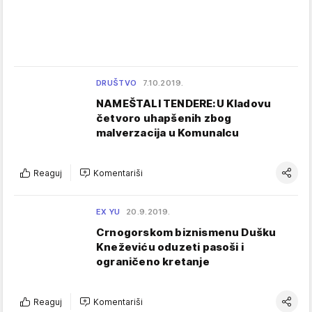
DRUŠTVO
7.10.2019.
NAMEŠTALI TENDERE:U Kladovu
četvoro uhapšenih zbog
malverzacija u Komunalcu
Reaguj
Komentariši
EX YU
20.9.2019.
Crnogorskom biznismenu Dušku
Kneževiću oduzeti pasoši i
ograničeno kretanje
Reaguj
Komentariši