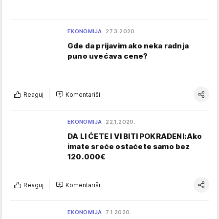
EKONOMIJA
27.3.2020.
Gde da prijavim ako neka radnja
puno uvećava cene?
Reaguj
Komentariši
EKONOMIJA
22.1.2020.
DA LI ĆETE I VI BITI POKRADENI:Ako
imate sreće ostaćete samo bez
120.000€
Reaguj
Komentariši
EKONOMIJA
7.1.2020.