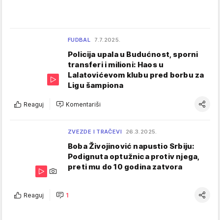
FUDBAL
7.7.2025.
Policija upala u Budućnost, sporni
transferi i milioni: Haos u
Lalatovićevom klubu pred borbu za
Ligu šampiona
Reaguj
Komentariši
ZVEZDE I TRAČEVI
26.3.2025.
Boba Živojinović napustio Srbiju:
Podignuta optužnica protiv njega,
preti mu do 10 godina zatvora
Reaguj
1