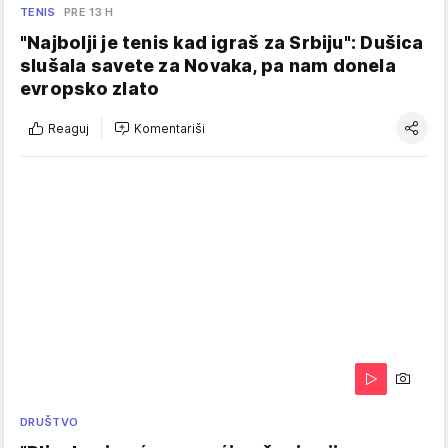
TENIS
PRE 13 H
"Najbolji je tenis kad igraš za Srbiju": Dušica
slušala savete za Novaka, pa nam donela
evropsko zlato
Reaguj
Komentariši
DRUŠTVO