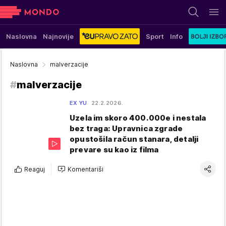
Naslovna
Najnovije
Sport
Info
Naslovna
malverzacije
#
malverzacije
EX YU
22.2.2026.
Uzela im skoro 400.000e i nestala
bez traga: Upravnica zgrade
opustošila račun stanara, detalji
prevare su kao iz filma
Reaguj
Komentariši