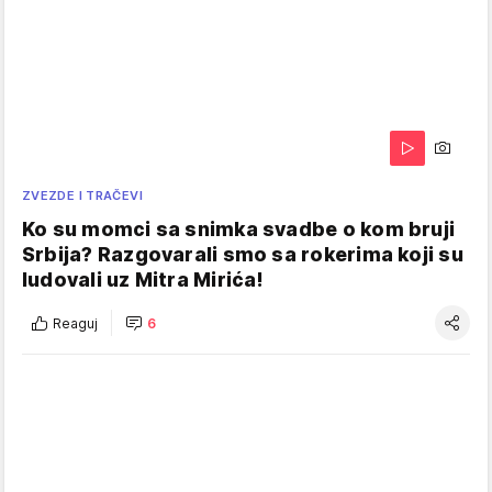
ZVEZDE I TRAČEVI
Ko su momci sa snimka svadbe o kom bruji
Srbija? Razgovarali smo sa rokerima koji su
ludovali uz Mitra Mirića!
Reaguj
6