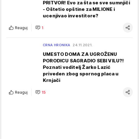
PRITVOR! Evo za šta se sve sumnjiči
- Oštetio opštine za MILIONE i
ucenjivao investitore?
Reaguj
1
CRNA HRONIKA
24.11.2021.
UMESTO DOMA ZA UGROŽENU
PORODICU SAGRADIO SEBI VILU?!
Poznati voditelj Žarko Lazić
priveden zbog spornog placa u
Krnjači
Reaguj
15