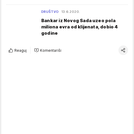
DRUŠTVO
13.6.2020.
Bankar iz Novog Sada uzeo pola
miliona evra od klijenata, dobio 4
godine
Reaguj
Komentariši