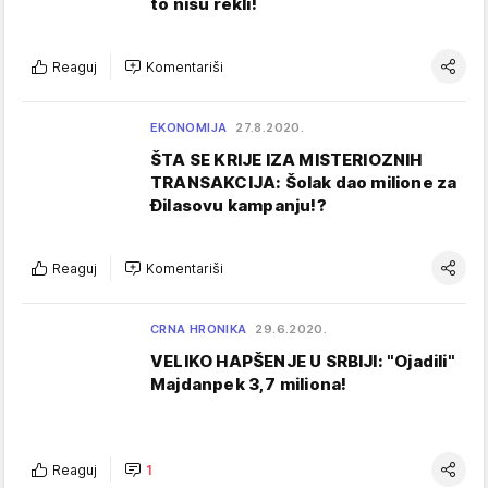
to nisu rekli!
Reaguj
Komentariši
EKONOMIJA
27.8.2020.
ŠTA SE KRIJE IZA MISTERIOZNIH
TRANSAKCIJA: Šolak dao milione za
Đilasovu kampanju!?
Reaguj
Komentariši
CRNA HRONIKA
29.6.2020.
VELIKO HAPŠENJE U SRBIJI: "Ojadili"
Majdanpek 3,7 miliona!
Reaguj
1