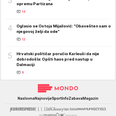
3
opremu Partizana
14
4
Oglasio se Ostoja Mijailović: "Obavešten sam o
njegovoj želji da ode"
12
5
Hrvatski političar poručio Karleuši da nije
dobrodošla: Opšti haos pred nastup u
Dalmaciji
9
Mondo
Naslovna
Najnovije
Sport
Info
Zabava
Magazin