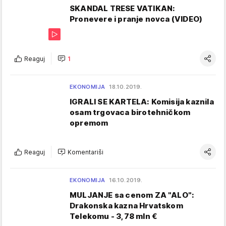
SKANDAL TRESE VATIKAN:
Pronevere i pranje novca (VIDEO)
Reaguj
1
EKONOMIJA
18.10.2019.
IGRALI SE KARTELA: Komisija kaznila
osam trgovaca birotehničkom
opremom
Reaguj
Komentariši
EKONOMIJA
16.10.2019.
MULJANJE sa cenom ZA "ALO":
Drakonska kazna Hrvatskom
Telekomu - 3,78 mln €