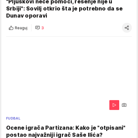
"Pljuskovi neće pomoći, rešenje nije u
Srbiji": Sovilj otkrio šta je potrebno da se
Dunav oporavi
Reaguj
3
FUDBAL
Ocene igrača Partizana: Kako je "otpisani"
postao najvažniji igrač Saše Ilića?