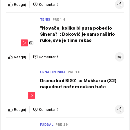
Reaguj
Komentariši
TENIS
PRE 1 H
"Novače, koliko bi puta pobedio
Sinera?": Đoković je samo raširio
ruke, sve je time rekao
Reaguj
Komentariši
CRNA HRONIKA
PRE 1 H
Drama kod BIGZ-a: Muškarac (32)
napadnut nožem nakon tuče
Reaguj
Komentariši
FUDBAL
PRE 2 H