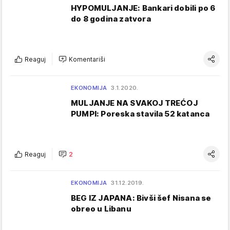
HYPOMULJANJE: Bankari dobili po 6
do 8 godina zatvora
Reaguj
Komentariši
EKONOMIJA
3.1.2020.
MULJANJE NA SVAKOJ TREĆOJ
PUMPI: Poreska stavila 52 katanca
Reaguj
2
EKONOMIJA
31.12.2019.
BEG IZ JAPANA: Bivši šef Nisana se
obreo u Libanu