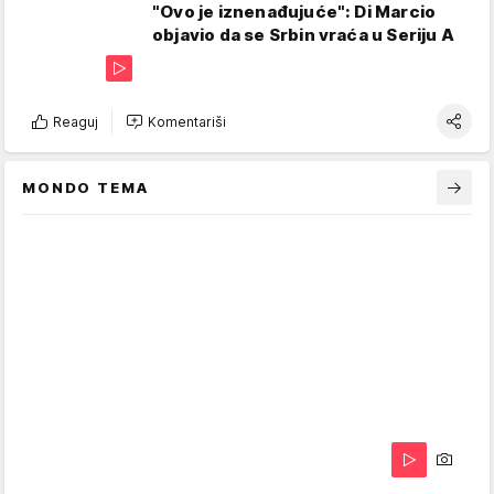
"Ovo je iznenađujuće": Di Marcio
objavio da se Srbin vraća u Seriju A
Reaguj
Komentariši
MONDO TEMA