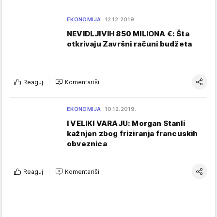
EKONOMIJA
12.12.2019.
NEVIDLJIVIH 850 MILIONA €: Šta
otkrivaju Završni računi budžeta
Reaguj
Komentariši
EKONOMIJA
10.12.2019.
I VELIKI VARAJU: Morgan Stanli
kažnjen zbog friziranja francuskih
obveznica
Reaguj
Komentariši