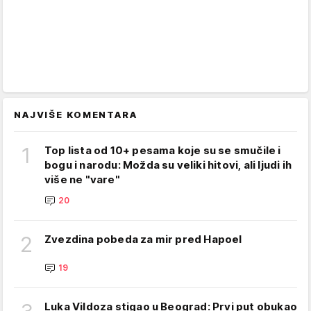
NAJVIŠE KOMENTARA
1
Top lista od 10+ pesama koje su se smučile i
bogu i narodu: Možda su veliki hitovi, ali ljudi ih
više ne "vare"
20
2
Zvezdina pobeda za mir pred Hapoel
19
Luka Vildoza stigao u Beograd: Prvi put obukao