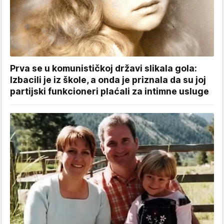
Prva se u komunističkoj državi slikala gola:
Izbacili je iz škole, a onda je priznala da su joj
partijski funkcioneri plaćali za intimne usluge