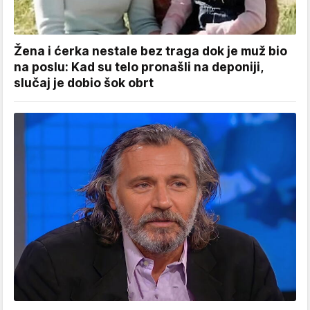
Žena i ćerka nestale bez traga dok je muž bio
na poslu: Kad su telo pronašli na deponiji,
slučaj je dobio šok obrt