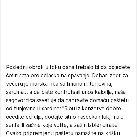
Poslednji obrok u toku dana trebalo bi da pojedete
četiri sata pre odlaska na spavanje. Dobar izbor za
večeru je morska riba sa limunom, tunjevina,
sardina… a da biste kontrolisali unos kalorija, naša
sagovornica savetuje da napravite domaću paštetu
od tunjevine ili sardine: "Ribu iz konzerve dobro
ocedite od ulja, dodajte sitno naseckan luk, malo
senfa ili začine koje volite, a zatim izblendirajte.
Ovako pripremljenu paštetu namažite na krišku