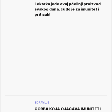
Lekarka jede ovaj pčelinji proizvod
svakog dana, čudo je za imunitet i
pritisak!
ZDRAVLJE
ČORBA KOJA OJAČAVA IMUNITET I