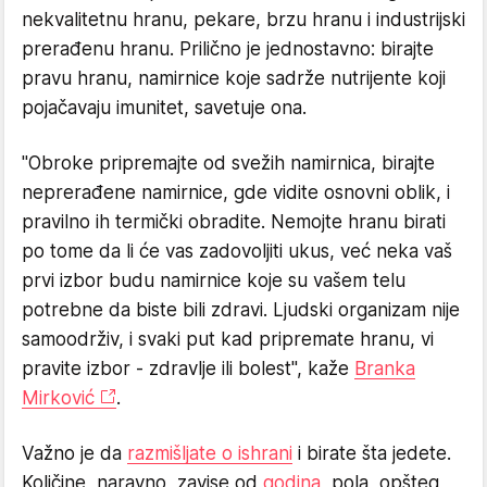
nekvalitetnu hranu, pekare, brzu hranu i industrijski
prerađenu hranu. Prilično je jednostavno: birajte
pravu hranu, namirnice koje sadrže nutrijente koji
pojačavaju imunitet, savetuje ona.
"Obroke pripremajte od svežih namirnica, birajte
neprerađene namirnice, gde vidite osnovni oblik, i
pravilno ih termički obradite. Nemojte hranu birati
po tome da li će vas zadovoljiti ukus, već neka vaš
prvi izbor budu namirnice koje su vašem telu
potrebne da biste bili zdravi. Ljudski organizam nije
samoodrživ, i svaki put kad pripremate hranu, vi
pravite izbor - zdravlje ili bolest", kaže
Branka
Mirković
.
Važno je da
razmišljate o ishrani
i birate šta jedete.
Količine, naravno, zavise od
godina
, pola, opšteg