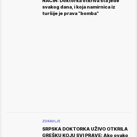
NAČIN: Doktorka otkriva šta jede
svakog dana, i koja namirnica iz
turšije je prava "bomba"
ZDRAVLJE
SRPSKA DOKTORKA UŽIVO OTKRILA
GREŠKU KOJU SVI PRAVE: Ako ovako