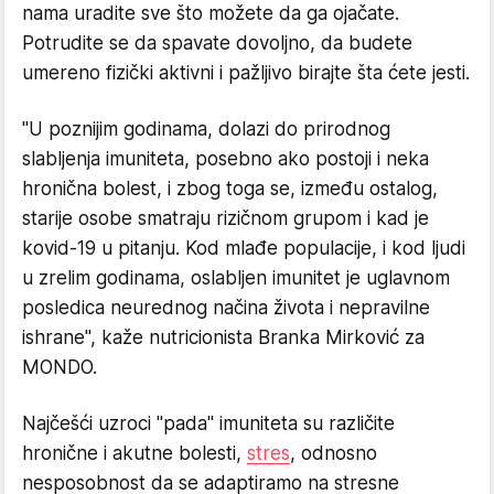
nama uradite sve što možete da ga ojačate.
Potrudite se da spavate dovoljno, da budete
umereno fizički aktivni i pažljivo birajte šta ćete jesti.
"U poznijim godinama, dolazi do prirodnog
slabljenja imuniteta, posebno ako postoji i neka
hronična bolest, i zbog toga se, između ostalog,
starije osobe smatraju rizičnom grupom i kad je
kovid-19 u pitanju. Kod mlađe populacije, i kod ljudi
u zrelim godinama, oslabljen imunitet je uglavnom
posledica neurednog načina života i nepravilne
ishrane", kaže nutricionista Branka Mirković za
MONDO.
Najčešći uzroci "pada" imuniteta su različite
hronične i akutne bolesti,
stres
, odnosno
nesposobnost da se adaptiramo na stresne