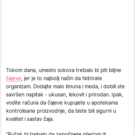
Tokom dana, umesto sokova trebalo bi piti biljne
čajeve
, jer je to najbolji način da hidrirate
organizam. Dodajte malo limuna i meda, i dobili ste
savršen napitak - ukusan, lekovit i prirodan. Ipak,
vodite računa da čajeve kupujete u apotekama
kontrolisane proizvodnje, da biste bili sigurni u
kvalitet i sastav čaja.
"Ručak bi trebalo da započnete pilećom ili