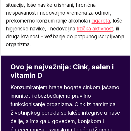
situacije, loše navike u ishrani, hronična
neispavanost i nedovoljno vremena za odmor,
prekomerno konzumiranje alkohola i
cigareta
, loše
higijenske navike, i nedovoljna
fizička aktivnost
, ili
druga krajnost - vežbanje do potpunog iscrpljivanja
organizma.
Ovo je najvažnije: Cink, selen i
vitamin D
Konzumiranjem hrane bogate cinkom jačamo
imunitet i obezbeđujemo pravilno
funkcionisanje organizma. Cink iz namirnica
životinjskog porekla se lakše integriše u naše
ćelije, a ima ga u goveđem, konjskom i
ćurećem mesu, svinjskoj i telećoj džigerici,