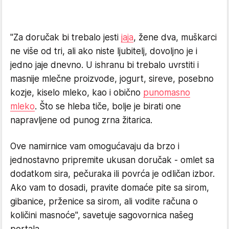
"Za doručak bi trebalo jesti
jaja
, žene dva, muškarci
ne više od tri, ali ako niste ljubitelj, dovoljno je i
jedno jaje dnevno. U ishranu bi trebalo uvrstiti i
masnije mlečne proizvode, jogurt, sireve, posebno
kozje, kiselo mleko, kao i obično
punomasno
mleko
. Što se hleba tiče, bolje je birati one
napravljene od punog zrna žitarica.
Ove namirnice vam omogućavaju da brzo i
jednostavno pripremite ukusan doručak - omlet sa
dodatkom sira, pečuraka ili povrća je odličan izbor.
Ako vam to dosadi, pravite domaće pite sa sirom,
gibanice, prženice sa sirom, ali vodite računa o
količini masnoće", savetuje sagovornica našeg