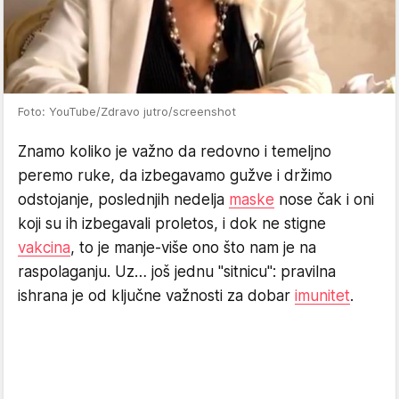
Foto: YouTube/Zdravo jutro/screenshot
Znamo koliko je važno da redovno i temeljno
peremo ruke, da izbegavamo gužve i držimo
odstojanje, poslednjih nedelja
maske
nose čak i oni
koji su ih izbegavali proletos, i dok ne stigne
vakcina
, to je manje-više ono što nam je na
raspolaganju. Uz… još jednu "sitnicu": pravilna
ishrana je od ključne važnosti za dobar
imunitet
.