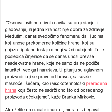
"Osnova loših nutritivnih navika su prejedanje ili
gladovanje, ni jedna krajnost nije dobra za zdravlje.
Međutim, danas svedočimo fenomenu da i ljudima
koji unose prekomerne količine hrane, koji su
gojazni, ipak nedostaju mnogi važni nutrijenti. To je
posledica činjenice da se danas unosi previše
neadekvatne hrane, koje ne samo da ne podiže
imunitet, već ga i narušava. U pitanju su uglavnom
proizvodi koji se prave od brašna, sa suviše
masnoće i šećera, kao i visokotehnološki
prerađena
hrana
koja često ne sadrži ono što od određenog
proizvoda očekujemo", kaže Branka Mirković.
Ako želite da ojačate imunitet, morate izbegavati