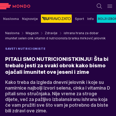
Naslovna
Najnovije
Sport
Info
Naslovna
Magazin
Zdravlje
ishrana hrana za dobar
imunitet selen cink vitamin d nutricionista branka mirković jelovnik
SAVETI NUTRICIONISTE
PITALI SMO NUTRICIONISTKINJU: Šta bi
trebalo jesti za svaki obrok kako bismo
ojačali imunitet ove jeseni i zime
Kako treba da izgleda dnevni jelovnik i koje su
namirnice najbolji izvori selena, cinka i vitamina D
pitali smo stručnjaka. Nije vreme za stroge
dijete, već za pažljivo izbalansiranu ishranu koja
će vam pružiti sve što vam je potrebno da biste
bili zdravi ove zime.