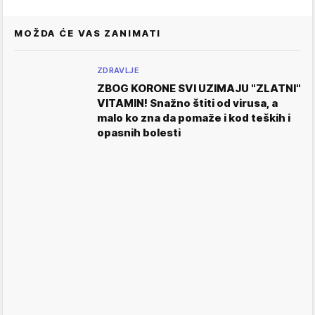
MOŽDA ĆE VAS ZANIMATI
ZDRAVLJE
ZBOG KORONE SVI UZIMAJU "ZLATNI"
VITAMIN! Snažno štiti od virusa, a
malo ko zna da pomaže i kod teških i
opasnih bolesti