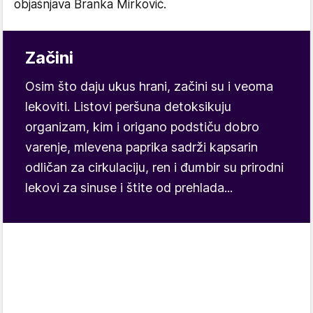
objašnjava Branka Mirković.
Začini
Osim što daju ukus hrani, začini su i veoma
lekoviti. Listovi peršuna detoksikuju
organizam, kim i origano podstiču dobro
varenje, mlevena paprika sadrži kapsarin
odličan za cirkulaciju, ren i đumbir su prirodni
lekovi za sinuse i štite od prehlada...