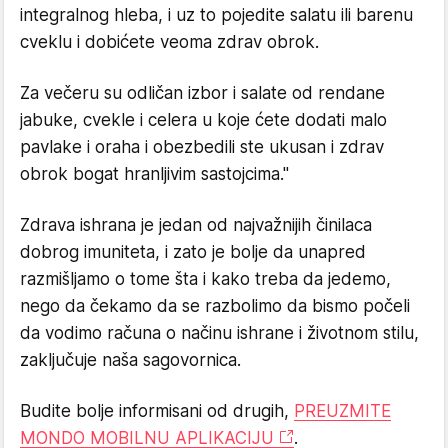
integralnog hleba, i uz to pojedite salatu ili barenu
cveklu i dobićete veoma zdrav obrok.
Za večeru su odličan izbor i salate od rendane
jabuke, cvekle i celera u koje ćete dodati malo
pavlake i oraha i obezbedili ste ukusan i zdrav
obrok bogat hranljivim sastojcima."
Zdrava ishrana je jedan od najvažnijih činilaca
dobrog imuniteta, i zato je bolje da unapred
razmišljamo o tome šta i kako treba da jedemo,
nego da čekamo da se razbolimo da bismo počeli
da vodimo računa o načinu ishrane i životnom stilu,
zaključuje naša sagovornica.
Budite bolje informisani od drugih,
PREUZMITE
MONDO MOBILNU APLIKACIJU
.