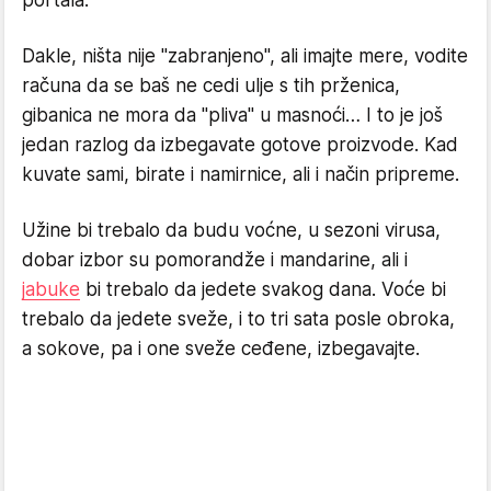
portala.
Dakle, ništa nije "zabranjeno", ali imajte mere, vodite
računa da se baš ne cedi ulje s tih prženica,
gibanica ne mora da "pliva" u masnoći… I to je još
jedan razlog da izbegavate gotove proizvode. Kad
kuvate sami, birate i namirnice, ali i način pripreme.
Užine bi trebalo da budu voćne, u sezoni virusa,
dobar izbor su pomorandže i mandarine, ali i
jabuke
bi trebalo da jedete svakog dana. Voće bi
trebalo da jedete sveže, i to tri sata posle obroka,
a sokove, pa i one sveže ceđene, izbegavajte.