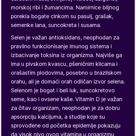
morskoj ribi i žumancima. Namirnice biljnog
porekla bogate cinkom su pasulj, grašak,
semenke lana, suncokreta i susama.
Selen je važan antioksidans, neophodan za
pravilno funkcionisanje imunog sistema i
izbacivanje toksina iz organizma. Najviše ga
ima u pivskom kvascu, pšeničnim klicama i
orašastim plodovima, posebno u brazilskom
orahu, ali je domaći orah odličan izvor selena.
Selenom je bogat i beli luk, suncokretovo
seme, kao i ovsene kaše. Vitamin D je važan
za čitav organizam, neophodan je za dobru
apsorpciju kalcijuma, a studije koje su
sprovođene od početka epidemije pokazuju
da visok nivo ovog vitamina u organizmu