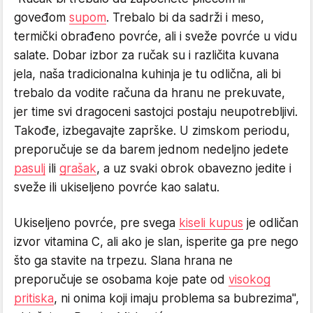
goveđom
supom
. Trebalo bi da sadrži i meso,
termički obrađeno povrće, ali i sveže povrće u vidu
salate. Dobar izbor za ručak su i različita kuvana
jela, naša tradicionalna kuhinja je tu odlična, ali bi
trebalo da vodite računa da hranu ne prekuvate,
jer time svi dragoceni sastojci postaju neupotrebljivi.
Takođe, izbegavajte zaprške. U zimskom periodu,
preporučuje se da barem jednom nedeljno jedete
pasulj
ili
grašak
, a uz svaki obrok obavezno jedite i
sveže ili ukiseljeno povrće kao salatu.
Ukiseljeno povrće, pre svega
kiseli kupus
je odličan
izvor vitamina C, ali ako je slan, isperite ga pre nego
što ga stavite na trpezu. Slana hrana ne
preporučuje se osobama koje pate od
visokog
pritiska
, ni onima koji imaju problema sa bubrezima",