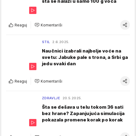
šta se nalazi u samo 100 g voća
Reaguj
Komentariši
STIL
2.6.2025.
Naučnici izabrali najbolje voće na
svetu: Jabuke pale s trona, a Srbi ga
jedu svaki dan
Reaguj
Komentariši
ZDRAVLJE
20.5.2025.
Šta se dešava u telu tokom 36 sati
bez hrane? Zapanjujuća simulacija
pokazala promene korak po korak