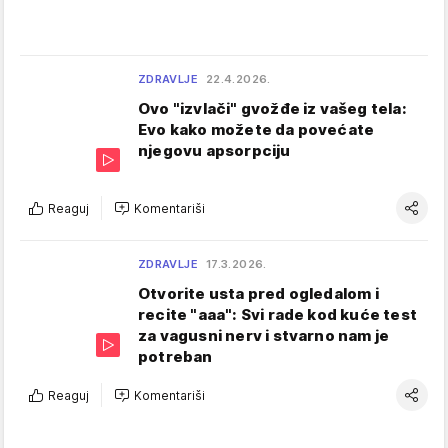
ZDRAVLJE
22.4.2026.
Ovo "izvlači" gvožđe iz vašeg tela:
Evo kako možete da povećate
njegovu apsorpciju
Reaguj
Komentariši
ZDRAVLJE
17.3.2026.
Otvorite usta pred ogledalom i
recite "aaa": Svi rade kod kuće test
za vagusni nerv i stvarno nam je
potreban
Reaguj
Komentariši