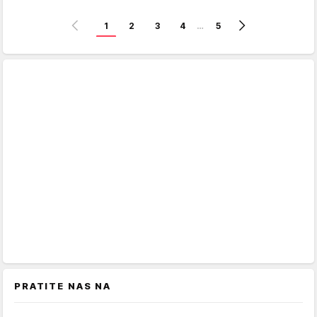
1
2
3
4
…
5
PRATITE NAS NA