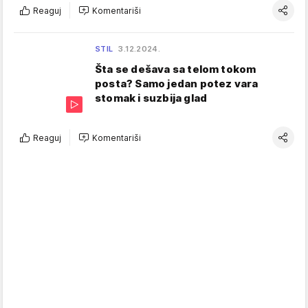
Reaguj
Komentariši
STIL
3.12.2024.
Šta se dešava sa telom tokom
posta? Samo jedan potez vara
stomak i suzbija glad
Reaguj
Komentariši