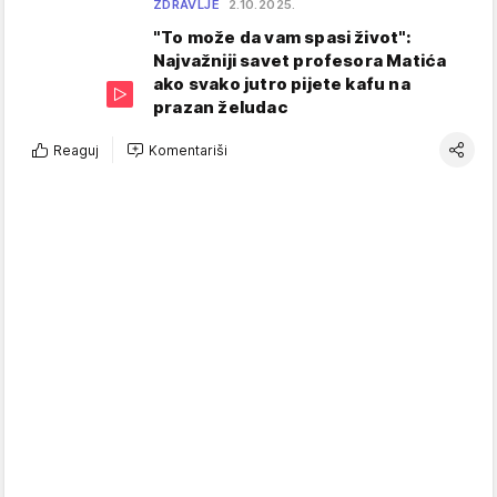
ZDRAVLJE
2.10.2025.
"To može da vam spasi život":
Najvažniji savet profesora Matića
ako svako jutro pijete kafu na
prazan želudac
Reaguj
Komentariši