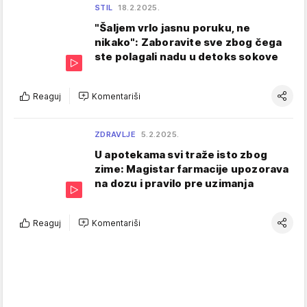
STIL
18.2.2025.
"Šaljem vrlo jasnu poruku, ne
nikako": Zaboravite sve zbog čega
ste polagali nadu u detoks sokove
Reaguj
Komentariši
ZDRAVLJE
5.2.2025.
U apotekama svi traže isto zbog
zime: Magistar farmacije upozorava
na dozu i pravilo pre uzimanja
Reaguj
Komentariši