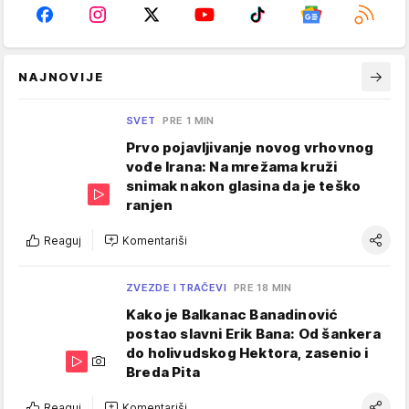
NAJNOVIJE
SVET
PRE 1 MIN
Prvo pojavljivanje novog vrhovnog
vođe Irana: Na mrežama kruži
snimak nakon glasina da je teško
ranjen
Reaguj
Komentariši
ZVEZDE I TRAČEVI
PRE 18 MIN
Kako je Balkanac Banadinović
postao slavni Erik Bana: Od šankera
do holivudskog Hektora, zasenio i
Breda Pita
Reaguj
Komentariši