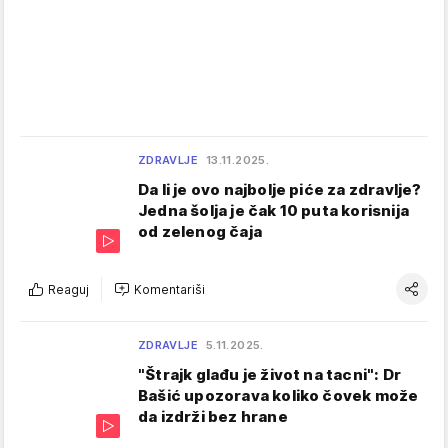
ZDRAVLJE
13.11.2025.
Da li je ovo najbolje piće za zdravlje?
Jedna šolja je čak 10 puta korisnija
od zelenog čaja
Reaguj
Komentariši
ZDRAVLJE
5.11.2025.
"Štrajk glađu je život na tacni": Dr
Bašić upozorava koliko čovek može
da izdrži bez hrane