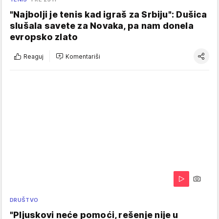
"Najbolji je tenis kad igraš za Srbiju": Dušica
slušala savete za Novaka, pa nam donela
evropsko zlato
Reaguj
Komentariši
DRUŠTVO
"Pljuskovi neće pomoći, rešenje nije u