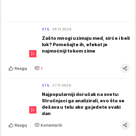
STIL
28.11.2024.
Zašto mnogi uzimaju med, sirće i beli
luk? Pomešajte ih, efekat je
najmoćniji tokom zime
Reaguj
1
STIL
27.11.2024.
Najpopularniji doručak na svetu:
Stručnjaci ga analizirali, evo šta se
dešava u telu ako ga jedete svaki
dan
Reaguj
Komentariši