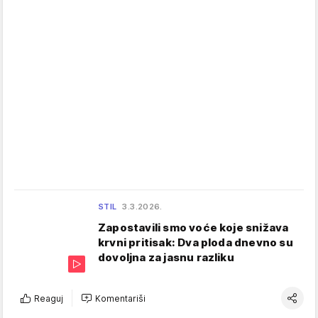
STIL
3.3.2026.
Zapostavili smo voće koje snižava
krvni pritisak: Dva ploda dnevno su
dovoljna za jasnu razliku
Reaguj
Komentariši