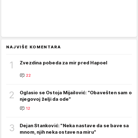
NAJVIŠE KOMENTARA
1
Zvezdina pobeda za mir pred Hapoel
22
2
Oglasio se Ostoja Mijailović: "Obavešten sam o
njegovoj želji da ode"
12
3
Dejan Stanković: "Neka nastave da se bave sa
mnom, njih neka ostave na miru"