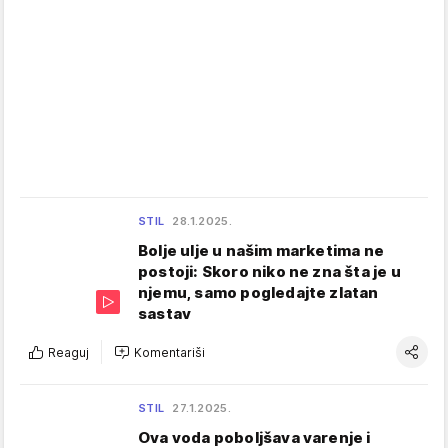
STIL
28.1.2025.
Bolje ulje u našim marketima ne
postoji: Skoro niko ne zna šta je u
njemu, samo pogledajte zlatan
sastav
Reaguj
Komentariši
STIL
27.1.2025.
Ova voda poboljšava varenje i