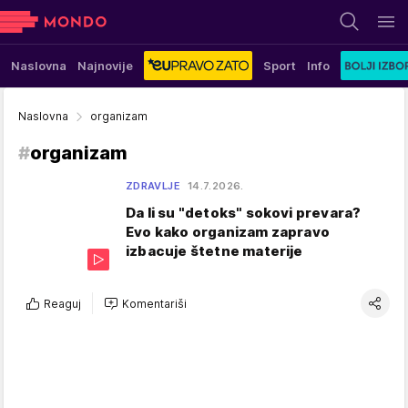
Naslovna
Najnovije
Sport
Info
Naslovna
organizam
#
organizam
ZDRAVLJE
14.7.2026.
Da li su "detoks" sokovi prevara?
Evo kako organizam zapravo
izbacuje štetne materije
Reaguj
Komentariši