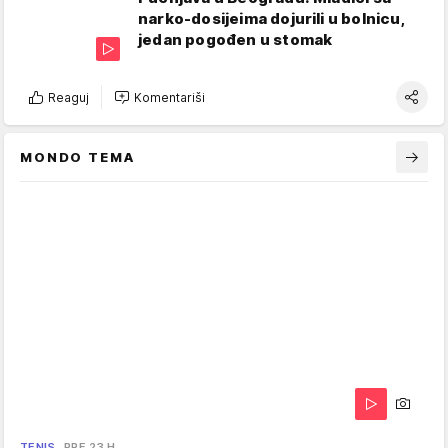
narko-dosijeima dojurili u bolnicu,
jedan pogođen u stomak
Reaguj
Komentariši
MONDO TEMA
TENIS
PRE 23 H