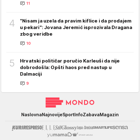
11
4
"Nisam ja uzela da pravim kiflice i da prodajem
u pekari": Jovana Jeremić isprozivala Dragana
zbog veridbe
10
5
Hrvatski političar poručio Karleuši da nije
dobrodošla: Opšti haos pred nastup u
Dalmaciji
9
Mondo
Naslovna
Najnovije
Sport
Info
Zabava
Magazin