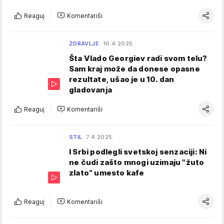
Reaguj
Komentariši
ZDRAVLJE
10.4.2025.
Šta Vlado Georgiev radi svom telu?
Sam kraj može da donese opasne
rezultate, ušao je u 10. dan
gladovanja
Reaguj
Komentariši
STIL
7.4.2025.
I Srbi podlegli svetskoj senzaciji: Ni
ne čudi zašto mnogi uzimaju "žuto
zlato" umesto kafe
Reaguj
Komentariši