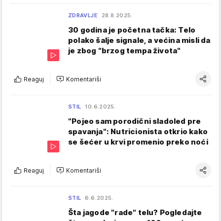
ZDRAVLJE
28.8.2025.
30 godina je početna tačka: Telo
polako šalje signale, a većina misli da
je zbog "brzog tempa života"
Reaguj
Komentariši
STIL
10.6.2025.
"Pojeo sam porodični sladoled pre
spavanja": Nutricionista otkrio kako
se šećer u krvi promenio preko noći
Reaguj
Komentariši
STIL
6.6.2025.
Šta jagode "rade" telu? Pogledajte