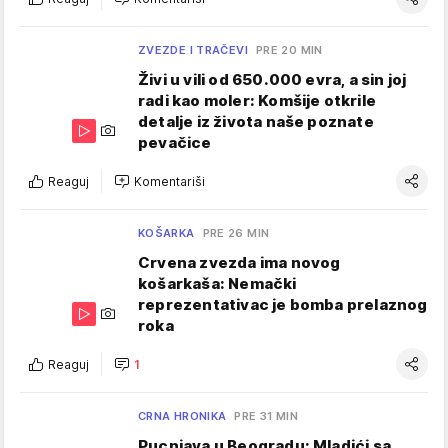
ZVEZDE I TRAČEVI
PRE 20 MIN
Živi u vili od 650.000 evra, a sin joj
radi kao moler: Komšije otkrile
detalje iz života naše poznate
pevačice
Reaguj
Komentariši
KOŠARKA
PRE 26 MIN
Crvena zvezda ima novog
košarkaša: Nemački
reprezentativac je bomba prelaznog
roka
Reaguj
1
CRNA HRONIKA
PRE 31 MIN
Pucnjava u Beogradu: Mladići sa