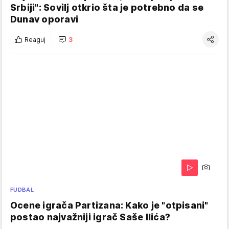
Srbiji": Sovilj otkrio šta je potrebno da se
Dunav oporavi
Reaguj
3
FUDBAL
Ocene igrača Partizana: Kako je "otpisani"
postao najvažniji igrač Saše Ilića?