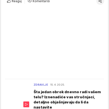
Reaguj
Komentariši
ZDRAVLJE
15.4.2025.
Šta jedan obrok dnevno radi vašem
telu? Iznenadiće vas stručnjaci,
detaljno objašnjavaju da li da
nastavite