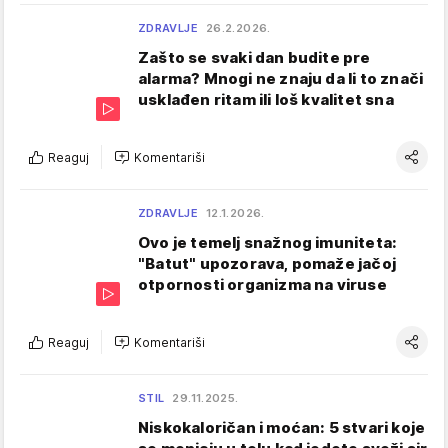
ZDRAVLJE
26.2.2026.
Zašto se svaki dan budite pre
alarma? Mnogi ne znaju da li to znači
usklađen ritam ili loš kvalitet sna
Reaguj
Komentariši
ZDRAVLJE
12.1.2026.
Ovo je temelj snažnog imuniteta:
"Batut" upozorava, pоmаžе јаčoj
оtpоrnоsti оrgаnizmа na viruse
Reaguj
Komentariši
STIL
29.11.2025.
Niskokaloričan i moćan: 5 stvari koje