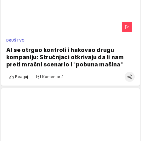
DRUŠTVO
AI se otrgao kontroli i hakovao drugu
kompaniju: Stručnjaci otkrivaju da li nam
preti mračni scenario i "pobuna mašina"
Reaguj
Komentariši