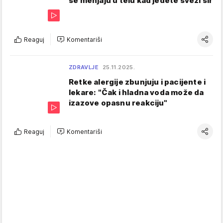
se menjaju u telu kad jedete sveži sir
Reaguj
Komentariši
ZDRAVLJE
25.11.2025.
Retke alergije zbunjuju i pacijente i
lekare: "Čak i hladna voda može da
izazove opasnu reakciju"
Reaguj
Komentariši