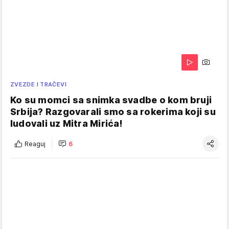
ZVEZDE I TRAČEVI
Ko su momci sa snimka svadbe o kom bruji
Srbija? Razgovarali smo sa rokerima koji su
ludovali uz Mitra Mirića!
Reaguj
6