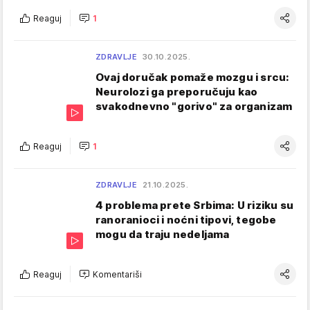
Reaguj
1
ZDRAVLJE
30.10.2025.
Ovaj doručak pomaže mozgu i srcu:
Neurolozi ga preporučuju kao
svakodnevno "gorivo" za organizam
Reaguj
1
ZDRAVLJE
21.10.2025.
4 problema prete Srbima: U riziku su
ranoranioci i noćni tipovi, tegobe
mogu da traju nedeljama
Reaguj
Komentariši