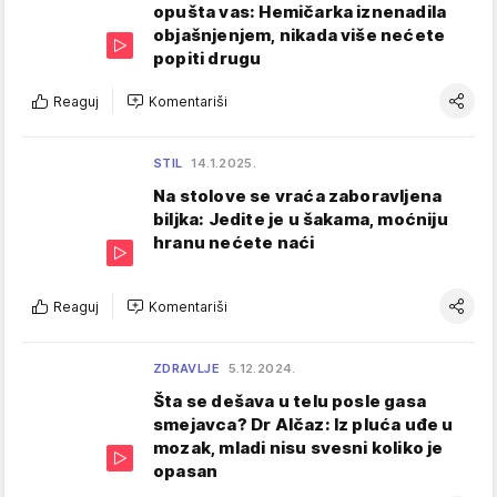
opušta vas: Hemičarka iznenadila
objašnjenjem, nikada više nećete
popiti drugu
Reaguj
Komentariši
STIL
14.1.2025.
Na stolove se vraća zaboravljena
biljka: Jedite je u šakama, moćniju
hranu nećete naći
Reaguj
Komentariši
ZDRAVLJE
5.12.2024.
Šta se dešava u telu posle gasa
smejavca? Dr Alčaz: Iz pluća uđe u
mozak, mladi nisu svesni koliko je
opasan